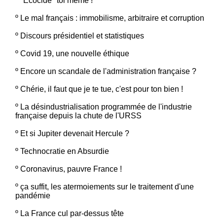
º
"Ecocide" toi même !
º
Le mal français : immobilisme, arbitraire et corruption
º
Discours présidentiel et statistiques
º
Covid 19, une nouvelle éthique
º
Encore un scandale de l'administration française ?
º
Chérie, il faut que je te tue, c'est pour ton bien !
º
La désindustrialisation programmée de l'industrie
française depuis la chute de l'URSS
º
Et si Jupiter devenait Hercule ?
º
Technocratie en Absurdie
º
Coronavirus, pauvre France !
º
ça suffit, les atermoiements sur le traitement d'une
pandémie
º
La France cul par-dessus tête