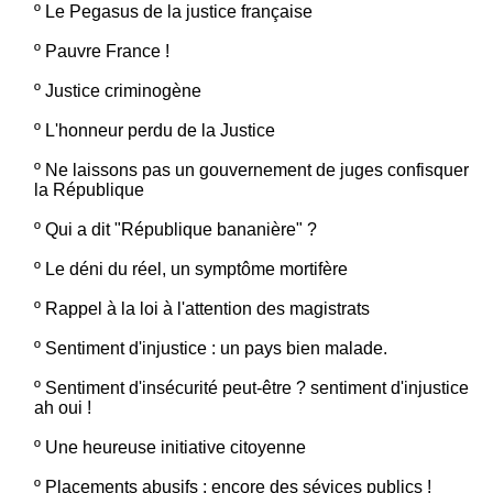
º
Le Pegasus de la justice française
º
Pauvre France !
º
Justice criminogène
º
L'honneur perdu de la Justice
º
Ne laissons pas un gouvernement de juges confisquer
la République
º
Qui a dit "République bananière" ?
º
Le déni du réel, un symptôme mortifère
º
Rappel à la loi à l'attention des magistrats
º
Sentiment d'injustice : un pays bien malade.
º
Sentiment d'insécurité peut-être ? sentiment d'injustice
ah oui !
º
Une heureuse initiative citoyenne
º
Placements abusifs : encore des sévices publics !