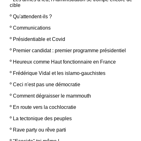
cible
º
Qu'attendent-ils ?
º
Communications
º
Présidentiable et Covid
º
Premier candidat : premier programme présidentiel
º
Heureux comme Haut fonctionnaire en France
º
Frédérique Vidal et les islamo-gauchistes
º
Ceci n'est pas une démocratie
º
Comment dégraisser le mammouth
º
En route vers la cochlocratie
º
La tectonique des peuples
º
Rave party ou rêve parti