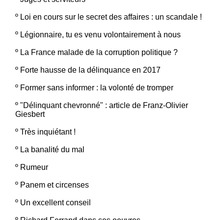
º
Loi en cours sur le secret des affaires : un scandale !
º
Légionnaire, tu es venu volontairement à nous
º
La France malade de la corruption politique ?
º
Forte hausse de la délinquance en 2017
º
Former sans informer : la volonté de tromper
º
"Délinquant chevronné" : article de Franz-Olivier
Giesbert
º
Très inquiétant !
º
La banalité du mal
º
Rumeur
º
Panem et circenses
º
Un excellent conseil