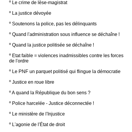
º
Le crime de lèse-magistrat
º
La justice dévoyée
º
Soutenons la police, pas les délinquants
º
Quand l'administration sous influence se déchaîne !
º
Quand la justice politisée se déchaîne !
º
Etat faible = violences inadmissibles contre les forces
de l'ordre
º
Le PNF un parquet politisé qui flingue la démocratie
º
Justice en roue libre
º
A quand la République du bon sens ?
º
Police harcelée - Justice déconnectée !
º
Le ministère de l'Injustice
º
L'agonie de l'État de droit