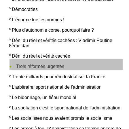
º
Démocraties
º
L'énorme tue les normes !
º
Plus d'autonomie corse, pourquoi faire ?
º
Déni du réel et vérités cachées : Vladimir Poutine
8ème dan
º
Déni du réel et vérité cachée
Trois réformes urgentes
º
Trente milliards pour réindustrialiser la France
º
L'arbitraire, sport national de l'administration
º
Le bidonnage, un fléau mondial
º
La spoliation c'est le sport national de l'administration
º
Les socialistes nous avaient promis le socialisme
º
Les armes à feu, l'Administration se trompe encore de