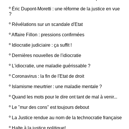
º
Éric Dupont-Moretti : une réforme de la justice en vue
?
º
Révélations sur un scandale d'Etat
º
Affaire Fillon : pressions confirmées
º
Idiocratie judiciaire : ça suffit !
º
Dernières nouvelles de l'idiocratie
º
L'idiocratie, une maladie guérissable ?
º
Coronavirus : la fin de l'Etat de droit
º
Islamisme meurtrier : une maladie mentale ?
º
Quand les mots pour le dire ont tant de mal à venir...
º
Le "mur des cons" est toujours debout
º
La Justice rendue au nom de la technocratie française
º
Halte à la justice politique!