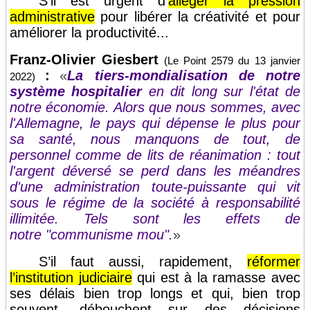
S’il est urgent d’
alléger la pression
administrative
pour libérer la créativité et pour
améliorer la productivité...
Franz-Olivier Giesbert
(Le Point 2579 du 13 janvier
:
«
La tiers-mondialisation de notre
2022)
système hospitalier
en dit long sur l'état de
notre économie. Alors que nous sommes, avec
l'Allemagne, le pays qui dépense le plus pour
sa santé, nous manquons de tout, de
personnel comme de lits de réanimation : tout
l'argent déversé se perd dans les méandres
d'une administration toute-puissante qui vit
sous le régime de la société à responsabilité
illimitée. Tels sont les effets de
notre "communisme mou".
»
S’il faut aussi, rapidement,
réformer
l’institution judiciaire
qui est à la ramasse avec
ses délais bien trop longs et qui, bien trop
souvent, débouchent sur des décisions