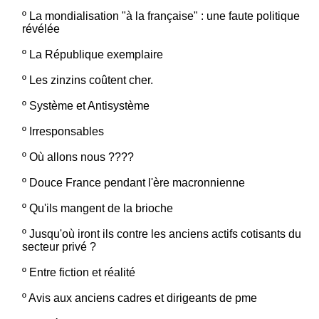
º
La mondialisation "à la française" : une faute politique
révélée
º
La République exemplaire
º
Les zinzins coûtent cher.
º
Système et Antisystème
º
Irresponsables
º
Où allons nous ????
º
Douce France pendant l'ère macronnienne
º
Qu'ils mangent de la brioche
º
Jusqu'où iront ils contre les anciens actifs cotisants du
secteur privé ?
º
Entre fiction et réalité
º
Avis aux anciens cadres et dirigeants de pme