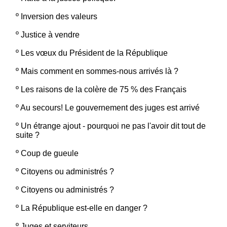
º
Inversion des valeurs
º
Justice à vendre
º
Les vœux du Président de la République
º
Mais comment en sommes-nous arrivés là ?
º
Les raisons de la colère de 75 % des Français
º
Au secours! Le gouvernement des juges est arrivé
º
Un étrange ajout - pourquoi ne pas l'avoir dit tout de
suite ?
º
Coup de gueule
º
Citoyens ou administrés ?
º
Citoyens ou administrés ?
º
La République est-elle en danger ?
º
Juges et serviteurs