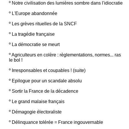
º
Notre civilisation des lumières sombre dans l'idiocratie
º
L'Europe abandonnée
º
Les grèves rituelles de la SNCF
º
La tragédie française
º
La démocratie se meurt
º
Agriculteurs en colère : règlementations, normes... ras
le bol !
º
Irresponsables et coupables ! (suite)
º
Epilogue pour un scandale absolu
º
Sortir la France de la décadence
º
Le grand malaise français
º
Démagogie électoraliste
º
Délinquance tolérée = France ingouvernable