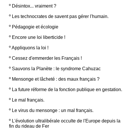
º
Désintox... vraiment ?
º
Les technocrates de savent pas gérer l'humain.
º
Pédagogie et écologie
º
Encore une loi liberticide !
º
Appliquons la loi !
º
Cessez d'emmerder les Français !
º
Sauvons la Planète : le syndrome Cahuzac
º
Mensonge et lâcheté : des maux français ?
º
La future réforme de la fonction publique en gestation.
º
Le mal français.
º
Le virus du mensonge : un mal français.
º
L'évolution ultralibérale occulte de l'Europe depuis la
fin du rideau de Fer