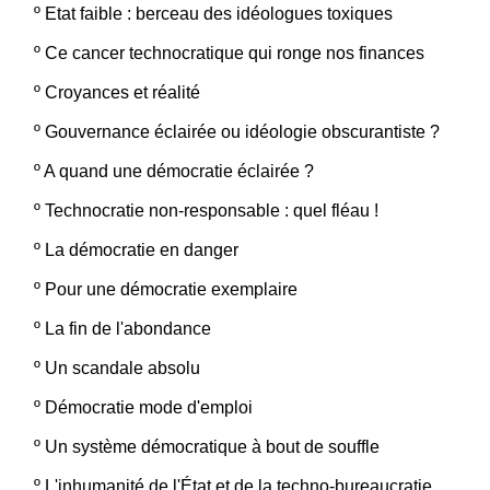
º
Etat faible : berceau des idéologues toxiques
º
Ce cancer technocratique qui ronge nos finances
º
Croyances et réalité
º
Gouvernance éclairée ou idéologie obscurantiste ?
º
A quand une démocratie éclairée ?
º
Technocratie non-responsable : quel fléau !
º
La démocratie en danger
º
Pour une démocratie exemplaire
º
La fin de l'abondance
º
Un scandale absolu
º
Démocratie mode d'emploi
º
Un système démocratique à bout de souffle
º
L'inhumanité de l'État et de la techno-bureaucratie