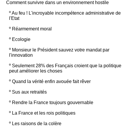
Comment survivre dans un environnement hostile
º
Au feu ! L'incroyable incompétence administrative de
l'Etat
º
Réarmement moral
º
Ecologie
º
Monsieur le Président sauvez votre mandat par
l'innovation
º
Seulement 28% des Français croient que la politique
peut améliorer les choses
º
Quand la vérité enfin avouée fait rêver
º
Sus aux retraités
º
Rendre la France toujours gouvernable
º
La France et les rois politiques
º
Les raisons de la colère