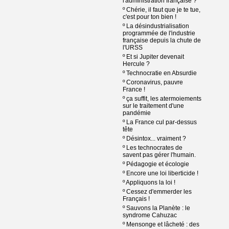
l'administration française ?
º
Chérie, il faut que je te tue,
c'est pour ton bien !
º
La désindustrialisation
programmée de l'industrie
française depuis la chute de
l'URSS
º
Et si Jupiter devenait
Hercule ?
º
Technocratie en Absurdie
º
Coronavirus, pauvre
France !
º
ça suffit, les atermoiements
sur le traitement d'une
pandémie
º
La France cul par-dessus
tête
º
Désintox... vraiment ?
º
Les technocrates de
savent pas gérer l'humain.
º
Pédagogie et écologie
º
Encore une loi liberticide !
º
Appliquons la loi !
º
Cessez d'emmerder les
Français !
º
Sauvons la Planète : le
syndrome Cahuzac
º
Mensonge et lâcheté : des