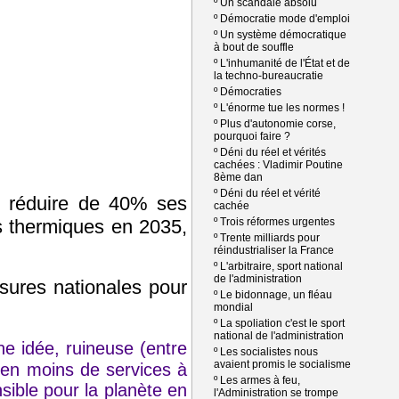
º
Un scandale absolu
º
Démocratie mode d'emploi
º
Un système démocratique
à bout de souffle
º
L'inhumanité de l'État et de
la techno-bureaucratie
º
Démocraties
º
L'énorme tue les normes !
º
Plus d'autonomie corse,
pourquoi faire ?
º
Déni du réel et vérités
cachées : Vladimir Poutine
8ème dan
º
Déni du réel et vérité
e réduire de 40% ses
cachée
s thermiques en 2035,
º
Trois réformes urgentes
º
Trente milliards pour
réindustrialiser la France
º
L'arbitraire, sport national
de l'administration
esures nationales pour
º
Le bidonnage, un fléau
mondial
º
La spoliation c'est le sport
national de l'administration
e idée, ruineuse (entre
º
Les socialistes nous
avaient promis le socialisme
s en moins de services à
º
Les armes à feu,
sible pour la planète en
l'Administration se trompe