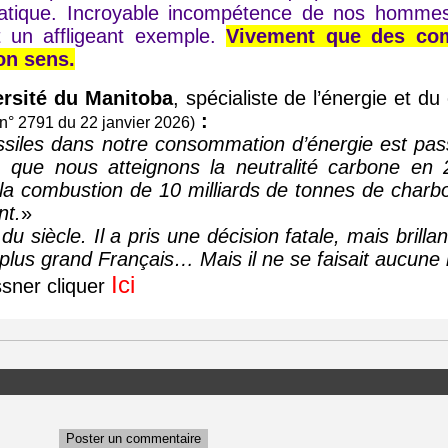
matique. Incroyable incompétence de nos hommes
t un affligeant exemple.
Vivement que des com
on sens.
ersité du Manitoba
, spécialiste de l’énergie et du
:
 n° 2791 du 22 janvier 2026)
 fossiles dans notre consommation d’énergie est p
, que nous atteignons la neutralité carbone e
a combustion de 10 milliards de tonnes de charbo
nt.
»
du siècle. Il a pris une décision fatale, mais brilla
le plus grand Français… Mais il ne se faisait aucune 
Ici
ssner cliquer
Poster un commentaire