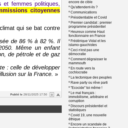
encore de cible
 et femmes politiques,
º
Qu'attendent-ils ?
missions citoyennes
º
Communications
º
Présidentiable et Covid
º
Premier candidat : premier
programme présidentiel
 climat qui se bat contre
º
Heureux comme Haut
fonctionnaire en France
assée de 86 % à 82 %. Il
º
Frédérique Vidal et les
islamo-gauchistes
n 2050. Même un enfant
º
Ceci n'est pas une
n, de pétrole et de gaz
démocratie
º
Comment dégraisser le
mammouth
nte : celle de développer
º
En route vers la
cochlocratie
illusion sur la France.
»
º
La tectonique des peuples
º
Rave party ou rêve parti
º
"Ecocide" toi même !
º
Le mal français :
Publié le
28/11/2025 17:50
immobilisme, arbitraire et
corruption
º
Discours présidentiel et
statistiques
º
Covid 19, une nouvelle
éthique
º
Encore un scandale de