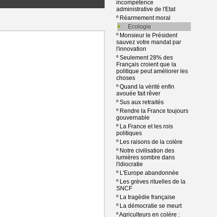
incompétence
administrative de l'Etat
º
Réarmement moral
Ecologie
º
Monsieur le Président
sauvez votre mandat par
l'innovation
º
Seulement 28% des
Français croient que la
politique peut améliorer les
choses
º
Quand la vérité enfin
avouée fait rêver
º
Sus aux retraités
º
Rendre la France toujours
gouvernable
º
La France et les rois
politiques
º
Les raisons de la colère
º
Notre civilisation des
lumières sombre dans
l'idiocratie
º
L'Europe abandonnée
º
Les grèves rituelles de la
SNCF
º
La tragédie française
º
La démocratie se meurt
º
Agriculteurs en colère :