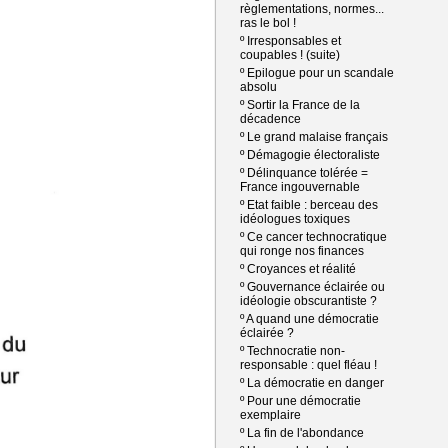
règlementations, normes...
ras le bol !
º
Irresponsables et
coupables ! (suite)
º
Epilogue pour un scandale
absolu
º
Sortir la France de la
décadence
º
Le grand malaise français
º
Démagogie électoraliste
º
Délinquance tolérée =
France ingouvernable
º
Etat faible : berceau des
idéologues toxiques
º
Ce cancer technocratique
qui ronge nos finances
º
Croyances et réalité
º
Gouvernance éclairée ou
idéologie obscurantiste ?
º
A quand une démocratie
éclairée ?
º
Technocratie non-
responsable : quel fléau !
º
La démocratie en danger
º
Pour une démocratie
exemplaire
º
La fin de l'abondance