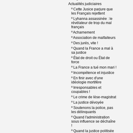
Actualités judiciaires
º
Cette Jusice parjure que
les Français rejettent
º
Lyhanna assassinée : le
révélateur de trop du mal
français
º
Acharnement
º
Association de malfaiteurs
º
Des jurés, vite !
º
Quand la France a mal à
sa justice
º
État de droit ou État de
force
º
La France a tué mon mari !
º
Incompétence et injustice
º
En finir avec d'une
idéologie mortifère
º
Irresponsables et
coupables !
º
Le crime de lèse-magistrat
º
La justice dévoyée
º
Soutenons la police, pas
les délinquants
º
Quand l'administration
sous influence se déchaîne
!
º
Quand la justice politisée