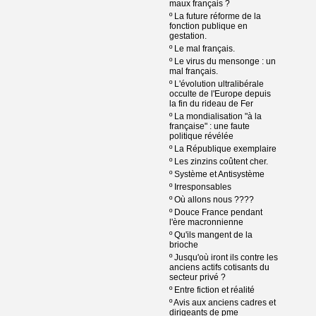
maux français ?
º
La future réforme de la
fonction publique en
gestation.
º
Le mal français.
º
Le virus du mensonge : un
mal français.
º
L'évolution ultralibérale
occulte de l'Europe depuis
la fin du rideau de Fer
º
La mondialisation "à la
française" : une faute
politique révélée
º
La République exemplaire
º
Les zinzins coûtent cher.
º
Système et Antisystème
º
Irresponsables
º
Où allons nous ????
º
Douce France pendant
l'ère macronnienne
º
Qu'ils mangent de la
brioche
º
Jusqu'où iront ils contre les
anciens actifs cotisants du
secteur privé ?
º
Entre fiction et réalité
º
Avis aux anciens cadres et
dirigeants de pme