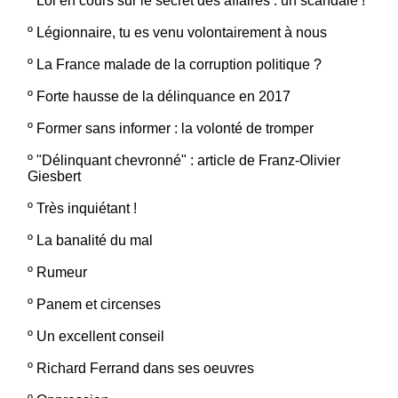
º
Loi en cours sur le secret des affaires : un scandale !
º
Légionnaire, tu es venu volontairement à nous
º
La France malade de la corruption politique ?
º
Forte hausse de la délinquance en 2017
º
Former sans informer : la volonté de tromper
º
"Délinquant chevronné" : article de Franz-Olivier
Giesbert
º
Très inquiétant !
º
La banalité du mal
º
Rumeur
º
Panem et circenses
º
Un excellent conseil
º
Richard Ferrand dans ses oeuvres