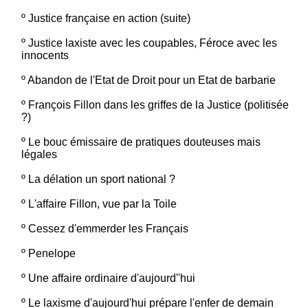
º
Justice française en action (suite)
º
Justice laxiste avec les coupables, Féroce avec les
innocents
º
Abandon de l'Etat de Droit pour un Etat de barbarie
º
François Fillon dans les griffes de la Justice (politisée
?)
º
Le bouc émissaire de pratiques douteuses mais
légales
º
La délation un sport national ?
º
L'affaire Fillon, vue par la Toile
º
Cessez d'emmerder les Français
º
Penelope
º
Une affaire ordinaire d'aujourd''hui
º
Le laxisme d'aujourd'hui prépare l'enfer de demain