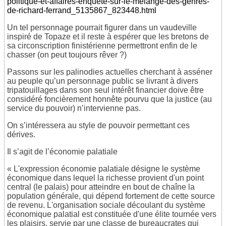
politique-et-affaires-enquete-sur-le-melange-des-genres-
de-richard-ferrand_5135867_823448.html
Un tel personnage pourrait figurer dans un vaudeville
inspiré de Topaze et il reste à espérer que les bretons de
sa circonscription finistérienne permettront enfin de le
chasser (on peut toujours rêver ?)
Passons sur les palinodies actuelles cherchant à asséner
au peuple qu’un personnage public se livrant à divers
tripatouillages dans son seul intérêt financier doive être
considéré foncièrement honnête pourvu que la justice (au
service du pouvoir) n’intervienne pas.
On s’intéressera au style de pouvoir permettant ces
dérives.
Il s’agit de l’économie palatiale
« L'expression économie palatiale désigne le système
économique dans lequel la richesse provient d'un point
central (le palais) pour atteindre en bout de chaîne la
population générale, qui dépend fortement de cette source
de revenu. L'organisation sociale découlant du système
économique palatial est constituée d'une élite tournée vers
les plaisirs, servie par une classe de bureaucrates qui