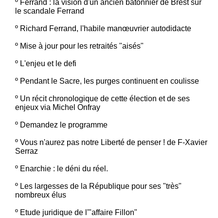
º
Ferrand : la vision d'un ancien bâtonnier de Brest sur
le scandale Ferrand
º
Richard Ferrand, l'habile manœuvrier autodidacte
º
Mise à jour pour les retraités "aisés"
º
L'enjeu et le defi
º
Pendant le Sacre, les purges continuent en coulisse
º
Un récit chronologique de cette élection et de ses
enjeux via Michel Onfray
º
Demandez le programme
º
Vous n'aurez pas notre Liberté de penser ! de F-Xavier
Serraz
º
Enarchie : le déni du réel.
º
Les largesses de la République pour ses "très"
nombreux élus
º
Etude juridique de l'"affaire Fillon"