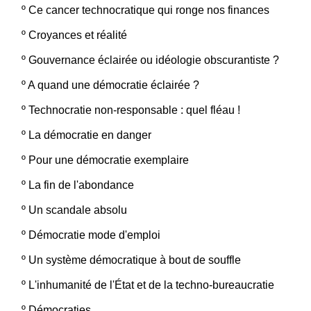
º
Ce cancer technocratique qui ronge nos finances
º
Croyances et réalité
º
Gouvernance éclairée ou idéologie obscurantiste ?
º
A quand une démocratie éclairée ?
º
Technocratie non-responsable : quel fléau !
º
La démocratie en danger
º
Pour une démocratie exemplaire
º
La fin de l'abondance
º
Un scandale absolu
º
Démocratie mode d'emploi
º
Un système démocratique à bout de souffle
º
L'inhumanité de l'État et de la techno-bureaucratie
º
Démocraties