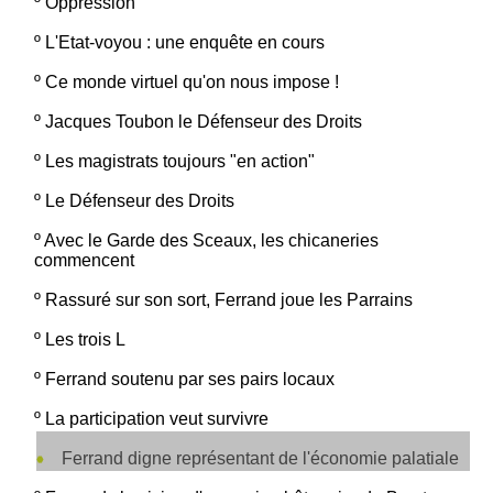
º
Oppression
º
L'Etat-voyou : une enquête en cours
º
Ce monde virtuel qu'on nous impose !
º
Jacques Toubon le Défenseur des Droits
º
Les magistrats toujours "en action"
º
Le Défenseur des Droits
º
Avec le Garde des Sceaux, les chicaneries
commencent
º
Rassuré sur son sort, Ferrand joue les Parrains
º
Les trois L
º
Ferrand soutenu par ses pairs locaux
º
La participation veut survivre
Ferrand digne représentant de l'économie palatiale