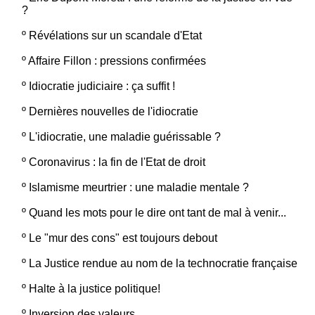
?
º
Révélations sur un scandale d'Etat
º
Affaire Fillon : pressions confirmées
º
Idiocratie judiciaire : ça suffit !
º
Dernières nouvelles de l'idiocratie
º
L'idiocratie, une maladie guérissable ?
º
Coronavirus : la fin de l'Etat de droit
º
Islamisme meurtrier : une maladie mentale ?
º
Quand les mots pour le dire ont tant de mal à venir...
º
Le "mur des cons" est toujours debout
º
La Justice rendue au nom de la technocratie française
º
Halte à la justice politique!
º
Inversion des valeurs