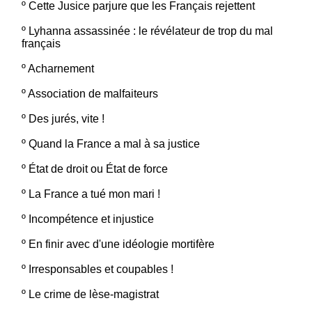
º
Cette Jusice parjure que les Français rejettent
º
Lyhanna assassinée : le révélateur de trop du mal
français
º
Acharnement
º
Association de malfaiteurs
º
Des jurés, vite !
º
Quand la France a mal à sa justice
º
État de droit ou État de force
º
La France a tué mon mari !
º
Incompétence et injustice
º
En finir avec d'une idéologie mortifère
º
Irresponsables et coupables !
º
Le crime de lèse-magistrat