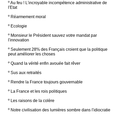
º
Au feu ! L'incroyable incompétence administrative de
l'Etat
º
Réarmement moral
º
Ecologie
º
Monsieur le Président sauvez votre mandat par
l'innovation
º
Seulement 28% des Français croient que la politique
peut améliorer les choses
º
Quand la vérité enfin avouée fait rêver
º
Sus aux retraités
º
Rendre la France toujours gouvernable
º
La France et les rois politiques
º
Les raisons de la colère
º
Notre civilisation des lumières sombre dans l'idiocratie