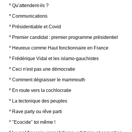
º
Qu'attendent-ils ?
º
Communications
º
Présidentiable et Covid
º
Premier candidat : premier programme présidentiel
º
Heureux comme Haut fonctionnaire en France
º
Frédérique Vidal et les islamo-gauchistes
º
Ceci n'est pas une démocratie
º
Comment dégraisser le mammouth
º
En route vers la cochlocratie
º
La tectonique des peuples
º
Rave party ou rêve parti
º
"Ecocide" toi même !