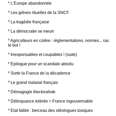
º
L'Europe abandonnée
º
Les grèves rituelles de la SNCF
º
La tragédie française
º
La démocratie se meurt
º
Agriculteurs en colère : règlementations, normes... ras
le bol !
º
Irresponsables et coupables ! (suite)
º
Epilogue pour un scandale absolu
º
Sortir la France de la décadence
º
Le grand malaise français
º
Démagogie électoraliste
º
Délinquance tolérée = France ingouvernable
º
Etat faible : berceau des idéologues toxiques