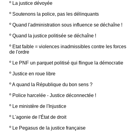
º
La justice dévoyée
º
Soutenons la police, pas les délinquants
º
Quand l'administration sous influence se déchaîne !
º
Quand la justice politisée se déchaîne !
º
Etat faible = violences inadmissibles contre les forces
de l'ordre
º
Le PNF un parquet politisé qui flingue la démocratie
º
Justice en roue libre
º
A quand la République du bon sens ?
º
Police harcelée - Justice déconnectée !
º
Le ministère de l'Injustice
º
L'agonie de l'État de droit
º
Le Pegasus de la justice française