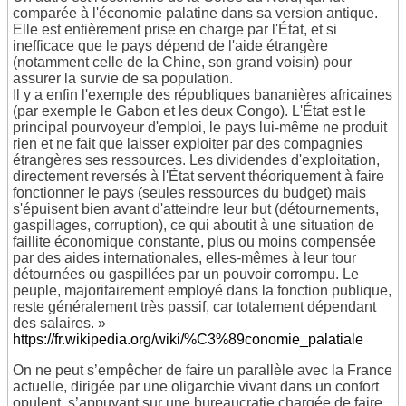
comparée à l'économie palatine dans sa version antique.
Elle est entièrement prise en charge par l'État, et si
inefficace que le pays dépend de l'aide étrangère
(notamment celle de la Chine, son grand voisin) pour
assurer la survie de sa population.
Il y a enfin l'exemple des républiques bananières africaines
(par exemple le Gabon et les deux Congo). L'État est le
principal pourvoyeur d'emploi, le pays lui-même ne produit
rien et ne fait que laisser exploiter par des compagnies
étrangères ses ressources. Les dividendes d'exploitation,
directement reversés à l'État servent théoriquement à faire
fonctionner le pays (seules ressources du budget) mais
s'épuisent bien avant d'atteindre leur but (détournements,
gaspillages, corruption), ce qui aboutit à une situation de
faillite économique constante, plus ou moins compensée
par des aides internationales, elles-mêmes à leur tour
détournées ou gaspillées par un pouvoir corrompu. Le
peuple, majoritairement employé dans la fonction publique,
reste généralement très passif, car totalement dépendant
des salaires. »
https://fr.wikipedia.org/wiki/%C3%89conomie_palatiale
On ne peut s’empêcher de faire un parallèle avec la France
actuelle, dirigée par une oligarchie vivant dans un confort
opulent, s’appuyant sur une bureaucratie chargée de faire