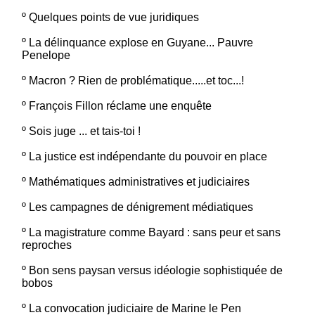
º
Quelques points de vue juridiques
º
La délinquance explose en Guyane... Pauvre
Penelope
º
Macron ? Rien de problématique.....et toc...!
º
François Fillon réclame une enquête
º
Sois juge ... et tais-toi !
º
La justice est indépendante du pouvoir en place
º
Mathématiques administratives et judiciaires
º
Les campagnes de dénigrement médiatiques
º
La magistrature comme Bayard : sans peur et sans
reproches
º
Bon sens paysan versus idéologie sophistiquée de
bobos
º
La convocation judiciaire de Marine le Pen