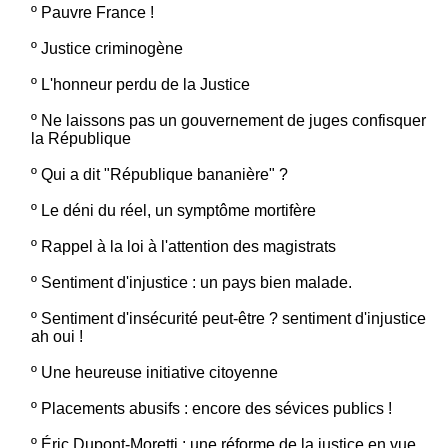
º
Pauvre France !
º
Justice criminogène
º
L'honneur perdu de la Justice
º
Ne laissons pas un gouvernement de juges confisquer
la République
º
Qui a dit "République bananière" ?
º
Le déni du réel, un symptôme mortifère
º
Rappel à la loi à l'attention des magistrats
º
Sentiment d'injustice : un pays bien malade.
º
Sentiment d'insécurité peut-être ? sentiment d'injustice
ah oui !
º
Une heureuse initiative citoyenne
º
Placements abusifs : encore des sévices publics !
º
Éric Dupont-Moretti : une réforme de la justice en vue