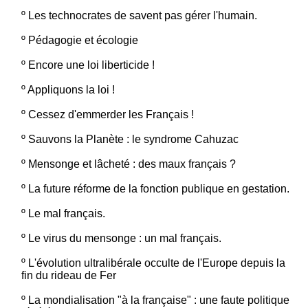
º
Les technocrates de savent pas gérer l'humain.
º
Pédagogie et écologie
º
Encore une loi liberticide !
º
Appliquons la loi !
º
Cessez d'emmerder les Français !
º
Sauvons la Planète : le syndrome Cahuzac
º
Mensonge et lâcheté : des maux français ?
º
La future réforme de la fonction publique en gestation.
º
Le mal français.
º
Le virus du mensonge : un mal français.
º
L'évolution ultralibérale occulte de l'Europe depuis la
fin du rideau de Fer
º
La mondialisation "à la française" : une faute politique