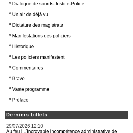
º
Dialogue de sourds Justice-Police
º
Un air de déjà vu
º
Dictature des magistrats
º
Manifestations des policiers
º
Historique
º
Les policiers manifestent
º
Commentaires
º
Bravo
º
Vaste programme
º
Préface
Derniers billets
29/07/2026 12:10
Au feu ! L'incroyable incompétence administrative de