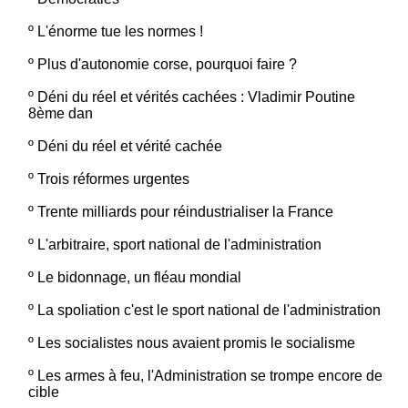
º
L'énorme tue les normes !
º
Plus d'autonomie corse, pourquoi faire ?
º
Déni du réel et vérités cachées : Vladimir Poutine
8ème dan
º
Déni du réel et vérité cachée
º
Trois réformes urgentes
º
Trente milliards pour réindustrialiser la France
º
L'arbitraire, sport national de l'administration
º
Le bidonnage, un fléau mondial
º
La spoliation c'est le sport national de l'administration
º
Les socialistes nous avaient promis le socialisme
º
Les armes à feu, l'Administration se trompe encore de
cible