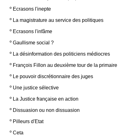
º
Ecrasons l'inepte
º
La magistrature au service des politiques
º
Ecrasons l'infâme
º
Gaullisme social ?
º
La désinformation des politiciens médiocres
º
François Fillon au deuxième tour de la primaire
º
Le pouvoir discrétionnaire des juges
º
Une justice sélective
º
La Justice française en action
º
Dissuasion ou non dissuasion
º
Pilleurs d'Etat
º
Ceta