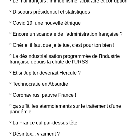
º
Le mal français : immobilisme, arbitraire et corruption
º
Discours présidentiel et statistiques
º
Covid 19, une nouvelle éthique
º
Encore un scandale de l'administration française ?
º
Chérie, il faut que je te tue, c'est pour ton bien !
º
La désindustrialisation programmée de l'industrie
française depuis la chute de l'URSS
º
Et si Jupiter devenait Hercule ?
º
Technocratie en Absurdie
º
Coronavirus, pauvre France !
º
ça suffit, les atermoiements sur le traitement d'une
pandémie
º
La France cul par-dessus tête
º
Désintox... vraiment ?