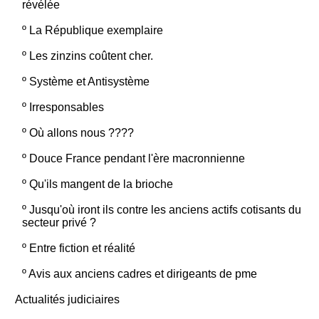
révélée
º
La République exemplaire
º
Les zinzins coûtent cher.
º
Système et Antisystème
º
Irresponsables
º
Où allons nous ????
º
Douce France pendant l'ère macronnienne
º
Qu'ils mangent de la brioche
º
Jusqu'où iront ils contre les anciens actifs cotisants du
secteur privé ?
º
Entre fiction et réalité
º
Avis aux anciens cadres et dirigeants de pme
Actualités judiciaires