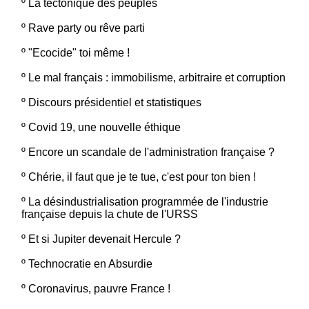
º
La tectonique des peuples
º
Rave party ou rêve parti
º
"Ecocide" toi même !
º
Le mal français : immobilisme, arbitraire et corruption
º
Discours présidentiel et statistiques
º
Covid 19, une nouvelle éthique
º
Encore un scandale de l'administration française ?
º
Chérie, il faut que je te tue, c'est pour ton bien !
º
La désindustrialisation programmée de l'industrie
française depuis la chute de l'URSS
º
Et si Jupiter devenait Hercule ?
º
Technocratie en Absurdie
º
Coronavirus, pauvre France !