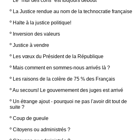
º
Le "mur des cons" est toujours debout
º
La Justice rendue au nom de la technocratie française
º
Halte à la justice politique!
º
Inversion des valeurs
º
Justice à vendre
º
Les vœux du Président de la République
º
Mais comment en sommes-nous arrivés là ?
º
Les raisons de la colère de 75 % des Français
º
Au secours! Le gouvernement des juges est arrivé
º
Un étrange ajout - pourquoi ne pas l'avoir dit tout de
suite ?
º
Coup de gueule
º
Citoyens ou administrés ?