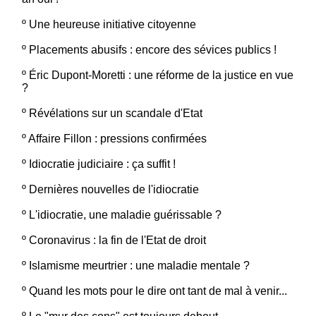
º
Une heureuse initiative citoyenne
º
Placements abusifs : encore des sévices publics !
º
Éric Dupont-Moretti : une réforme de la justice en vue
?
º
Révélations sur un scandale d'Etat
º
Affaire Fillon : pressions confirmées
º
Idiocratie judiciaire : ça suffit !
º
Dernières nouvelles de l'idiocratie
º
L'idiocratie, une maladie guérissable ?
º
Coronavirus : la fin de l'Etat de droit
º
Islamisme meurtrier : une maladie mentale ?
º
Quand les mots pour le dire ont tant de mal à venir...