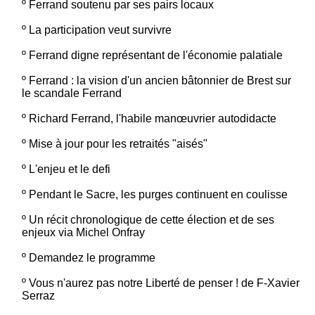
º
Ferrand soutenu par ses pairs locaux
º
La participation veut survivre
º
Ferrand digne représentant de l'économie palatiale
º
Ferrand : la vision d'un ancien bâtonnier de Brest sur
le scandale Ferrand
º
Richard Ferrand, l'habile manœuvrier autodidacte
º
Mise à jour pour les retraités "aisés"
º
L'enjeu et le defi
º
Pendant le Sacre, les purges continuent en coulisse
º
Un récit chronologique de cette élection et de ses
enjeux via Michel Onfray
º
Demandez le programme
º
Vous n'aurez pas notre Liberté de penser ! de F-Xavier
Serraz