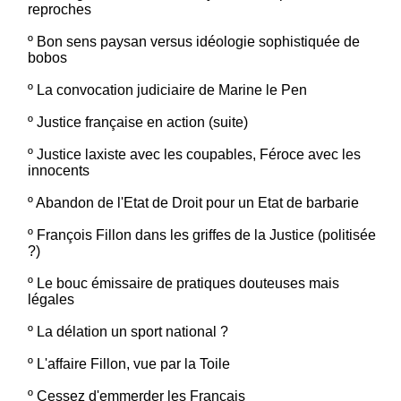
reproches
º
Bon sens paysan versus idéologie sophistiquée de
bobos
º
La convocation judiciaire de Marine le Pen
º
Justice française en action (suite)
º
Justice laxiste avec les coupables, Féroce avec les
innocents
º
Abandon de l'Etat de Droit pour un Etat de barbarie
º
François Fillon dans les griffes de la Justice (politisée
?)
º
Le bouc émissaire de pratiques douteuses mais
légales
º
La délation un sport national ?
º
L'affaire Fillon, vue par la Toile
º
Cessez d'emmerder les Français