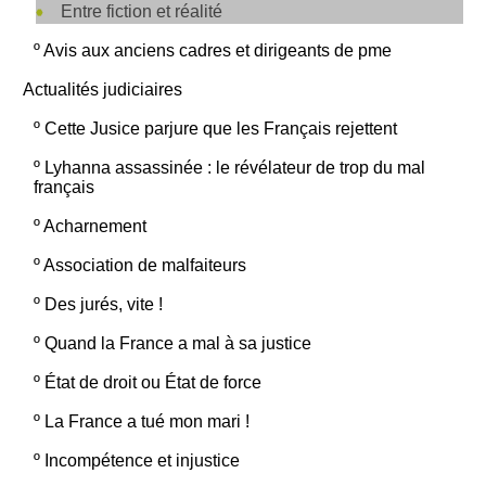
Entre fiction et réalité
º
Avis aux anciens cadres et dirigeants de pme
Actualités judiciaires
º
Cette Jusice parjure que les Français rejettent
º
Lyhanna assassinée : le révélateur de trop du mal
français
º
Acharnement
º
Association de malfaiteurs
º
Des jurés, vite !
º
Quand la France a mal à sa justice
º
État de droit ou État de force
º
La France a tué mon mari !
º
Incompétence et injustice