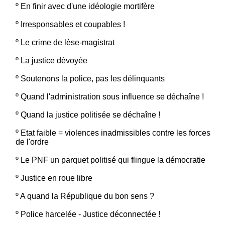
º
En finir avec d'une idéologie mortifère
º
Irresponsables et coupables !
º
Le crime de lèse-magistrat
º
La justice dévoyée
º
Soutenons la police, pas les délinquants
º
Quand l'administration sous influence se déchaîne !
º
Quand la justice politisée se déchaîne !
º
Etat faible = violences inadmissibles contre les forces
de l'ordre
º
Le PNF un parquet politisé qui flingue la démocratie
º
Justice en roue libre
º
A quand la République du bon sens ?
º
Police harcelée - Justice déconnectée !