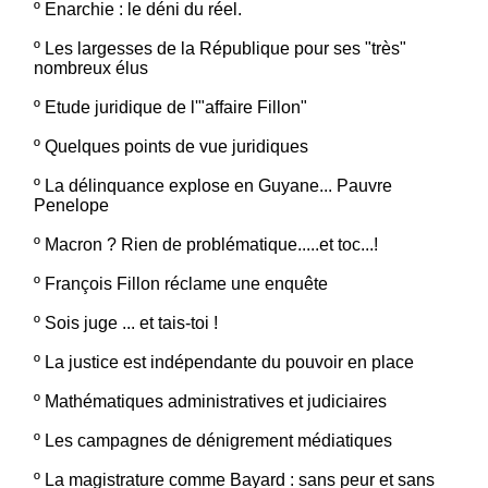
º
Enarchie : le déni du réel.
º
Les largesses de la République pour ses "très"
nombreux élus
º
Etude juridique de l'"affaire Fillon"
º
Quelques points de vue juridiques
º
La délinquance explose en Guyane... Pauvre
Penelope
º
Macron ? Rien de problématique.....et toc...!
º
François Fillon réclame une enquête
º
Sois juge ... et tais-toi !
º
La justice est indépendante du pouvoir en place
º
Mathématiques administratives et judiciaires
º
Les campagnes de dénigrement médiatiques
º
La magistrature comme Bayard : sans peur et sans