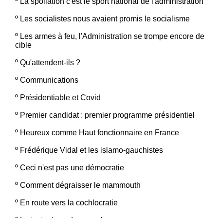
º
La spoliation c'est le sport national de l'administration
º
Les socialistes nous avaient promis le socialisme
º
Les armes à feu, l'Administration se trompe encore de
cible
º
Qu'attendent-ils ?
º
Communications
º
Présidentiable et Covid
º
Premier candidat : premier programme présidentiel
º
Heureux comme Haut fonctionnaire en France
º
Frédérique Vidal et les islamo-gauchistes
º
Ceci n'est pas une démocratie
º
Comment dégraisser le mammouth
º
En route vers la cochlocratie