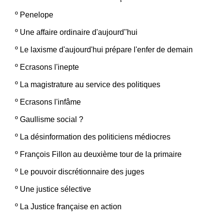
º
Penelope
º
Une affaire ordinaire d'aujourd''hui
º
Le laxisme d'aujourd'hui prépare l'enfer de demain
º
Ecrasons l'inepte
º
La magistrature au service des politiques
º
Ecrasons l'infâme
º
Gaullisme social ?
º
La désinformation des politiciens médiocres
º
François Fillon au deuxième tour de la primaire
º
Le pouvoir discrétionnaire des juges
º
Une justice sélective
º
La Justice française en action