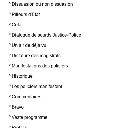
º
Dissuasion ou non dissuasion
º
Pilleurs d'Etat
º
Ceta
º
Dialogue de sourds Justice-Police
º
Un air de déjà vu
º
Dictature des magistrats
º
Manifestations des policiers
º
Historique
º
Les policiers manifestent
º
Commentaires
º
Bravo
º
Vaste programme
º
Préface