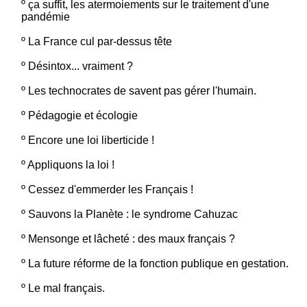
º
ça suffit, les atermoiements sur le traitement d'une
pandémie
º
La France cul par-dessus tête
º
Désintox... vraiment ?
º
Les technocrates de savent pas gérer l'humain.
º
Pédagogie et écologie
º
Encore une loi liberticide !
º
Appliquons la loi !
º
Cessez d'emmerder les Français !
º
Sauvons la Planète : le syndrome Cahuzac
º
Mensonge et lâcheté : des maux français ?
º
La future réforme de la fonction publique en gestation.
º
Le mal français.