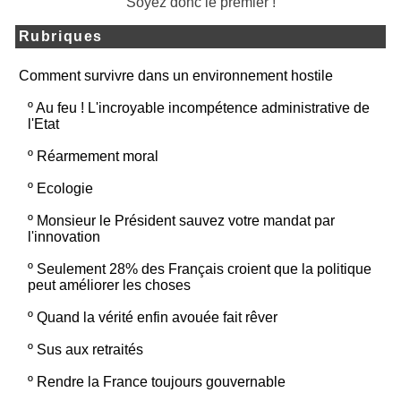
Soyez donc le premier !
Rubriques
Comment survivre dans un environnement hostile
º
Au feu ! L'incroyable incompétence administrative de
l'Etat
º
Réarmement moral
º
Ecologie
º
Monsieur le Président sauvez votre mandat par
l'innovation
º
Seulement 28% des Français croient que la politique
peut améliorer les choses
º
Quand la vérité enfin avouée fait rêver
º
Sus aux retraités
º
Rendre la France toujours gouvernable