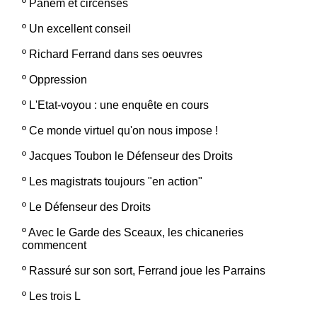
º
Panem et circenses
º
Un excellent conseil
º
Richard Ferrand dans ses oeuvres
º
Oppression
º
L'Etat-voyou : une enquête en cours
º
Ce monde virtuel qu'on nous impose !
º
Jacques Toubon le Défenseur des Droits
º
Les magistrats toujours "en action"
º
Le Défenseur des Droits
º
Avec le Garde des Sceaux, les chicaneries
commencent
º
Rassuré sur son sort, Ferrand joue les Parrains
º
Les trois L