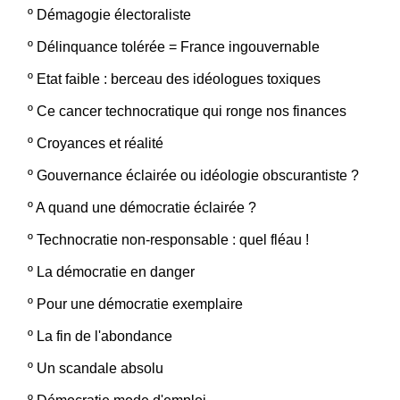
º
Démagogie électoraliste
º
Délinquance tolérée = France ingouvernable
º
Etat faible : berceau des idéologues toxiques
º
Ce cancer technocratique qui ronge nos finances
º
Croyances et réalité
º
Gouvernance éclairée ou idéologie obscurantiste ?
º
A quand une démocratie éclairée ?
º
Technocratie non-responsable : quel fléau !
º
La démocratie en danger
º
Pour une démocratie exemplaire
º
La fin de l'abondance
º
Un scandale absolu