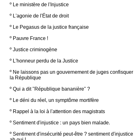
º
Le ministère de l'Injustice
º
L'agonie de l'État de droit
º
Le Pegasus de la justice française
º
Pauvre France !
º
Justice criminogène
º
L'honneur perdu de la Justice
º
Ne laissons pas un gouvernement de juges confisquer
la République
º
Qui a dit "République bananière" ?
º
Le déni du réel, un symptôme mortifère
º
Rappel à la loi à l'attention des magistrats
º
Sentiment d'injustice : un pays bien malade.
º
Sentiment d'insécurité peut-être ? sentiment d'injustice
ah oui !