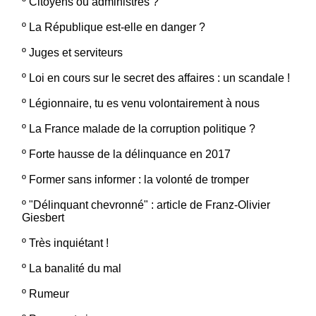
º
Citoyens ou administrés ?
º
La République est-elle en danger ?
º
Juges et serviteurs
º
Loi en cours sur le secret des affaires : un scandale !
º
Légionnaire, tu es venu volontairement à nous
º
La France malade de la corruption politique ?
º
Forte hausse de la délinquance en 2017
º
Former sans informer : la volonté de tromper
º
"Délinquant chevronné" : article de Franz-Olivier
Giesbert
º
Très inquiétant !
º
La banalité du mal
º
Rumeur