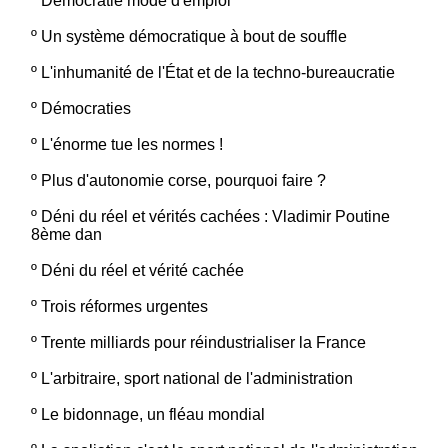
º
Démocratie mode d'emploi
º
Un système démocratique à bout de souffle
º
L'inhumanité de l'État et de la techno-bureaucratie
º
Démocraties
º
L'énorme tue les normes !
º
Plus d'autonomie corse, pourquoi faire ?
º
Déni du réel et vérités cachées : Vladimir Poutine
8ème dan
º
Déni du réel et vérité cachée
º
Trois réformes urgentes
º
Trente milliards pour réindustrialiser la France
º
L'arbitraire, sport national de l'administration
º
Le bidonnage, un fléau mondial