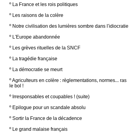
º
La France et les rois politiques
º
Les raisons de la colère
º
Notre civilisation des lumières sombre dans l'idiocratie
º
L'Europe abandonnée
º
Les grèves rituelles de la SNCF
º
La tragédie française
º
La démocratie se meurt
º
Agriculteurs en colère : règlementations, normes... ras
le bol !
º
Irresponsables et coupables ! (suite)
º
Epilogue pour un scandale absolu
º
Sortir la France de la décadence
º
Le grand malaise français