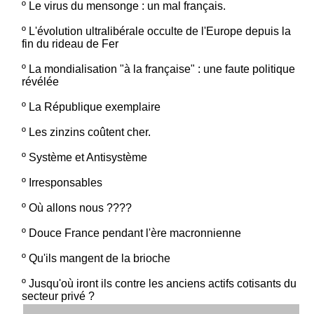
º
Le virus du mensonge : un mal français.
º
L'évolution ultralibérale occulte de l'Europe depuis la
fin du rideau de Fer
º
La mondialisation "à la française" : une faute politique
révélée
º
La République exemplaire
º
Les zinzins coûtent cher.
º
Système et Antisystème
º
Irresponsables
º
Où allons nous ????
º
Douce France pendant l'ère macronnienne
º
Qu'ils mangent de la brioche
º
Jusqu'où iront ils contre les anciens actifs cotisants du
secteur privé ?