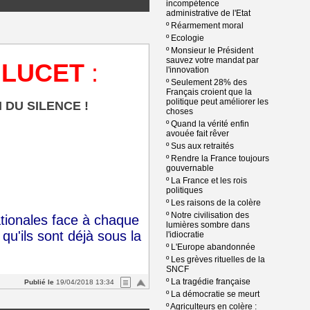
incompétence
administrative de l'Etat
º
Réarmement moral
º
Ecologie
º
Monsieur le Président
sauvez votre mandat par
e LUCET
:
l'innovation
º
Seulement 28% des
Français croient que la
politique peut améliorer les
 DU SILENCE !
choses
º
Quand la vérité enfin
avouée fait rêver
º
Sus aux retraités
º
Rendre la France toujours
gouvernable
º
La France et les rois
politiques
º
Les raisons de la colère
º
Notre civilisation des
ationales face à chaque
lumières sombre dans
qu'ils sont déjà sous la
l'idiocratie
º
L'Europe abandonnée
º
Les grèves rituelles de la
SNCF
º
La tragédie française
Publié le
19/04/2018 13:34
º
La démocratie se meurt
º
Agriculteurs en colère :