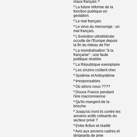
maux français ?
º
La future réforme de la
fonction publique en
gestation.
º
Le mal français.
º
Le virus du mensonge : un
mal français.
º
L'évolution ultralibérale
occulte de l'Europe depuis
la fin du rideau de Fer
º
La mondialisation "à la
française" : une faute
politique révélée
º
La République exemplaire
º
Les zinzins coûtent cher.
º
Système et Antisystème
º
Irresponsables
º
Où allons nous ????
º
Douce France pendant
l'ère macronnienne
º
Qu'ils mangent de la
brioche
º
Jusqu'où iront ils contre les
anciens actifs cotisants du
secteur privé ?
º
Entre fiction et réalité
º
Avis aux anciens cadres et
dirigeants de pme