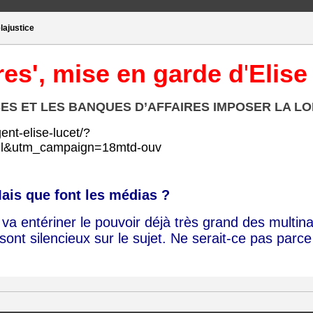
lajustice
res', m
ise en garde d
'
Elis
ES ET LES BANQUES D’AFFAIRES IMPOSER LA LOI
gent-elise-lucet/?
il&utm_campaign=18mtd-ouv
ais que font les médias ?
va entériner le pouvoir déjà très grand des multin
nt silencieux sur le sujet. Ne serait-ce pas parce 