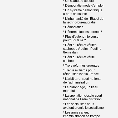
º
Un scandale absolu
º
Démocratie mode d'emploi
º
Un système démocratique
à bout de souffle
º
L'inhumanité de l'État et de
la techno-bureaucratie
º
Démocraties
º
L'énorme tue les normes !
º
Plus d'autonomie corse,
pourquoi faire ?
º
Déni du réel et vérités
cachées : Vladimir Poutine
8ème dan
º
Déni du réel et vérité
cachée
º
Trois réformes urgentes
º
Trente milliards pour
réindustrialiser la France
º
L'arbitraire, sport national
de l'administration
º
Le bidonnage, un fléau
mondial
º
La spoliation c'est le sport
national de l'administration
º
Les socialistes nous
avaient promis le socialisme
º
Les armes à feu,
l'Administration se trompe