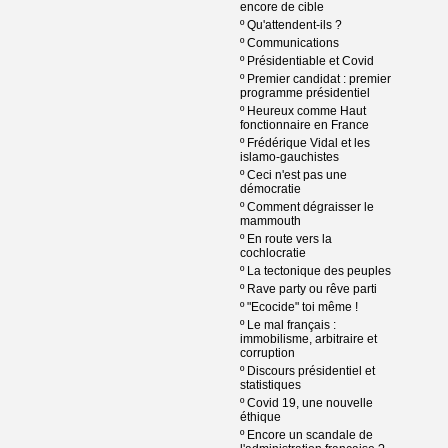
encore de cible
º
Qu'attendent-ils ?
º
Communications
º
Présidentiable et Covid
º
Premier candidat : premier
programme présidentiel
º
Heureux comme Haut
fonctionnaire en France
º
Frédérique Vidal et les
islamo-gauchistes
º
Ceci n'est pas une
démocratie
º
Comment dégraisser le
mammouth
º
En route vers la
cochlocratie
º
La tectonique des peuples
º
Rave party ou rêve parti
º
"Ecocide" toi même !
º
Le mal français :
immobilisme, arbitraire et
corruption
º
Discours présidentiel et
statistiques
º
Covid 19, une nouvelle
éthique
º
Encore un scandale de