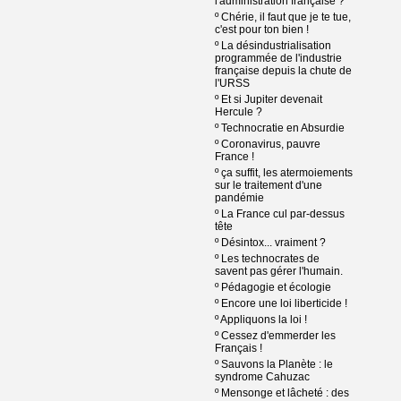
l'administration française ?
º
Chérie, il faut que je te tue,
c'est pour ton bien !
º
La désindustrialisation
programmée de l'industrie
française depuis la chute de
l'URSS
º
Et si Jupiter devenait
Hercule ?
º
Technocratie en Absurdie
º
Coronavirus, pauvre
France !
º
ça suffit, les atermoiements
sur le traitement d'une
pandémie
º
La France cul par-dessus
tête
º
Désintox... vraiment ?
º
Les technocrates de
savent pas gérer l'humain.
º
Pédagogie et écologie
º
Encore une loi liberticide !
º
Appliquons la loi !
º
Cessez d'emmerder les
Français !
º
Sauvons la Planète : le
syndrome Cahuzac
º
Mensonge et lâcheté : des