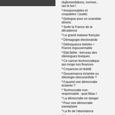
règlementations, normes...
ras le bol !
º
Irresponsables et
coupables ! (suite)
º
Epilogue pour un scandale
absolu
º
Sortir la France de la
décadence
º
Le grand malaise français
º
Démagogie électoraliste
º
Délinquance tolérée =
France ingouvernable
º
Etat faible : berceau des
idéologues toxiques
º
Ce cancer technocratique
qui ronge nos finances
º
Croyances et réalité
º
Gouvernance éclairée ou
idéologie obscurantiste ?
º
A quand une démocratie
éclairée ?
º
Technocratie non-
responsable : quel fléau !
º
La démocratie en danger
º
Pour une démocratie
exemplaire
º
La fin de l'abondance