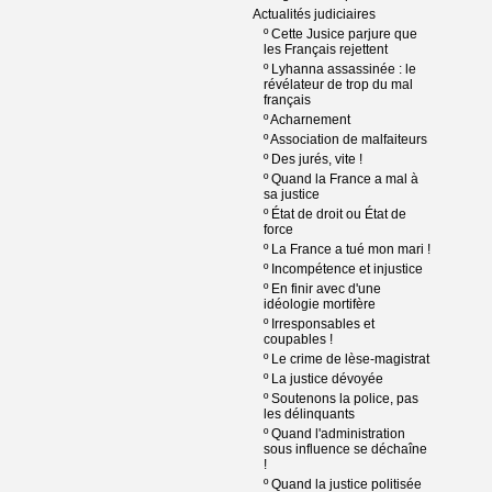
Actualités judiciaires
º
Cette Jusice parjure que
les Français rejettent
º
Lyhanna assassinée : le
révélateur de trop du mal
français
º
Acharnement
º
Association de malfaiteurs
º
Des jurés, vite !
º
Quand la France a mal à
sa justice
º
État de droit ou État de
force
º
La France a tué mon mari !
º
Incompétence et injustice
º
En finir avec d'une
idéologie mortifère
º
Irresponsables et
coupables !
º
Le crime de lèse-magistrat
º
La justice dévoyée
º
Soutenons la police, pas
les délinquants
º
Quand l'administration
sous influence se déchaîne
!
º
Quand la justice politisée