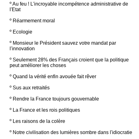
º
Au feu ! L'incroyable incompétence administrative de
l'Etat
º
Réarmement moral
º
Ecologie
º
Monsieur le Président sauvez votre mandat par
l'innovation
º
Seulement 28% des Français croient que la politique
peut améliorer les choses
º
Quand la vérité enfin avouée fait rêver
º
Sus aux retraités
º
Rendre la France toujours gouvernable
º
La France et les rois politiques
º
Les raisons de la colère
º
Notre civilisation des lumières sombre dans l'idiocratie