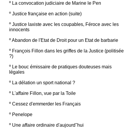
º
La convocation judiciaire de Marine le Pen
º
Justice française en action (suite)
º
Justice laxiste avec les coupables, Féroce avec les
innocents
º
Abandon de l'Etat de Droit pour un Etat de barbarie
º
François Fillon dans les griffes de la Justice (politisée
?)
º
Le bouc émissaire de pratiques douteuses mais
légales
º
La délation un sport national ?
º
L'affaire Fillon, vue par la Toile
º
Cessez d'emmerder les Français
º
Penelope
º
Une affaire ordinaire d'aujourd''hui