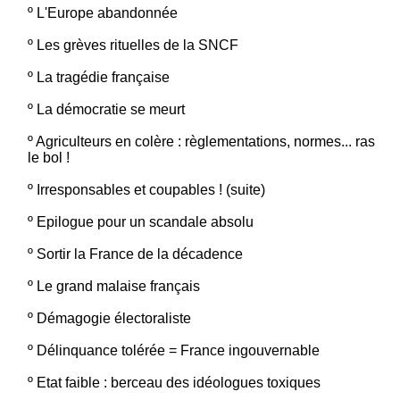
º
L'Europe abandonnée
º
Les grèves rituelles de la SNCF
º
La tragédie française
º
La démocratie se meurt
º
Agriculteurs en colère : règlementations, normes... ras
le bol !
º
Irresponsables et coupables ! (suite)
º
Epilogue pour un scandale absolu
º
Sortir la France de la décadence
º
Le grand malaise français
º
Démagogie électoraliste
º
Délinquance tolérée = France ingouvernable
º
Etat faible : berceau des idéologues toxiques