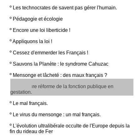
º
Les technocrates de savent pas gérer l'humain.
º
Pédagogie et écologie
º
Encore une loi liberticide !
º
Appliquons la loi !
º
Cessez d'emmerder les Français !
º
Sauvons la Planète : le syndrome Cahuzac
º
Mensonge et lâcheté : des maux français ?
La future réforme de la fonction publique en
gestation.
º
Le mal français.
º
Le virus du mensonge : un mal français.
º
L'évolution ultralibérale occulte de l'Europe depuis la
fin du rideau de Fer