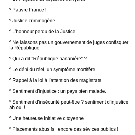
º
Pauvre France !
º
Justice criminogène
º
L'honneur perdu de la Justice
º
Ne laissons pas un gouvernement de juges confisquer
la République
º
Qui a dit "République bananière" ?
º
Le déni du réel, un symptôme mortifère
º
Rappel à la loi à l'attention des magistrats
º
Sentiment d'injustice : un pays bien malade.
º
Sentiment d'insécurité peut-être ? sentiment d'injustice
ah oui !
º
Une heureuse initiative citoyenne
º
Placements abusifs : encore des sévices publics !