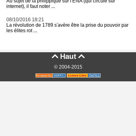
Au sujet de la philippique sur l'ENA (qui circule sur
internet), il faut noter ...
08/10/2016 18:21
La révolution de 1789 s'avère être la prise du pouvoir par
les élites rot ...
Haut


© 2004-2015