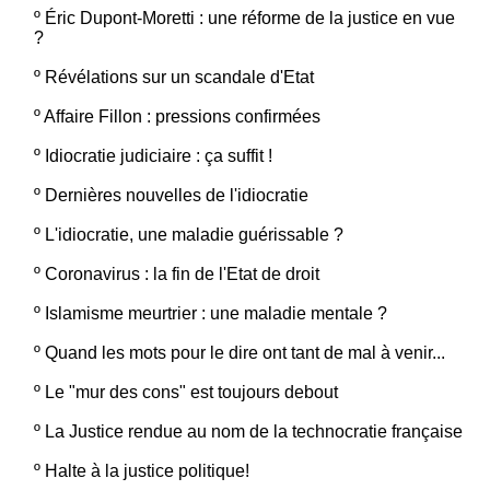
º
Éric Dupont-Moretti : une réforme de la justice en vue
?
º
Révélations sur un scandale d'Etat
º
Affaire Fillon : pressions confirmées
º
Idiocratie judiciaire : ça suffit !
º
Dernières nouvelles de l'idiocratie
º
L'idiocratie, une maladie guérissable ?
º
Coronavirus : la fin de l'Etat de droit
º
Islamisme meurtrier : une maladie mentale ?
º
Quand les mots pour le dire ont tant de mal à venir...
º
Le "mur des cons" est toujours debout
º
La Justice rendue au nom de la technocratie française
º
Halte à la justice politique!