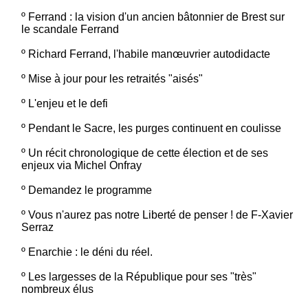
º
Ferrand : la vision d'un ancien bâtonnier de Brest sur
le scandale Ferrand
º
Richard Ferrand, l'habile manœuvrier autodidacte
º
Mise à jour pour les retraités "aisés"
º
L'enjeu et le defi
º
Pendant le Sacre, les purges continuent en coulisse
º
Un récit chronologique de cette élection et de ses
enjeux via Michel Onfray
º
Demandez le programme
º
Vous n'aurez pas notre Liberté de penser ! de F-Xavier
Serraz
º
Enarchie : le déni du réel.
º
Les largesses de la République pour ses "très"
nombreux élus