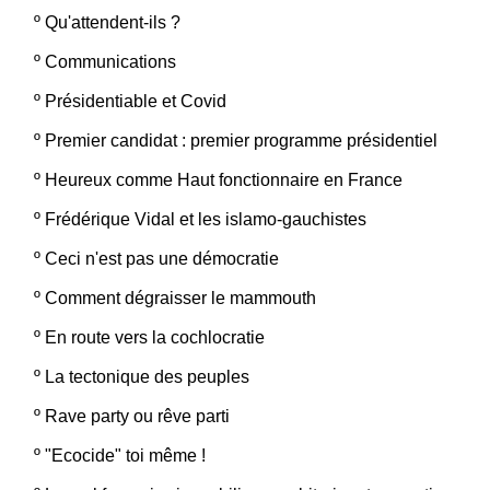
º
Qu'attendent-ils ?
º
Communications
º
Présidentiable et Covid
º
Premier candidat : premier programme présidentiel
º
Heureux comme Haut fonctionnaire en France
º
Frédérique Vidal et les islamo-gauchistes
º
Ceci n'est pas une démocratie
º
Comment dégraisser le mammouth
º
En route vers la cochlocratie
º
La tectonique des peuples
º
Rave party ou rêve parti
º
"Ecocide" toi même !