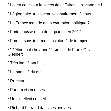
º
Loi en cours sur le secret des affaires : un scandale !
º
Légionnaire, tu es venu volontairement à nous
º
La France malade de la corruption politique ?
º
Forte hausse de la délinquance en 2017
º
Former sans informer : la volonté de tromper
º
"Délinquant chevronné" : article de Franz-Olivier
Giesbert
º
Très inquiétant !
º
La banalité du mal
º
Rumeur
º
Panem et circenses
º
Un excellent conseil
º
Richard Ferrand dans ses oeuvres