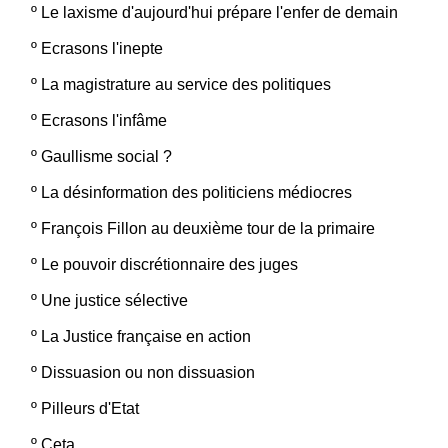
º
Le laxisme d'aujourd'hui prépare l'enfer de demain
º
Ecrasons l'inepte
º
La magistrature au service des politiques
º
Ecrasons l'infâme
º
Gaullisme social ?
º
La désinformation des politiciens médiocres
º
François Fillon au deuxième tour de la primaire
º
Le pouvoir discrétionnaire des juges
º
Une justice sélective
º
La Justice française en action
º
Dissuasion ou non dissuasion
º
Pilleurs d'Etat
º
Ceta