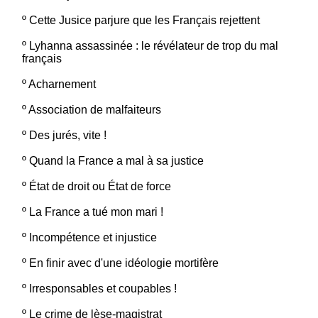
º
Cette Jusice parjure que les Français rejettent
º
Lyhanna assassinée : le révélateur de trop du mal
français
º
Acharnement
º
Association de malfaiteurs
º
Des jurés, vite !
º
Quand la France a mal à sa justice
º
État de droit ou État de force
º
La France a tué mon mari !
º
Incompétence et injustice
º
En finir avec d'une idéologie mortifère
º
Irresponsables et coupables !
º
Le crime de lèse-magistrat