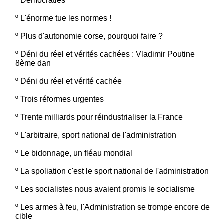
º
Démocraties
º
L'énorme tue les normes !
º
Plus d'autonomie corse, pourquoi faire ?
º
Déni du réel et vérités cachées : Vladimir Poutine
8ème dan
º
Déni du réel et vérité cachée
º
Trois réformes urgentes
º
Trente milliards pour réindustrialiser la France
º
L'arbitraire, sport national de l'administration
º
Le bidonnage, un fléau mondial
º
La spoliation c'est le sport national de l'administration
º
Les socialistes nous avaient promis le socialisme
º
Les armes à feu, l'Administration se trompe encore de
cible