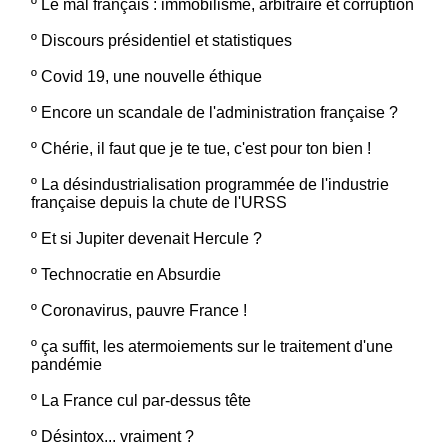
º
Le mal français : immobilisme, arbitraire et corruption
º
Discours présidentiel et statistiques
º
Covid 19, une nouvelle éthique
º
Encore un scandale de l'administration française ?
º
Chérie, il faut que je te tue, c'est pour ton bien !
º
La désindustrialisation programmée de l'industrie
française depuis la chute de l'URSS
º
Et si Jupiter devenait Hercule ?
º
Technocratie en Absurdie
º
Coronavirus, pauvre France !
º
ça suffit, les atermoiements sur le traitement d'une
pandémie
º
La France cul par-dessus tête
º
Désintox... vraiment ?