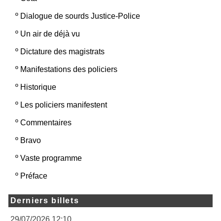
º
Dialogue de sourds Justice-Police
º
Un air de déjà vu
º
Dictature des magistrats
º
Manifestations des policiers
º
Historique
º
Les policiers manifestent
º
Commentaires
º
Bravo
º
Vaste programme
º
Préface
Derniers billets
29/07/2026 12:10