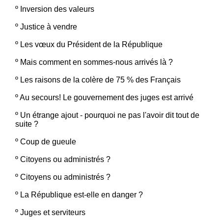
º
Inversion des valeurs
º
Justice à vendre
º
Les vœux du Président de la République
º
Mais comment en sommes-nous arrivés là ?
º
Les raisons de la colère de 75 % des Français
º
Au secours! Le gouvernement des juges est arrivé
º
Un étrange ajout - pourquoi ne pas l'avoir dit tout de
suite ?
º
Coup de gueule
º
Citoyens ou administrés ?
º
Citoyens ou administrés ?
º
La République est-elle en danger ?
º
Juges et serviteurs