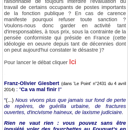
raisonnable de toujours interdire l'évaluation du
travail de certains occupants de postes importants
de la fonction publique ? En cas de carence
manifeste pourquoi refuser toute sanction ?
Voulons-nous donc garder en activité tant
d'irresponsables, à tous prix, sous la contrainte de la
pensée conformiste qui préside en France (cette
idéologie en oeuvre depuis tant de décennies dont
on peut aujourd'hui constater le désastre )?
Ici
Pour lancer le débat cliquer
.
Franz-Olivier Giesbert
(dans 'Le Point' n°2431 du 4 avril
: "
Ca va mal finir !
"
2014)
"
(...)
Nous vivons plus que jamais sur fond de perte
de repères, de guérilla urbaine, de fractures
ouvertes, d'incivisme haineux, de laxisme judiciaire.
Rien ne vaut rien : vous pouvez sans être
inquiété voler des fourchettes au Fouquet’s en