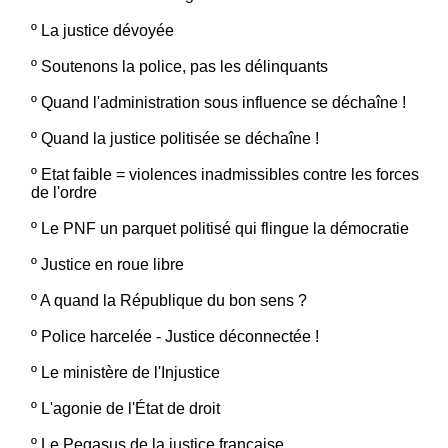
º
La justice dévoyée
º
Soutenons la police, pas les délinquants
º
Quand l'administration sous influence se déchaîne !
º
Quand la justice politisée se déchaîne !
º
Etat faible = violences inadmissibles contre les forces
de l'ordre
º
Le PNF un parquet politisé qui flingue la démocratie
º
Justice en roue libre
º
A quand la République du bon sens ?
º
Police harcelée - Justice déconnectée !
º
Le ministère de l'Injustice
º
L'agonie de l'État de droit
º
Le Pegasus de la justice française