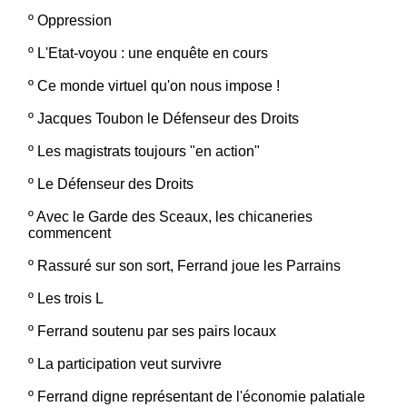
º
Oppression
º
L'Etat-voyou : une enquête en cours
º
Ce monde virtuel qu'on nous impose !
º
Jacques Toubon le Défenseur des Droits
º
Les magistrats toujours "en action"
º
Le Défenseur des Droits
º
Avec le Garde des Sceaux, les chicaneries
commencent
º
Rassuré sur son sort, Ferrand joue les Parrains
º
Les trois L
º
Ferrand soutenu par ses pairs locaux
º
La participation veut survivre
º
Ferrand digne représentant de l'économie palatiale