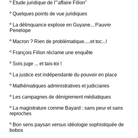
º
Etude juridique de l'"affaire Fillon"
º
Quelques points de vue juridiques
º
La délinquance explose en Guyane... Pauvre
Penelope
º
Macron ? Rien de problématique.....et toc...!
º
François Fillon réclame une enquête
º
Sois juge ... et tais-toi !
º
La justice est indépendante du pouvoir en place
º
Mathématiques administratives et judiciaires
º
Les campagnes de dénigrement médiatiques
º
La magistrature comme Bayard : sans peur et sans
reproches
º
Bon sens paysan versus idéologie sophistiquée de
bobos