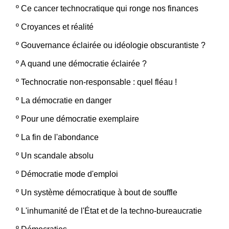
º
Ce cancer technocratique qui ronge nos finances
º
Croyances et réalité
º
Gouvernance éclairée ou idéologie obscurantiste ?
º
A quand une démocratie éclairée ?
º
Technocratie non-responsable : quel fléau !
º
La démocratie en danger
º
Pour une démocratie exemplaire
º
La fin de l'abondance
º
Un scandale absolu
º
Démocratie mode d'emploi
º
Un système démocratique à bout de souffle
º
L'inhumanité de l'État et de la techno-bureaucratie