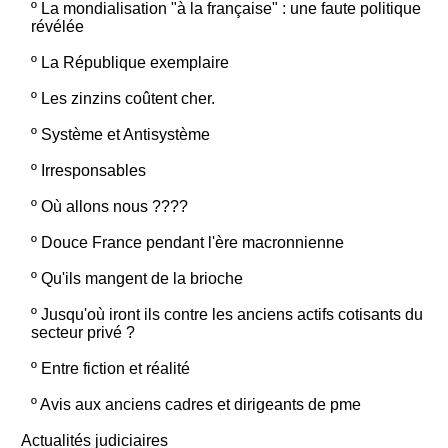
º
La mondialisation "à la française" : une faute politique
révélée
º
La République exemplaire
º
Les zinzins coûtent cher.
º
Système et Antisystème
º
Irresponsables
º
Où allons nous ????
º
Douce France pendant l'ère macronnienne
º
Qu'ils mangent de la brioche
º
Jusqu'où iront ils contre les anciens actifs cotisants du
secteur privé ?
º
Entre fiction et réalité
º
Avis aux anciens cadres et dirigeants de pme
Actualités judiciaires