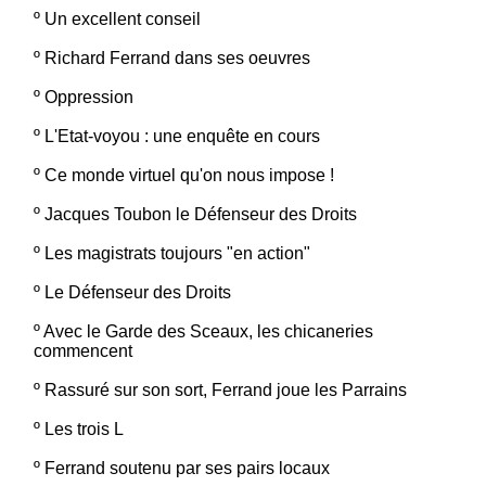
º
Un excellent conseil
º
Richard Ferrand dans ses oeuvres
º
Oppression
º
L'Etat-voyou : une enquête en cours
º
Ce monde virtuel qu'on nous impose !
º
Jacques Toubon le Défenseur des Droits
º
Les magistrats toujours "en action"
º
Le Défenseur des Droits
º
Avec le Garde des Sceaux, les chicaneries
commencent
º
Rassuré sur son sort, Ferrand joue les Parrains
º
Les trois L
º
Ferrand soutenu par ses pairs locaux