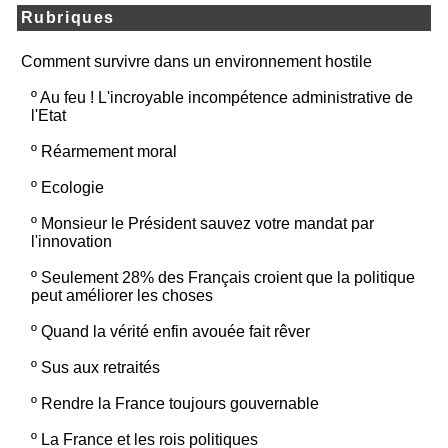
Rubriques
Comment survivre dans un environnement hostile
º
Au feu ! L'incroyable incompétence administrative de
l'Etat
º
Réarmement moral
º
Ecologie
º
Monsieur le Président sauvez votre mandat par
l'innovation
º
Seulement 28% des Français croient que la politique
peut améliorer les choses
º
Quand la vérité enfin avouée fait rêver
º
Sus aux retraités
º
Rendre la France toujours gouvernable
º
La France et les rois politiques