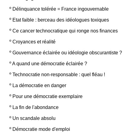
º
Délinquance tolérée = France ingouvernable
º
Etat faible : berceau des idéologues toxiques
º
Ce cancer technocratique qui ronge nos finances
º
Croyances et réalité
º
Gouvernance éclairée ou idéologie obscurantiste ?
º
A quand une démocratie éclairée ?
º
Technocratie non-responsable : quel fléau !
º
La démocratie en danger
º
Pour une démocratie exemplaire
º
La fin de l'abondance
º
Un scandale absolu
º
Démocratie mode d'emploi