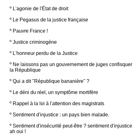
º
L'agonie de l'État de droit
º
Le Pegasus de la justice française
º
Pauvre France !
º
Justice criminogène
º
L'honneur perdu de la Justice
º
Ne laissons pas un gouvernement de juges confisquer
la République
º
Qui a dit "République bananière" ?
º
Le déni du réel, un symptôme mortifère
º
Rappel à la loi à l'attention des magistrats
º
Sentiment d'injustice : un pays bien malade.
º
Sentiment d'insécurité peut-être ? sentiment d'injustice
ah oui !