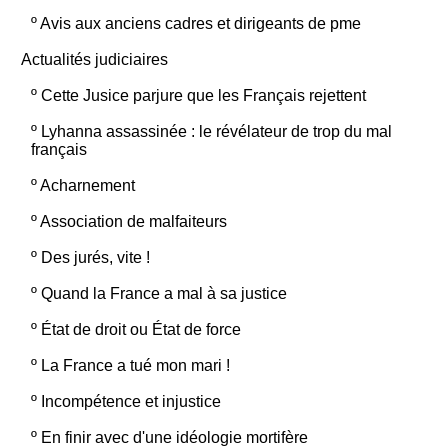
º
Avis aux anciens cadres et dirigeants de pme
Actualités judiciaires
º
Cette Jusice parjure que les Français rejettent
º
Lyhanna assassinée : le révélateur de trop du mal
français
º
Acharnement
º
Association de malfaiteurs
º
Des jurés, vite !
º
Quand la France a mal à sa justice
º
État de droit ou État de force
º
La France a tué mon mari !
º
Incompétence et injustice
º
En finir avec d'une idéologie mortifère