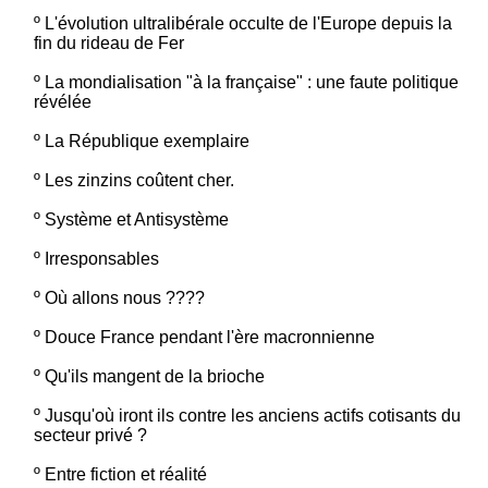
º
L'évolution ultralibérale occulte de l'Europe depuis la
fin du rideau de Fer
º
La mondialisation "à la française" : une faute politique
révélée
º
La République exemplaire
º
Les zinzins coûtent cher.
º
Système et Antisystème
º
Irresponsables
º
Où allons nous ????
º
Douce France pendant l'ère macronnienne
º
Qu'ils mangent de la brioche
º
Jusqu'où iront ils contre les anciens actifs cotisants du
secteur privé ?
º
Entre fiction et réalité