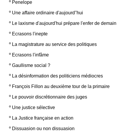
º
Penelope
º
Une affaire ordinaire d'aujourd''hui
º
Le laxisme d'aujourd'hui prépare l'enfer de demain
º
Ecrasons l'inepte
º
La magistrature au service des politiques
º
Ecrasons l'infâme
º
Gaullisme social ?
º
La désinformation des politiciens médiocres
º
François Fillon au deuxième tour de la primaire
º
Le pouvoir discrétionnaire des juges
º
Une justice sélective
º
La Justice française en action
º
Dissuasion ou non dissuasion