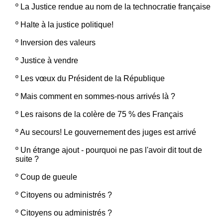
º
La Justice rendue au nom de la technocratie française
º
Halte à la justice politique!
º
Inversion des valeurs
º
Justice à vendre
º
Les vœux du Président de la République
º
Mais comment en sommes-nous arrivés là ?
º
Les raisons de la colère de 75 % des Français
º
Au secours! Le gouvernement des juges est arrivé
º
Un étrange ajout - pourquoi ne pas l'avoir dit tout de
suite ?
º
Coup de gueule
º
Citoyens ou administrés ?
º
Citoyens ou administrés ?