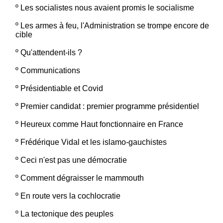
º
Les socialistes nous avaient promis le socialisme
º
Les armes à feu, l'Administration se trompe encore de
cible
º
Qu'attendent-ils ?
º
Communications
º
Présidentiable et Covid
º
Premier candidat : premier programme présidentiel
º
Heureux comme Haut fonctionnaire en France
º
Frédérique Vidal et les islamo-gauchistes
º
Ceci n'est pas une démocratie
º
Comment dégraisser le mammouth
º
En route vers la cochlocratie
º
La tectonique des peuples