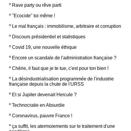
º
Rave party ou rêve parti
º
"Ecocide" toi même !
º
Le mal français : immobilisme, arbitraire et corruption
º
Discours présidentiel et statistiques
º
Covid 19, une nouvelle éthique
º
Encore un scandale de l'administration française ?
º
Chérie, il faut que je te tue, c'est pour ton bien !
º
La désindustrialisation programmée de l'industrie
française depuis la chute de l'URSS
º
Et si Jupiter devenait Hercule ?
º
Technocratie en Absurdie
º
Coronavirus, pauvre France !
º
ça suffit, les atermoiements sur le traitement d'une