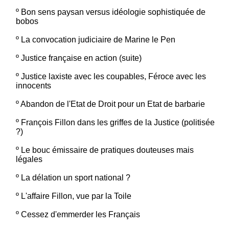
º
Bon sens paysan versus idéologie sophistiquée de
bobos
º
La convocation judiciaire de Marine le Pen
º
Justice française en action (suite)
º
Justice laxiste avec les coupables, Féroce avec les
innocents
º
Abandon de l'Etat de Droit pour un Etat de barbarie
º
François Fillon dans les griffes de la Justice (politisée
?)
º
Le bouc émissaire de pratiques douteuses mais
légales
º
La délation un sport national ?
º
L'affaire Fillon, vue par la Toile
º
Cessez d'emmerder les Français