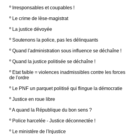
º
Irresponsables et coupables !
º
Le crime de lèse-magistrat
º
La justice dévoyée
º
Soutenons la police, pas les délinquants
º
Quand l'administration sous influence se déchaîne !
º
Quand la justice politisée se déchaîne !
º
Etat faible = violences inadmissibles contre les forces
de l'ordre
º
Le PNF un parquet politisé qui flingue la démocratie
º
Justice en roue libre
º
A quand la République du bon sens ?
º
Police harcelée - Justice déconnectée !
º
Le ministère de l'Injustice