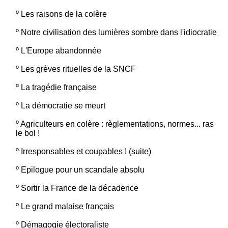
º
Les raisons de la colère
º
Notre civilisation des lumières sombre dans l'idiocratie
º
L'Europe abandonnée
º
Les grèves rituelles de la SNCF
º
La tragédie française
º
La démocratie se meurt
º
Agriculteurs en colère : règlementations, normes... ras
le bol !
º
Irresponsables et coupables ! (suite)
º
Epilogue pour un scandale absolu
º
Sortir la France de la décadence
º
Le grand malaise français
º
Démagogie électoraliste