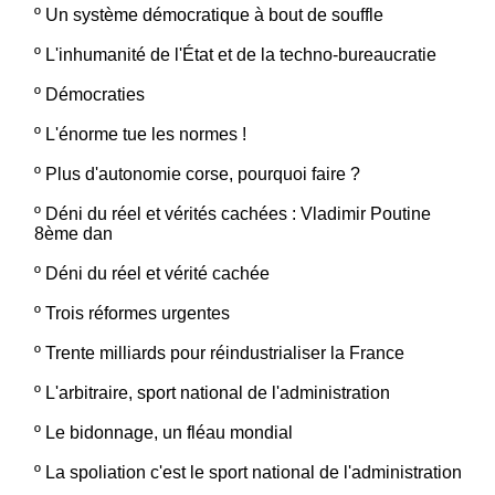
º
Un système démocratique à bout de souffle
º
L'inhumanité de l'État et de la techno-bureaucratie
º
Démocraties
º
L'énorme tue les normes !
º
Plus d'autonomie corse, pourquoi faire ?
º
Déni du réel et vérités cachées : Vladimir Poutine
8ème dan
º
Déni du réel et vérité cachée
º
Trois réformes urgentes
º
Trente milliards pour réindustrialiser la France
º
L'arbitraire, sport national de l'administration
º
Le bidonnage, un fléau mondial
º
La spoliation c'est le sport national de l'administration