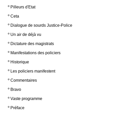
º
Pilleurs d'Etat
º
Ceta
º
Dialogue de sourds Justice-Police
º
Un air de déjà vu
º
Dictature des magistrats
º
Manifestations des policiers
º
Historique
º
Les policiers manifestent
º
Commentaires
º
Bravo
º
Vaste programme
º
Préface