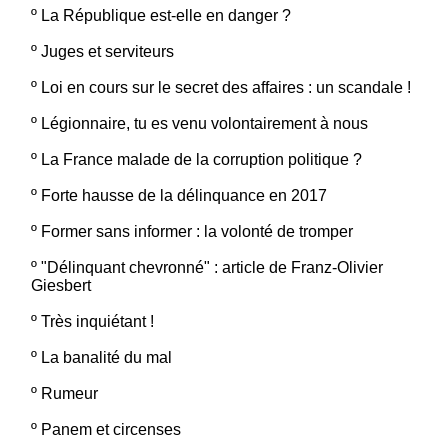
º
La République est-elle en danger ?
º
Juges et serviteurs
º
Loi en cours sur le secret des affaires : un scandale !
º
Légionnaire, tu es venu volontairement à nous
º
La France malade de la corruption politique ?
º
Forte hausse de la délinquance en 2017
º
Former sans informer : la volonté de tromper
º
"Délinquant chevronné" : article de Franz-Olivier
Giesbert
º
Très inquiétant !
º
La banalité du mal
º
Rumeur
º
Panem et circenses