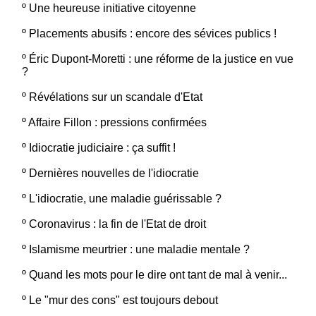
º
Une heureuse initiative citoyenne
º
Placements abusifs : encore des sévices publics !
º
Éric Dupont-Moretti : une réforme de la justice en vue
?
º
Révélations sur un scandale d'Etat
º
Affaire Fillon : pressions confirmées
º
Idiocratie judiciaire : ça suffit !
º
Dernières nouvelles de l'idiocratie
º
L'idiocratie, une maladie guérissable ?
º
Coronavirus : la fin de l'Etat de droit
º
Islamisme meurtrier : une maladie mentale ?
º
Quand les mots pour le dire ont tant de mal à venir...
º
Le "mur des cons" est toujours debout