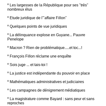
º
Les largesses de la République pour ses "très"
nombreux élus
º
Etude juridique de l'"affaire Fillon"
º
Quelques points de vue juridiques
º
La délinquance explose en Guyane... Pauvre
Penelope
º
Macron ? Rien de problématique.....et toc...!
º
François Fillon réclame une enquête
º
Sois juge ... et tais-toi !
º
La justice est indépendante du pouvoir en place
º
Mathématiques administratives et judiciaires
º
Les campagnes de dénigrement médiatiques
º
La magistrature comme Bayard : sans peur et sans
reproches