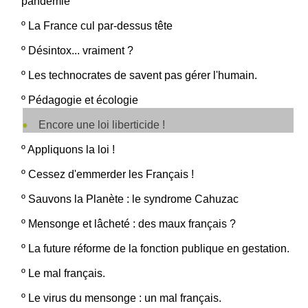
pandémie
º
La France cul par-dessus tête
º
Désintox... vraiment ?
º
Les technocrates de savent pas gérer l'humain.
º
Pédagogie et écologie
Encore une loi liberticide !
º
Appliquons la loi !
º
Cessez d'emmerder les Français !
º
Sauvons la Planète : le syndrome Cahuzac
º
Mensonge et lâcheté : des maux français ?
º
La future réforme de la fonction publique en gestation.
º
Le mal français.
º
Le virus du mensonge : un mal français.