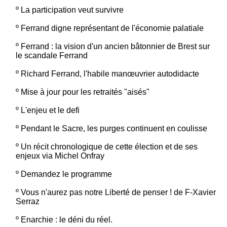
º
La participation veut survivre
º
Ferrand digne représentant de l'économie palatiale
º
Ferrand : la vision d'un ancien bâtonnier de Brest sur
le scandale Ferrand
º
Richard Ferrand, l'habile manœuvrier autodidacte
º
Mise à jour pour les retraités "aisés"
º
L'enjeu et le defi
º
Pendant le Sacre, les purges continuent en coulisse
º
Un récit chronologique de cette élection et de ses
enjeux via Michel Onfray
º
Demandez le programme
º
Vous n'aurez pas notre Liberté de penser ! de F-Xavier
Serraz
º
Enarchie : le déni du réel.