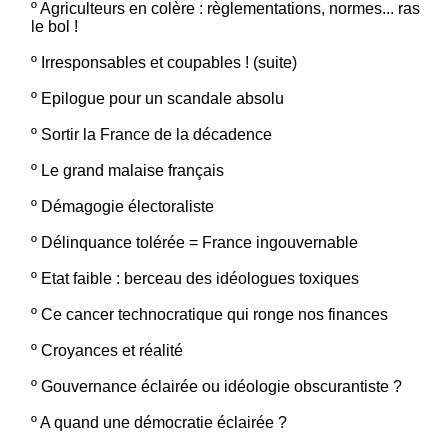
º
Agriculteurs en colère : règlementations, normes... ras
le bol !
º
Irresponsables et coupables ! (suite)
º
Epilogue pour un scandale absolu
º
Sortir la France de la décadence
º
Le grand malaise français
º
Démagogie électoraliste
º
Délinquance tolérée = France ingouvernable
º
Etat faible : berceau des idéologues toxiques
º
Ce cancer technocratique qui ronge nos finances
º
Croyances et réalité
º
Gouvernance éclairée ou idéologie obscurantiste ?
º
A quand une démocratie éclairée ?