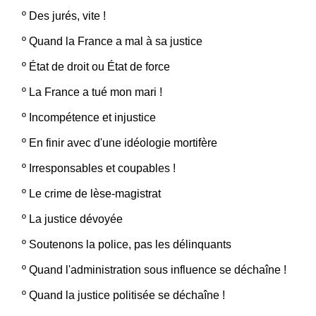
º
Des jurés, vite !
º
Quand la France a mal à sa justice
º
État de droit ou État de force
º
La France a tué mon mari !
º
Incompétence et injustice
º
En finir avec d'une idéologie mortifère
º
Irresponsables et coupables !
º
Le crime de lèse-magistrat
º
La justice dévoyée
º
Soutenons la police, pas les délinquants
º
Quand l'administration sous influence se déchaîne !
º
Quand la justice politisée se déchaîne !