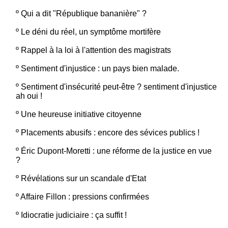
º
Qui a dit "République bananière" ?
º
Le déni du réel, un symptôme mortifère
º
Rappel à la loi à l'attention des magistrats
º
Sentiment d'injustice : un pays bien malade.
º
Sentiment d'insécurité peut-être ? sentiment d'injustice
ah oui !
º
Une heureuse initiative citoyenne
º
Placements abusifs : encore des sévices publics !
º
Éric Dupont-Moretti : une réforme de la justice en vue
?
º
Révélations sur un scandale d'Etat
º
Affaire Fillon : pressions confirmées
º
Idiocratie judiciaire : ça suffit !