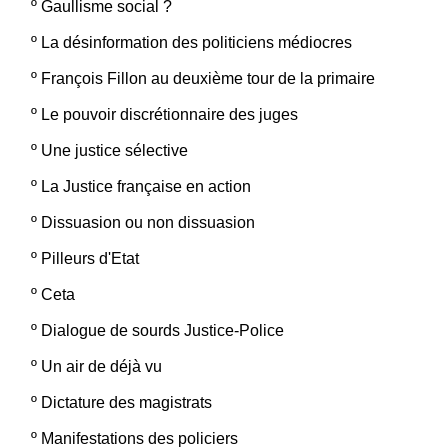
º
Gaullisme social ?
º
La désinformation des politiciens médiocres
º
François Fillon au deuxième tour de la primaire
º
Le pouvoir discrétionnaire des juges
º
Une justice sélective
º
La Justice française en action
º
Dissuasion ou non dissuasion
º
Pilleurs d'Etat
º
Ceta
º
Dialogue de sourds Justice-Police
º
Un air de déjà vu
º
Dictature des magistrats
º
Manifestations des policiers