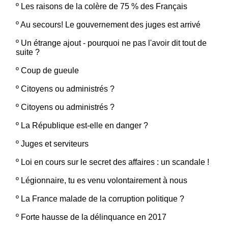
º
Les raisons de la colère de 75 % des Français
º
Au secours! Le gouvernement des juges est arrivé
º
Un étrange ajout - pourquoi ne pas l'avoir dit tout de
suite ?
º
Coup de gueule
º
Citoyens ou administrés ?
º
Citoyens ou administrés ?
º
La République est-elle en danger ?
º
Juges et serviteurs
º
Loi en cours sur le secret des affaires : un scandale !
º
Légionnaire, tu es venu volontairement à nous
º
La France malade de la corruption politique ?
º
Forte hausse de la délinquance en 2017