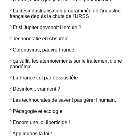
º
La désindustrialisation programmée de l'industrie
française depuis la chute de l'URSS
º
Et si Jupiter devenait Hercule ?
º
Technocratie en Absurdie
º
Coronavirus, pauvre France !
º
ça suffit, les atermoiements sur le traitement d'une
pandémie
º
La France cul par-dessus tête
º
Désintox... vraiment ?
º
Les technocrates de savent pas gérer l'humain.
º
Pédagogie et écologie
º
Encore une loi liberticide !
º
Appliquons la loi !