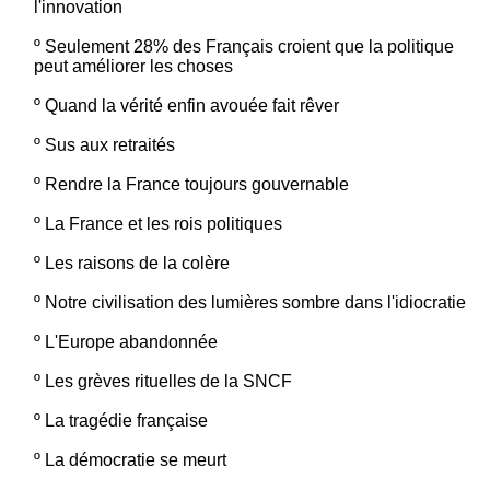
l'innovation
º
Seulement 28% des Français croient que la politique
peut améliorer les choses
º
Quand la vérité enfin avouée fait rêver
º
Sus aux retraités
º
Rendre la France toujours gouvernable
º
La France et les rois politiques
º
Les raisons de la colère
º
Notre civilisation des lumières sombre dans l'idiocratie
º
L'Europe abandonnée
º
Les grèves rituelles de la SNCF
º
La tragédie française
º
La démocratie se meurt