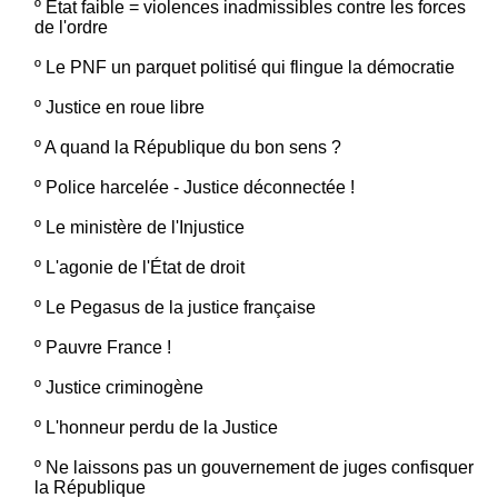
º
Etat faible = violences inadmissibles contre les forces
de l'ordre
º
Le PNF un parquet politisé qui flingue la démocratie
º
Justice en roue libre
º
A quand la République du bon sens ?
º
Police harcelée - Justice déconnectée !
º
Le ministère de l'Injustice
º
L'agonie de l'État de droit
º
Le Pegasus de la justice française
º
Pauvre France !
º
Justice criminogène
º
L'honneur perdu de la Justice
º
Ne laissons pas un gouvernement de juges confisquer
la République