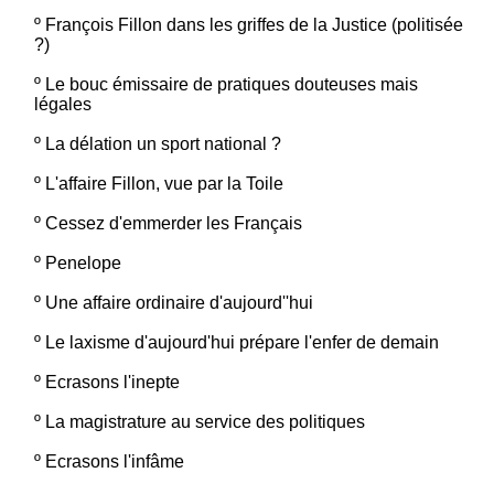
º
François Fillon dans les griffes de la Justice (politisée
?)
º
Le bouc émissaire de pratiques douteuses mais
légales
º
La délation un sport national ?
º
L'affaire Fillon, vue par la Toile
º
Cessez d'emmerder les Français
º
Penelope
º
Une affaire ordinaire d'aujourd''hui
º
Le laxisme d'aujourd'hui prépare l'enfer de demain
º
Ecrasons l'inepte
º
La magistrature au service des politiques
º
Ecrasons l'infâme