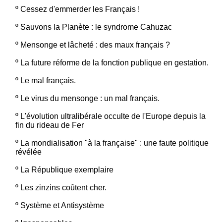
º
Cessez d'emmerder les Français !
º
Sauvons la Planète : le syndrome Cahuzac
º
Mensonge et lâcheté : des maux français ?
º
La future réforme de la fonction publique en gestation.
º
Le mal français.
º
Le virus du mensonge : un mal français.
º
L'évolution ultralibérale occulte de l'Europe depuis la
fin du rideau de Fer
º
La mondialisation "à la française" : une faute politique
révélée
º
La République exemplaire
º
Les zinzins coûtent cher.
º
Système et Antisystème