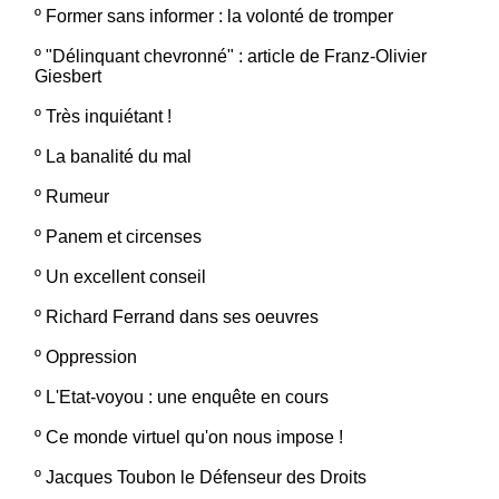
º
Former sans informer : la volonté de tromper
º
"Délinquant chevronné" : article de Franz-Olivier
Giesbert
º
Très inquiétant !
º
La banalité du mal
º
Rumeur
º
Panem et circenses
º
Un excellent conseil
º
Richard Ferrand dans ses oeuvres
º
Oppression
º
L'Etat-voyou : une enquête en cours
º
Ce monde virtuel qu'on nous impose !
º
Jacques Toubon le Défenseur des Droits