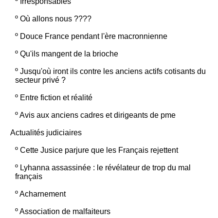
º
Irresponsables
º
Où allons nous ????
º
Douce France pendant l'ère macronnienne
º
Qu'ils mangent de la brioche
º
Jusqu'où iront ils contre les anciens actifs cotisants du
secteur privé ?
º
Entre fiction et réalité
º
Avis aux anciens cadres et dirigeants de pme
Actualités judiciaires
º
Cette Jusice parjure que les Français rejettent
º
Lyhanna assassinée : le révélateur de trop du mal
français
º
Acharnement
º
Association de malfaiteurs