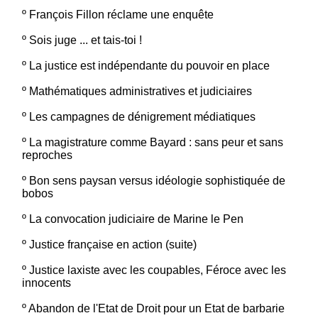
º
François Fillon réclame une enquête
º
Sois juge ... et tais-toi !
º
La justice est indépendante du pouvoir en place
º
Mathématiques administratives et judiciaires
º
Les campagnes de dénigrement médiatiques
º
La magistrature comme Bayard : sans peur et sans
reproches
º
Bon sens paysan versus idéologie sophistiquée de
bobos
º
La convocation judiciaire de Marine le Pen
º
Justice française en action (suite)
º
Justice laxiste avec les coupables, Féroce avec les
innocents
º
Abandon de l'Etat de Droit pour un Etat de barbarie