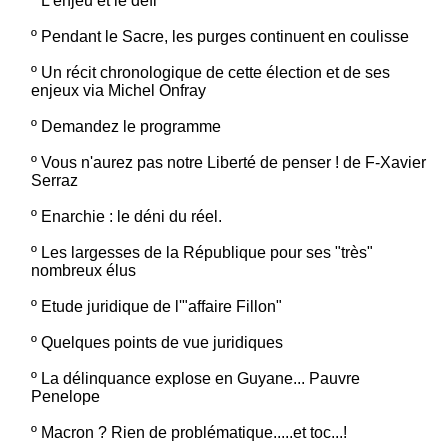
º
L'enjeu et le defi
º
Pendant le Sacre, les purges continuent en coulisse
º
Un récit chronologique de cette élection et de ses
enjeux via Michel Onfray
º
Demandez le programme
º
Vous n'aurez pas notre Liberté de penser ! de F-Xavier
Serraz
º
Enarchie : le déni du réel.
º
Les largesses de la République pour ses "très"
nombreux élus
º
Etude juridique de l'"affaire Fillon"
º
Quelques points de vue juridiques
º
La délinquance explose en Guyane... Pauvre
Penelope
º
Macron ? Rien de problématique.....et toc...!