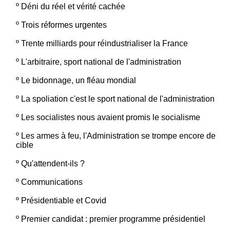
º
Déni du réel et vérité cachée
º
Trois réformes urgentes
º
Trente milliards pour réindustrialiser la France
º
L'arbitraire, sport national de l'administration
º
Le bidonnage, un fléau mondial
º
La spoliation c'est le sport national de l'administration
º
Les socialistes nous avaient promis le socialisme
º
Les armes à feu, l'Administration se trompe encore de
cible
º
Qu'attendent-ils ?
º
Communications
º
Présidentiable et Covid
º
Premier candidat : premier programme présidentiel