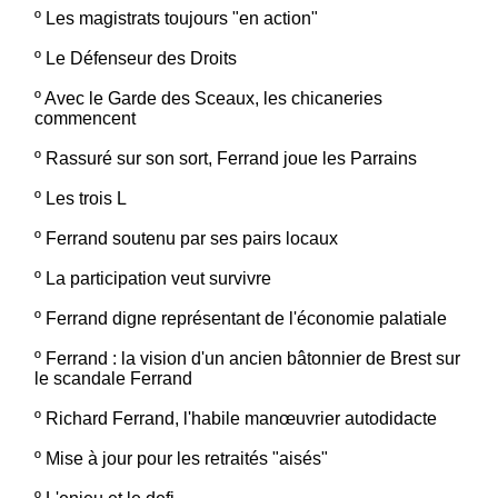
º
Les magistrats toujours "en action"
º
Le Défenseur des Droits
º
Avec le Garde des Sceaux, les chicaneries
commencent
º
Rassuré sur son sort, Ferrand joue les Parrains
º
Les trois L
º
Ferrand soutenu par ses pairs locaux
º
La participation veut survivre
º
Ferrand digne représentant de l'économie palatiale
º
Ferrand : la vision d'un ancien bâtonnier de Brest sur
le scandale Ferrand
º
Richard Ferrand, l'habile manœuvrier autodidacte
º
Mise à jour pour les retraités "aisés"