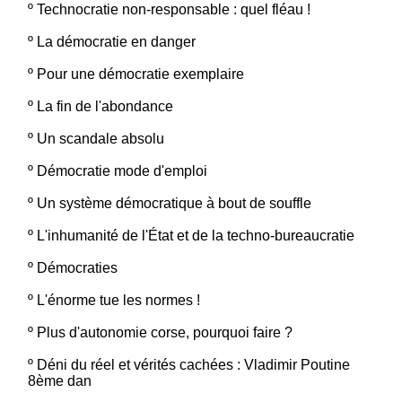
º
Technocratie non-responsable : quel fléau !
º
La démocratie en danger
º
Pour une démocratie exemplaire
º
La fin de l'abondance
º
Un scandale absolu
º
Démocratie mode d'emploi
º
Un système démocratique à bout de souffle
º
L'inhumanité de l'État et de la techno-bureaucratie
º
Démocraties
º
L'énorme tue les normes !
º
Plus d'autonomie corse, pourquoi faire ?
º
Déni du réel et vérités cachées : Vladimir Poutine
8ème dan