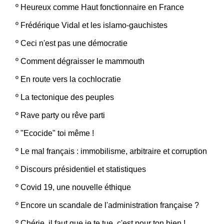
º
Heureux comme Haut fonctionnaire en France
º
Frédérique Vidal et les islamo-gauchistes
º
Ceci n'est pas une démocratie
º
Comment dégraisser le mammouth
º
En route vers la cochlocratie
º
La tectonique des peuples
º
Rave party ou rêve parti
º
"Ecocide" toi même !
º
Le mal français : immobilisme, arbitraire et corruption
º
Discours présidentiel et statistiques
º
Covid 19, une nouvelle éthique
º
Encore un scandale de l'administration française ?
º
Chérie, il faut que je te tue, c'est pour ton bien !