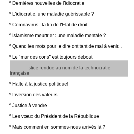
º
Dernières nouvelles de l'idiocratie
º
L'idiocratie, une maladie guérissable ?
º
Coronavirus : la fin de l'Etat de droit
º
Islamisme meurtrier : une maladie mentale ?
º
Quand les mots pour le dire ont tant de mal à venir...
º
Le "mur des cons" est toujours debout
La Justice rendue au nom de la technocratie
française
º
Halte à la justice politique!
º
Inversion des valeurs
º
Justice à vendre
º
Les vœux du Président de la République
º
Mais comment en sommes-nous arrivés là ?