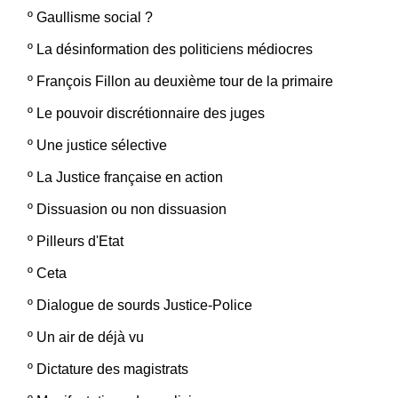
º
Gaullisme social ?
º
La désinformation des politiciens médiocres
º
François Fillon au deuxième tour de la primaire
º
Le pouvoir discrétionnaire des juges
º
Une justice sélective
º
La Justice française en action
º
Dissuasion ou non dissuasion
º
Pilleurs d'Etat
º
Ceta
º
Dialogue de sourds Justice-Police
º
Un air de déjà vu
º
Dictature des magistrats