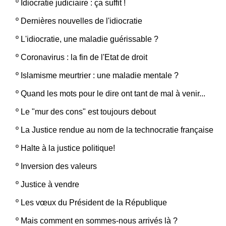
º
Idiocratie judiciaire : ça suffit !
º
Dernières nouvelles de l'idiocratie
º
L'idiocratie, une maladie guérissable ?
º
Coronavirus : la fin de l'Etat de droit
º
Islamisme meurtrier : une maladie mentale ?
º
Quand les mots pour le dire ont tant de mal à venir...
º
Le "mur des cons" est toujours debout
º
La Justice rendue au nom de la technocratie française
º
Halte à la justice politique!
º
Inversion des valeurs
º
Justice à vendre
º
Les vœux du Président de la République
º
Mais comment en sommes-nous arrivés là ?