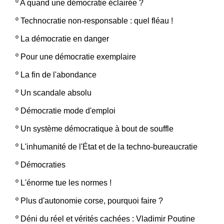
º
A quand une démocratie éclairée ?
º
Technocratie non-responsable : quel fléau !
º
La démocratie en danger
º
Pour une démocratie exemplaire
º
La fin de l'abondance
º
Un scandale absolu
º
Démocratie mode d'emploi
º
Un système démocratique à bout de souffle
º
L'inhumanité de l'État et de la techno-bureaucratie
º
Démocraties
º
L'énorme tue les normes !
º
Plus d'autonomie corse, pourquoi faire ?
º
Déni du réel et vérités cachées : Vladimir Poutine