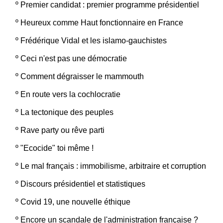
º
Premier candidat : premier programme présidentiel
º
Heureux comme Haut fonctionnaire en France
º
Frédérique Vidal et les islamo-gauchistes
º
Ceci n'est pas une démocratie
º
Comment dégraisser le mammouth
º
En route vers la cochlocratie
º
La tectonique des peuples
º
Rave party ou rêve parti
º
"Ecocide" toi même !
º
Le mal français : immobilisme, arbitraire et corruption
º
Discours présidentiel et statistiques
º
Covid 19, une nouvelle éthique
º
Encore un scandale de l'administration française ?