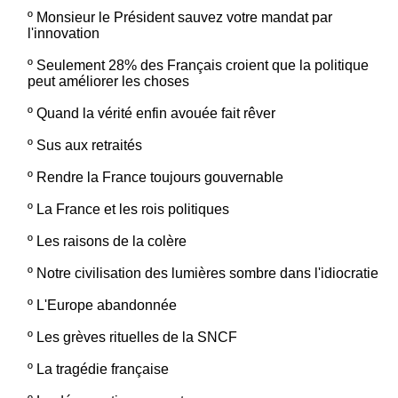
º
Monsieur le Président sauvez votre mandat par
l'innovation
º
Seulement 28% des Français croient que la politique
peut améliorer les choses
º
Quand la vérité enfin avouée fait rêver
º
Sus aux retraités
º
Rendre la France toujours gouvernable
º
La France et les rois politiques
º
Les raisons de la colère
º
Notre civilisation des lumières sombre dans l'idiocratie
º
L'Europe abandonnée
º
Les grèves rituelles de la SNCF
º
La tragédie française