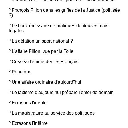
º
François Fillon dans les griffes de la Justice (politisée
?)
º
Le bouc émissaire de pratiques douteuses mais
légales
º
La délation un sport national ?
º
L'affaire Fillon, vue par la Toile
º
Cessez d'emmerder les Français
º
Penelope
º
Une affaire ordinaire d'aujourd''hui
º
Le laxisme d'aujourd'hui prépare l'enfer de demain
º
Ecrasons l'inepte
º
La magistrature au service des politiques
º
Ecrasons l'infâme