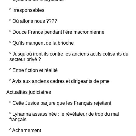
º
Irresponsables
º
Où allons nous ????
º
Douce France pendant l'ère macronnienne
º
Qu'ils mangent de la brioche
º
Jusqu'où iront ils contre les anciens actifs cotisants du
secteur privé ?
º
Entre fiction et réalité
º
Avis aux anciens cadres et dirigeants de pme
Actualités judiciaires
º
Cette Jusice parjure que les Français rejettent
º
Lyhanna assassinée : le révélateur de trop du mal
français
º
Acharnement