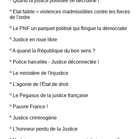
º
Quand la justice politisée se déchaîne !
º
Etat faible = violences inadmissibles contre les forces
de l'ordre
º
Le PNF un parquet politisé qui flingue la démocratie
º
Justice en roue libre
º
A quand la République du bon sens ?
º
Police harcelée - Justice déconnectée !
º
Le ministère de l'Injustice
º
L'agonie de l'État de droit
º
Le Pegasus de la justice française
º
Pauvre France !
º
Justice criminogène
º
L'honneur perdu de la Justice