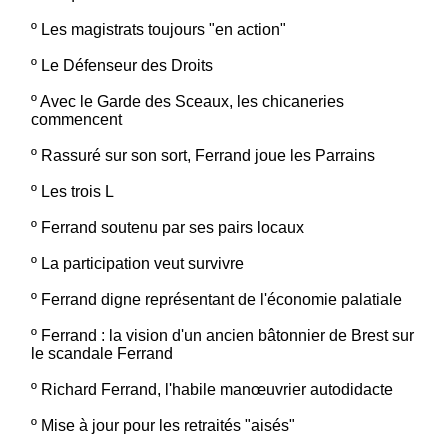
º
Les magistrats toujours "en action"
º
Le Défenseur des Droits
º
Avec le Garde des Sceaux, les chicaneries
commencent
º
Rassuré sur son sort, Ferrand joue les Parrains
º
Les trois L
º
Ferrand soutenu par ses pairs locaux
º
La participation veut survivre
º
Ferrand digne représentant de l'économie palatiale
º
Ferrand : la vision d'un ancien bâtonnier de Brest sur
le scandale Ferrand
º
Richard Ferrand, l'habile manœuvrier autodidacte
º
Mise à jour pour les retraités "aisés"