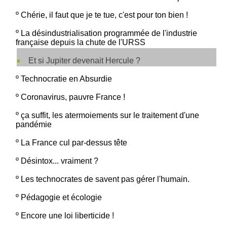
º
Chérie, il faut que je te tue, c'est pour ton bien !
º
La désindustrialisation programmée de l'industrie
française depuis la chute de l'URSS
Et si Jupiter devenait Hercule ?
º
Technocratie en Absurdie
º
Coronavirus, pauvre France !
º
ça suffit, les atermoiements sur le traitement d'une
pandémie
º
La France cul par-dessus tête
º
Désintox... vraiment ?
º
Les technocrates de savent pas gérer l'humain.
º
Pédagogie et écologie
º
Encore une loi liberticide !