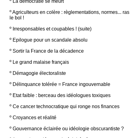
º
La démocratie se meurt
º
Agriculteurs en colère : règlementations, normes... ras
le bol !
º
Irresponsables et coupables ! (suite)
º
Epilogue pour un scandale absolu
º
Sortir la France de la décadence
º
Le grand malaise français
º
Démagogie électoraliste
º
Délinquance tolérée = France ingouvernable
º
Etat faible : berceau des idéologues toxiques
º
Ce cancer technocratique qui ronge nos finances
º
Croyances et réalité
º
Gouvernance éclairée ou idéologie obscurantiste ?