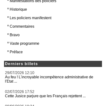
º
Manifestations des policiers
º
Historique
º
Les policiers manifestent
º
Commentaires
º
Bravo
º
Vaste programme
º
Préface
Derniers billets
29/07/2026 12:10
Au feu ! L'incroyable incompétence administrative de
l'Etat ...
02/07/2026 17:52
Cette Jusice parjure que les Français rejettent ...