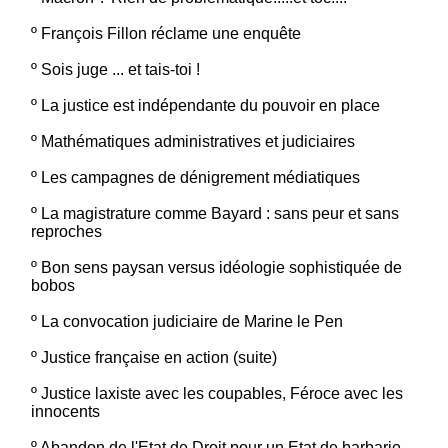
º
François Fillon réclame une enquête
º
Sois juge ... et tais-toi !
º
La justice est indépendante du pouvoir en place
º
Mathématiques administratives et judiciaires
º
Les campagnes de dénigrement médiatiques
º
La magistrature comme Bayard : sans peur et sans
reproches
º
Bon sens paysan versus idéologie sophistiquée de
bobos
º
La convocation judiciaire de Marine le Pen
º
Justice française en action (suite)
º
Justice laxiste avec les coupables, Féroce avec les
innocents
º
Abandon de l'Etat de Droit pour un Etat de barbarie