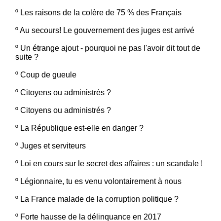
º
Les raisons de la colère de 75 % des Français
º
Au secours! Le gouvernement des juges est arrivé
º
Un étrange ajout - pourquoi ne pas l'avoir dit tout de
suite ?
º
Coup de gueule
º
Citoyens ou administrés ?
º
Citoyens ou administrés ?
º
La République est-elle en danger ?
º
Juges et serviteurs
º
Loi en cours sur le secret des affaires : un scandale !
º
Légionnaire, tu es venu volontairement à nous
º
La France malade de la corruption politique ?
º
Forte hausse de la délinquance en 2017