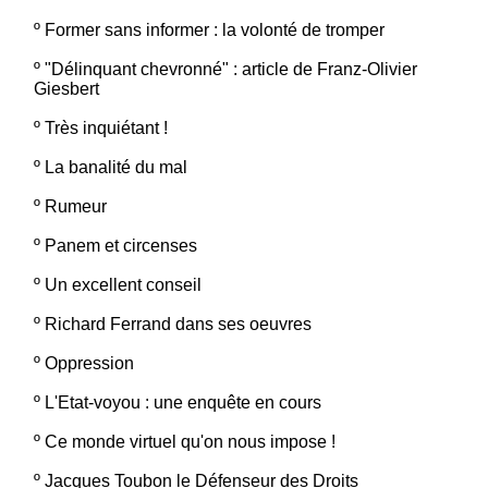
º
Former sans informer : la volonté de tromper
º
"Délinquant chevronné" : article de Franz-Olivier
Giesbert
º
Très inquiétant !
º
La banalité du mal
º
Rumeur
º
Panem et circenses
º
Un excellent conseil
º
Richard Ferrand dans ses oeuvres
º
Oppression
º
L'Etat-voyou : une enquête en cours
º
Ce monde virtuel qu'on nous impose !
º
Jacques Toubon le Défenseur des Droits