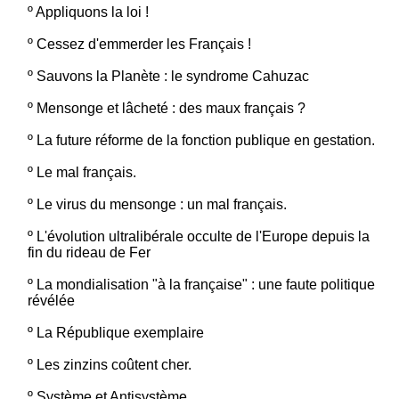
º
Appliquons la loi !
º
Cessez d'emmerder les Français !
º
Sauvons la Planète : le syndrome Cahuzac
º
Mensonge et lâcheté : des maux français ?
º
La future réforme de la fonction publique en gestation.
º
Le mal français.
º
Le virus du mensonge : un mal français.
º
L'évolution ultralibérale occulte de l'Europe depuis la
fin du rideau de Fer
º
La mondialisation "à la française" : une faute politique
révélée
º
La République exemplaire
º
Les zinzins coûtent cher.
º
Système et Antisystème