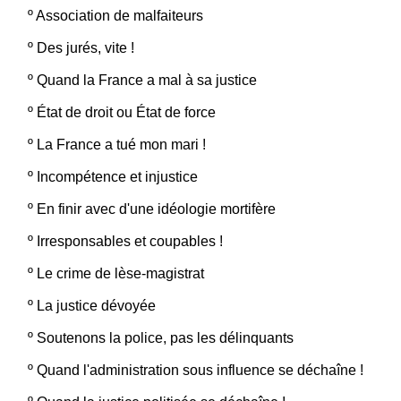
º
Association de malfaiteurs
º
Des jurés, vite !
º
Quand la France a mal à sa justice
º
État de droit ou État de force
º
La France a tué mon mari !
º
Incompétence et injustice
º
En finir avec d'une idéologie mortifère
º
Irresponsables et coupables !
º
Le crime de lèse-magistrat
º
La justice dévoyée
º
Soutenons la police, pas les délinquants
º
Quand l'administration sous influence se déchaîne !