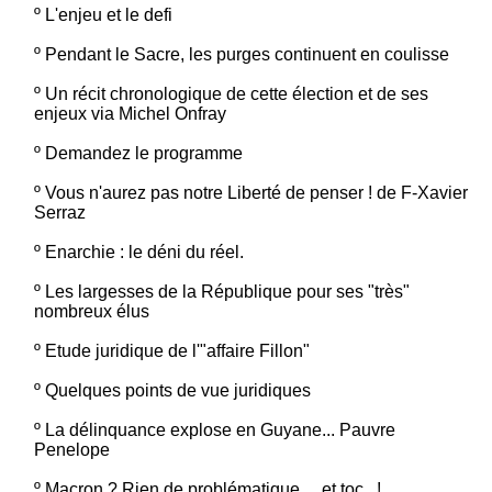
º
L'enjeu et le defi
º
Pendant le Sacre, les purges continuent en coulisse
º
Un récit chronologique de cette élection et de ses
enjeux via Michel Onfray
º
Demandez le programme
º
Vous n'aurez pas notre Liberté de penser ! de F-Xavier
Serraz
º
Enarchie : le déni du réel.
º
Les largesses de la République pour ses "très"
nombreux élus
º
Etude juridique de l'"affaire Fillon"
º
Quelques points de vue juridiques
º
La délinquance explose en Guyane... Pauvre
Penelope
º
Macron ? Rien de problématique.....et toc...!