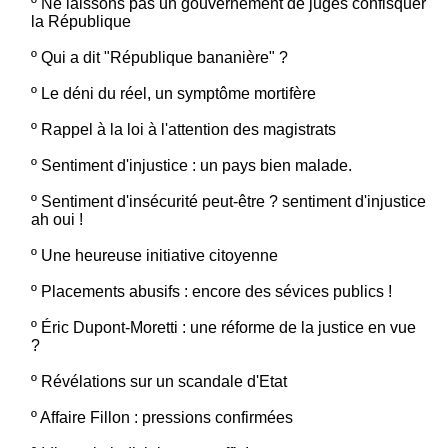
º
Ne laissons pas un gouvernement de juges confisquer
la République
º
Qui a dit "République bananière" ?
º
Le déni du réel, un symptôme mortifère
º
Rappel à la loi à l'attention des magistrats
º
Sentiment d'injustice : un pays bien malade.
º
Sentiment d'insécurité peut-être ? sentiment d'injustice
ah oui !
º
Une heureuse initiative citoyenne
º
Placements abusifs : encore des sévices publics !
º
Éric Dupont-Moretti : une réforme de la justice en vue
?
º
Révélations sur un scandale d'Etat
º
Affaire Fillon : pressions confirmées