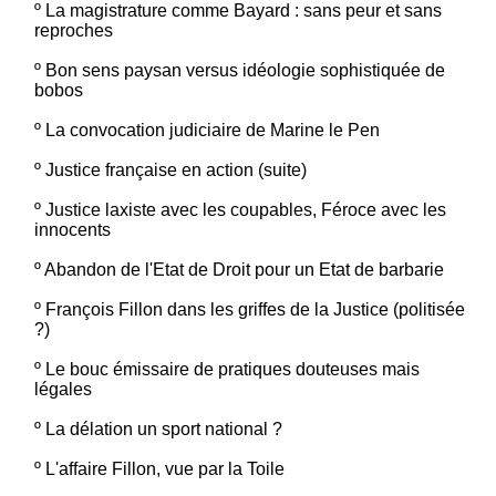
º
La magistrature comme Bayard : sans peur et sans
reproches
º
Bon sens paysan versus idéologie sophistiquée de
bobos
º
La convocation judiciaire de Marine le Pen
º
Justice française en action (suite)
º
Justice laxiste avec les coupables, Féroce avec les
innocents
º
Abandon de l'Etat de Droit pour un Etat de barbarie
º
François Fillon dans les griffes de la Justice (politisée
?)
º
Le bouc émissaire de pratiques douteuses mais
légales
º
La délation un sport national ?
º
L'affaire Fillon, vue par la Toile