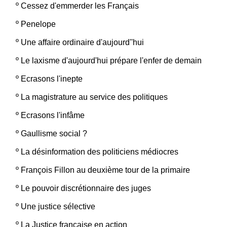
º
Cessez d'emmerder les Français
º
Penelope
º
Une affaire ordinaire d'aujourd''hui
º
Le laxisme d'aujourd'hui prépare l'enfer de demain
º
Ecrasons l'inepte
º
La magistrature au service des politiques
º
Ecrasons l'infâme
º
Gaullisme social ?
º
La désinformation des politiciens médiocres
º
François Fillon au deuxième tour de la primaire
º
Le pouvoir discrétionnaire des juges
º
Une justice sélective
º
La Justice française en action