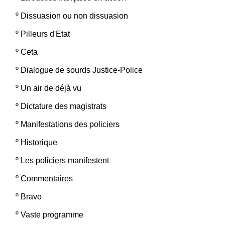
º
Dissuasion ou non dissuasion
º
Pilleurs d'Etat
º
Ceta
º
Dialogue de sourds Justice-Police
º
Un air de déjà vu
º
Dictature des magistrats
º
Manifestations des policiers
º
Historique
º
Les policiers manifestent
º
Commentaires
º
Bravo
º
Vaste programme