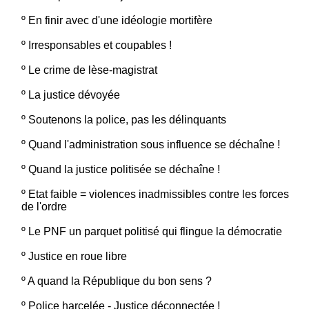
º
En finir avec d'une idéologie mortifère
º
Irresponsables et coupables !
º
Le crime de lèse-magistrat
º
La justice dévoyée
º
Soutenons la police, pas les délinquants
º
Quand l'administration sous influence se déchaîne !
º
Quand la justice politisée se déchaîne !
º
Etat faible = violences inadmissibles contre les forces
de l'ordre
º
Le PNF un parquet politisé qui flingue la démocratie
º
Justice en roue libre
º
A quand la République du bon sens ?
º
Police harcelée - Justice déconnectée !