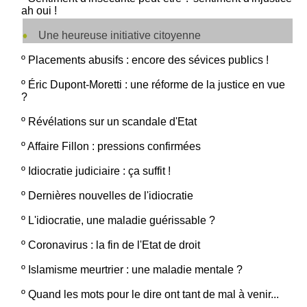
ah oui !
Une heureuse initiative citoyenne
º
Placements abusifs : encore des sévices publics !
º
Éric Dupont-Moretti : une réforme de la justice en vue
?
º
Révélations sur un scandale d'Etat
º
Affaire Fillon : pressions confirmées
º
Idiocratie judiciaire : ça suffit !
º
Dernières nouvelles de l'idiocratie
º
L'idiocratie, une maladie guérissable ?
º
Coronavirus : la fin de l'Etat de droit
º
Islamisme meurtrier : une maladie mentale ?
º
Quand les mots pour le dire ont tant de mal à venir...