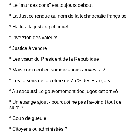
º
Le "mur des cons" est toujours debout
º
La Justice rendue au nom de la technocratie française
º
Halte à la justice politique!
º
Inversion des valeurs
º
Justice à vendre
º
Les vœux du Président de la République
º
Mais comment en sommes-nous arrivés là ?
º
Les raisons de la colère de 75 % des Français
º
Au secours! Le gouvernement des juges est arrivé
º
Un étrange ajout - pourquoi ne pas l'avoir dit tout de
suite ?
º
Coup de gueule
º
Citoyens ou administrés ?