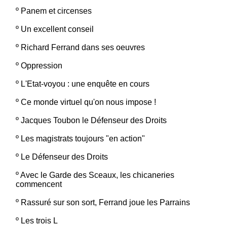
º
Panem et circenses
º
Un excellent conseil
º
Richard Ferrand dans ses oeuvres
º
Oppression
º
L'Etat-voyou : une enquête en cours
º
Ce monde virtuel qu'on nous impose !
º
Jacques Toubon le Défenseur des Droits
º
Les magistrats toujours "en action"
º
Le Défenseur des Droits
º
Avec le Garde des Sceaux, les chicaneries
commencent
º
Rassuré sur son sort, Ferrand joue les Parrains
º
Les trois L