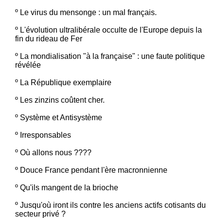
º
Le virus du mensonge : un mal français.
º
L'évolution ultralibérale occulte de l'Europe depuis la
fin du rideau de Fer
º
La mondialisation "à la française" : une faute politique
révélée
º
La République exemplaire
º
Les zinzins coûtent cher.
º
Système et Antisystème
º
Irresponsables
º
Où allons nous ????
º
Douce France pendant l'ère macronnienne
º
Qu'ils mangent de la brioche
º
Jusqu'où iront ils contre les anciens actifs cotisants du
secteur privé ?