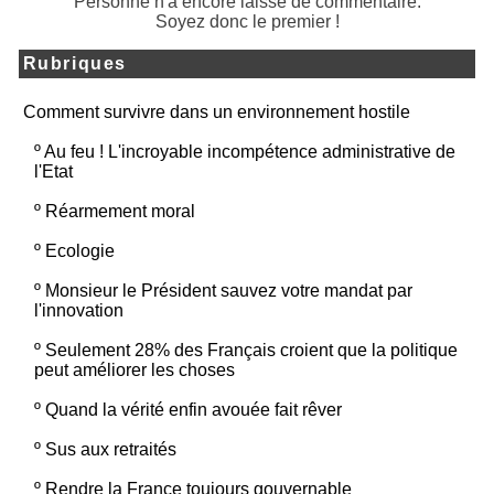
Personne n'a encore laissé de commentaire.
Soyez donc le premier !
Rubriques
Comment survivre dans un environnement hostile
º
Au feu ! L'incroyable incompétence administrative de
l'Etat
º
Réarmement moral
º
Ecologie
º
Monsieur le Président sauvez votre mandat par
l'innovation
º
Seulement 28% des Français croient que la politique
peut améliorer les choses
º
Quand la vérité enfin avouée fait rêver
º
Sus aux retraités
º
Rendre la France toujours gouvernable