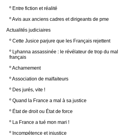
º
Entre fiction et réalité
º
Avis aux anciens cadres et dirigeants de pme
Actualités judiciaires
º
Cette Jusice parjure que les Français rejettent
º
Lyhanna assassinée : le révélateur de trop du mal
français
º
Acharnement
º
Association de malfaiteurs
º
Des jurés, vite !
º
Quand la France a mal à sa justice
º
État de droit ou État de force
º
La France a tué mon mari !
º
Incompétence et injustice