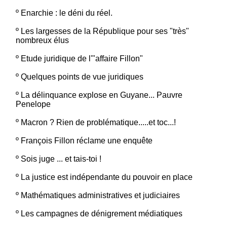
º
Enarchie : le déni du réel.
º
Les largesses de la République pour ses "très"
nombreux élus
º
Etude juridique de l'"affaire Fillon"
º
Quelques points de vue juridiques
º
La délinquance explose en Guyane... Pauvre
Penelope
º
Macron ? Rien de problématique.....et toc...!
º
François Fillon réclame une enquête
º
Sois juge ... et tais-toi !
º
La justice est indépendante du pouvoir en place
º
Mathématiques administratives et judiciaires
º
Les campagnes de dénigrement médiatiques