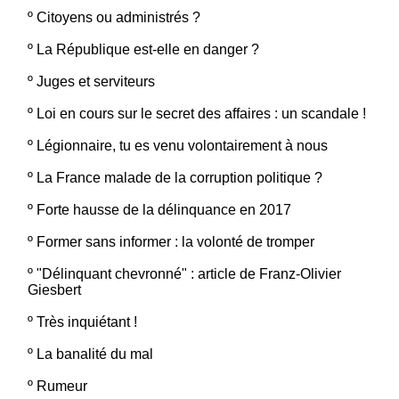
º
Citoyens ou administrés ?
º
La République est-elle en danger ?
º
Juges et serviteurs
º
Loi en cours sur le secret des affaires : un scandale !
º
Légionnaire, tu es venu volontairement à nous
º
La France malade de la corruption politique ?
º
Forte hausse de la délinquance en 2017
º
Former sans informer : la volonté de tromper
º
"Délinquant chevronné" : article de Franz-Olivier
Giesbert
º
Très inquiétant !
º
La banalité du mal
º
Rumeur