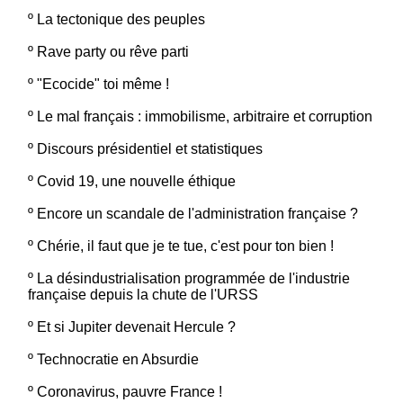
º
La tectonique des peuples
º
Rave party ou rêve parti
º
"Ecocide" toi même !
º
Le mal français : immobilisme, arbitraire et corruption
º
Discours présidentiel et statistiques
º
Covid 19, une nouvelle éthique
º
Encore un scandale de l'administration française ?
º
Chérie, il faut que je te tue, c'est pour ton bien !
º
La désindustrialisation programmée de l'industrie
française depuis la chute de l'URSS
º
Et si Jupiter devenait Hercule ?
º
Technocratie en Absurdie
º
Coronavirus, pauvre France !