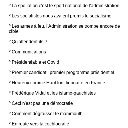
º
La spoliation c'est le sport national de l'administration
º
Les socialistes nous avaient promis le socialisme
º
Les armes à feu, l'Administration se trompe encore de
cible
º
Qu'attendent-ils ?
º
Communications
º
Présidentiable et Covid
º
Premier candidat : premier programme présidentiel
º
Heureux comme Haut fonctionnaire en France
º
Frédérique Vidal et les islamo-gauchistes
º
Ceci n'est pas une démocratie
º
Comment dégraisser le mammouth
º
En route vers la cochlocratie