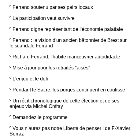
º
Ferrand soutenu par ses pairs locaux
º
La participation veut survivre
º
Ferrand digne représentant de l'économie palatiale
º
Ferrand : la vision d'un ancien bâtonnier de Brest sur
le scandale Ferrand
º
Richard Ferrand, l'habile manœuvrier autodidacte
º
Mise à jour pour les retraités "aisés"
º
L'enjeu et le defi
º
Pendant le Sacre, les purges continuent en coulisse
º
Un récit chronologique de cette élection et de ses
enjeux via Michel Onfray
º
Demandez le programme
º
Vous n'aurez pas notre Liberté de penser ! de F-Xavier
Serraz