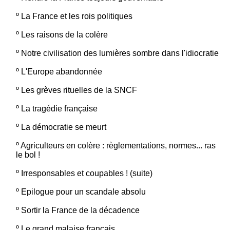
º
La France et les rois politiques
º
Les raisons de la colère
º
Notre civilisation des lumières sombre dans l'idiocratie
º
L'Europe abandonnée
º
Les grèves rituelles de la SNCF
º
La tragédie française
º
La démocratie se meurt
º
Agriculteurs en colère : règlementations, normes... ras
le bol !
º
Irresponsables et coupables ! (suite)
º
Epilogue pour un scandale absolu
º
Sortir la France de la décadence
º
Le grand malaise français