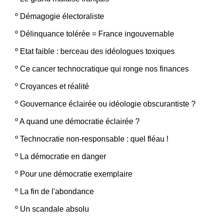
º
Démagogie électoraliste
º
Délinquance tolérée = France ingouvernable
º
Etat faible : berceau des idéologues toxiques
º
Ce cancer technocratique qui ronge nos finances
º
Croyances et réalité
º
Gouvernance éclairée ou idéologie obscurantiste ?
º
A quand une démocratie éclairée ?
º
Technocratie non-responsable : quel fléau !
º
La démocratie en danger
º
Pour une démocratie exemplaire
º
La fin de l'abondance
º
Un scandale absolu