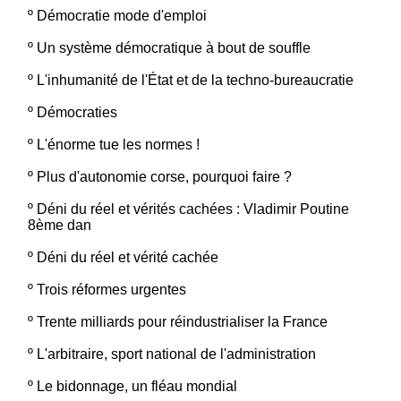
º
Démocratie mode d'emploi
º
Un système démocratique à bout de souffle
º
L'inhumanité de l'État et de la techno-bureaucratie
º
Démocraties
º
L'énorme tue les normes !
º
Plus d'autonomie corse, pourquoi faire ?
º
Déni du réel et vérités cachées : Vladimir Poutine
8ème dan
º
Déni du réel et vérité cachée
º
Trois réformes urgentes
º
Trente milliards pour réindustrialiser la France
º
L'arbitraire, sport national de l'administration
º
Le bidonnage, un fléau mondial