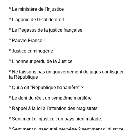
º
Le ministère de l'Injustice
º
L'agonie de l'État de droit
º
Le Pegasus de la justice française
º
Pauvre France !
º
Justice criminogène
º
L'honneur perdu de la Justice
º
Ne laissons pas un gouvernement de juges confisquer
la République
º
Qui a dit "République bananière" ?
º
Le déni du réel, un symptôme mortifère
º
Rappel à la loi à l'attention des magistrats
º
Sentiment d'injustice : un pays bien malade.
º
Sentiment d'insécurité peut-être ? sentiment d'injustice