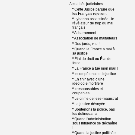
Actualités judiciaires
º
Cette Jusice parjure que
les Français rejettent
º
Lyhanna assassinée : le
révélateur de trop du mal
français
º
Acharnement
º
Association de malfaiteurs
º
Des jurés, vite !
º
Quand la France a mal à
sa justice
º
État de droit ou État de
force
º
La France a tué mon mari !
º
Incompétence et injustice
º
En finir avec d'une
idéologie mortifère
º
Irresponsables et
coupables !
º
Le crime de lèse-magistrat
º
La justice dévoyée
º
Soutenons la police, pas
les délinquants
º
Quand l'administration
sous influence se déchaîne
!
º
Quand la justice politisée