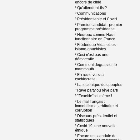
encore de cible
º
Qu'attendent-ils ?
º
Communications
º
Présidentiable et Covid
º
Premier candidat : premier
programme présidentiel
º
Heureux comme Haut
fonctionnaire en France
º
Frédérique Vidal et les
islamo-gauchistes
º
Ceci n'est pas une
démocratie
º
Comment dégraisser le
mammouth
º
En route vers la
cochlocratie
º
La tectonique des peuples
º
Rave party ou rêve parti
º
"Ecocide" toi même !
º
Le mal français :
immobilisme, arbitraire et
corruption
º
Discours présidentiel et
statistiques
º
Covid 19, une nouvelle
éthique
º
Encore un scandale de