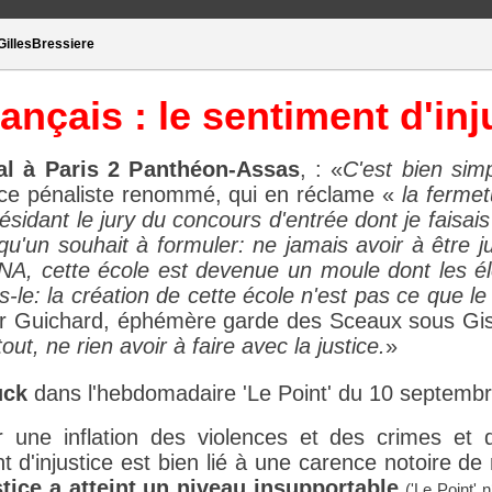
GillesBressiere
nçais : le sentiment d'inj
nal à Paris 2 Panthéon-Assas
, : «
C'est bien sim
 ce pénaliste renommé, qui en réclame «
la ferme
sidant le jury du concours d'entrée dont je faisais
 qu'un souhait à formuler: ne jamais avoir à être 
A, cette école est devenue un moule dont les élè
le: la création de cette école n'est pas ce que le 
ier Guichard, éphémère garde des Sceaux sous Gis
ut, ne rien avoir à faire avec la justice.
»
uck
dans l'hebdomadaire 'Le Point' du 10 septembr
r une inflation des violences et des crimes et d
t d'injustice est bien lié à une carence notoire de
stice a atteint un niveau insupportable
('Le Point'