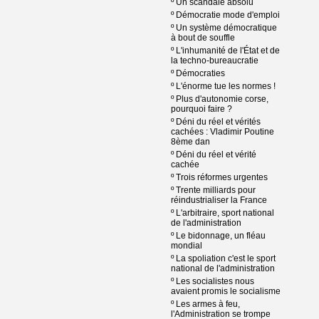
º
Un scandale absolu
º
Démocratie mode d'emploi
º
Un système démocratique
à bout de souffle
º
L'inhumanité de l'État et de
la techno-bureaucratie
º
Démocraties
º
L'énorme tue les normes !
º
Plus d'autonomie corse,
pourquoi faire ?
º
Déni du réel et vérités
cachées : Vladimir Poutine
8ème dan
º
Déni du réel et vérité
cachée
º
Trois réformes urgentes
º
Trente milliards pour
réindustrialiser la France
º
L'arbitraire, sport national
de l'administration
º
Le bidonnage, un fléau
mondial
º
La spoliation c'est le sport
national de l'administration
º
Les socialistes nous
avaient promis le socialisme
º
Les armes à feu,
l'Administration se trompe