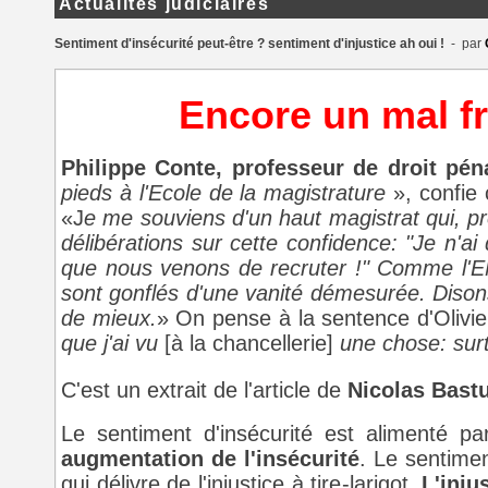
Actualités judiciaires
Sentiment d'insécurité peut-être ? sentiment d'injustice ah oui !
- par
Encore un mal fra
Philippe Conte, professeur de droit pé
pieds à l'Ecole de la magistrature
», confie
«J
e me souviens d'un haut magistrat qui, pré
délibérations sur cette confidence: "Je n'ai
que nous venons de recruter !" Comme l'EN
sont gonflés d'une vanité démesurée. Disons-
de mieux.
» On pense à la sentence d'Oliv
que j'ai vu
[à la chancellerie]
une chose: surto
C'est un extrait de l'article de
Nicolas Bast
Le sentiment d'insécurité est alimenté pa
augmentation de l'insécurité
. Le sentimen
qui délivre de l'injustice à tire-larigot.
L'inju