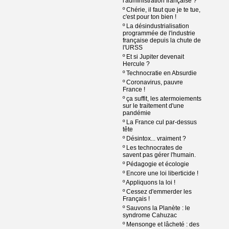
l'administration française ?
º
Chérie, il faut que je te tue,
c'est pour ton bien !
º
La désindustrialisation
programmée de l'industrie
française depuis la chute de
l'URSS
º
Et si Jupiter devenait
Hercule ?
º
Technocratie en Absurdie
º
Coronavirus, pauvre
France !
º
ça suffit, les atermoiements
sur le traitement d'une
pandémie
º
La France cul par-dessus
tête
º
Désintox... vraiment ?
º
Les technocrates de
savent pas gérer l'humain.
º
Pédagogie et écologie
º
Encore une loi liberticide !
º
Appliquons la loi !
º
Cessez d'emmerder les
Français !
º
Sauvons la Planète : le
syndrome Cahuzac
º
Mensonge et lâcheté : des