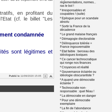
règlementations, normes...
ras le bol !
º
Irresponsables et
atifs, en profitant du
coupables ! (suite)
tat (cf. le billet "Les
º
Epilogue pour un scandale
absolu
º
Sortir la France de la
décadence
urdement condamnée
º
Le grand malaise français
º
Démagogie électoraliste
º
Délinquance tolérée =
France ingouvernable
tés sont légitimes et
º
Etat faible : berceau des
idéologues toxiques
º
Ce cancer technocratique
qui ronge nos finances
º
Croyances et réalité
º
Gouvernance éclairée ou
idéologie obscurantiste ?
Publié le
11/09/2020 15:05
º
A quand une démocratie
éclairée ?
º
Technocratie non-
responsable : quel fléau !
º
La démocratie en danger
º
Pour une démocratie
exemplaire
º
La fin de l'abondance