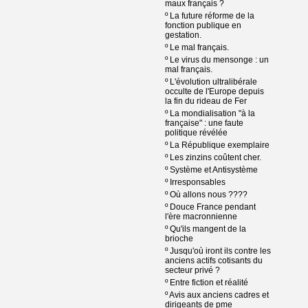
maux français ?
º
La future réforme de la
fonction publique en
gestation.
º
Le mal français.
º
Le virus du mensonge : un
mal français.
º
L'évolution ultralibérale
occulte de l'Europe depuis
la fin du rideau de Fer
º
La mondialisation "à la
française" : une faute
politique révélée
º
La République exemplaire
º
Les zinzins coûtent cher.
º
Système et Antisystème
º
Irresponsables
º
Où allons nous ????
º
Douce France pendant
l'ère macronnienne
º
Qu'ils mangent de la
brioche
º
Jusqu'où iront ils contre les
anciens actifs cotisants du
secteur privé ?
º
Entre fiction et réalité
º
Avis aux anciens cadres et
dirigeants de pme