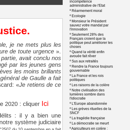
incompétence
administrative de l'Etat
º
Réarmement moral
º
Ecologie
º
Monsieur le Président
sauvez votre mandat par
ustice.
l'innovation
º
Seulement 28% des
Français croient que la
politique peut améliorer les
ple, je ne mets plus les
choses
ture de toute urgence
».
º
Quand la vérité enfin
avouée fait rêver
 partie, avait conclu nos
º
Sus aux retraités
jugé par les jeunes gens
º
Rendre la France toujours
ves les moins brillants
gouvernable
º
La France et les rois
général de Gaulle a fait
politiques
card: «
Je retiens de ce
º
Les raisons de la colère
º
Notre civilisation des
lumières sombre dans
l'idiocratie
Ici
e 2020 : cliquer
º
L'Europe abandonnée
º
Les grèves rituelles de la
SNCF
élits : il y a bien une
º
La tragédie française
 notre système judiciaire
º
La démocratie se meurt
º
Agriculteurs en colère :
 n°2507 du 10 septembre en a fait