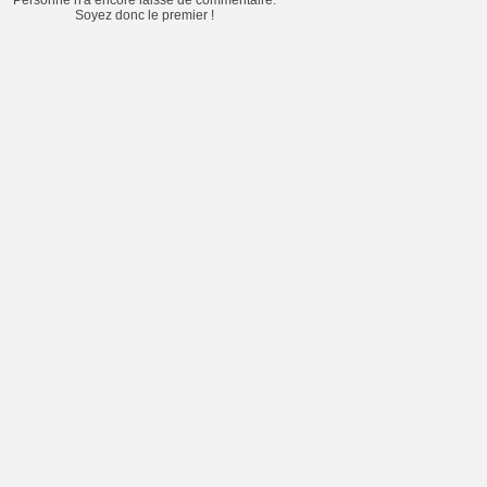
Personne n'a encore laissé de commentaire.
Soyez donc le premier !