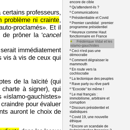
encore de cible
º
Qu'attendent-ils ?
 certains professeurs,
º
Communications
º
Présidentiable et Covid
 problème ni crainte
,
º
Premier candidat : premier
uto-proclamés». Et il
programme présidentiel
º
Heureux comme Haut
 de prôner la '
cancel
fonctionnaire en France
Frédérique Vidal et les
islamo-gauchistes
 serait immédiatement
º
Ceci n'est pas une
démocratie
vis à vis de ceux qui
º
Comment dégraisser le
mammouth
º
En route vers la
cochlocratie
º
La tectonique des peuples
ptes de la laïcité (qui
º
Rave party ou rêve parti
charte à signer), qui
º
"Ecocide" toi même !
º
Le mal français :
es «islamo-gauchistes»
immobilisme, arbitraire et
craindre pour évaluer
corruption
º
Discours présidentiel et
nts auront le choix de
statistiques
º
Covid 19, une nouvelle
éthique
º
Encore un scandale de