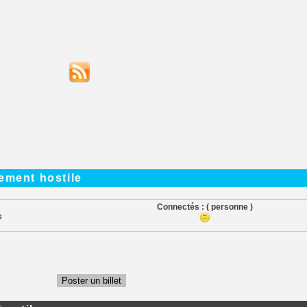
ement hostile
Connectés :
( personne )
s
Poster un billet