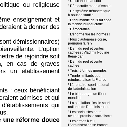
º
Un scandale absolu
litique ou religieuse
º
Démocratie mode d'emploi
º
Un système démocratique
à bout de souffle
Même enseignement et
º
L'inhumanité de l'État et de
la techno-bureaucratie
rderaient à donner des
º
Démocraties
º
L'énorme tue les normes !
º
Plus d'autonomie corse,
 sont démissionnaires)
pourquoi faire ?
enveillante. L’option
º
Déni du réel et vérités
cachées : Vladimir Poutine
ttre de rejoindre soit
8ème dan
º
Déni du réel et vérité
on, en cas de graves
cachée
ers un établissement
º
Trois réformes urgentes
º
Trente milliards pour
réindustrialiser la France
º
L'arbitraire, sport national
nts : ceux bénéficiant
de l'administration
º
Le bidonnage, un fléau
eraient admises et qui
mondial
º
La spoliation c'est le sport
 d’établissements qui
national de l'administration
ous.
º
Les socialistes nous
avaient promis le socialisme
re
une réforme douce
º
Les armes à feu,
l'Administration se trompe