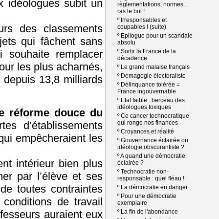
x idéologues subit un
règlementations, normes...
ras le bol !
º
Irresponsables et
eurs des classements
coupables ! (suite)
º
Epilogue pour un scandale
jets qui fâchent sans
absolu
ui souhaite remplacer
º
Sortir la France de la
décadence
ur les plus acharnés,
º
Le grand malaise français
º
Démagogie électoraliste
 depuis 13,8 milliards
º
Délinquance tolérée =
France ingouvernable
º
Etat faible : berceau des
idéologues toxiques
e réforme douce du
º
Ce cancer technocratique
tes d’établissements
qui ronge nos finances
º
Croyances et réalité
s qui empêcheraient les
º
Gouvernance éclairée ou
idéologie obscurantiste ?
º
A quand une démocratie
nt intérieur bien plus
éclairée ?
º
Technocratie non-
ner par l’élève et ses
responsable : quel fléau !
de toutes contraintes
º
La démocratie en danger
º
Pour une démocratie
 conditions de travail
exemplaire
rofesseurs auraient eux
º
La fin de l'abondance