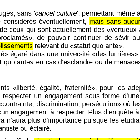
ugés, sans '
cancel culture
', permettant même à
e considérés éventuellement,
mais sans aucun
de ceux qui sont actuellement des «vertueux a
-proclamés», de pouvoir continuer de sévir ou
blissements
relevant du «statut quo ante».
é» égaré dans une université «des lumières»
t quo ante» en cas d’esclandre ou de menaces 
ts «liberté, égalité, fraternité», pour les ade
, respecter un engagement sous forme d’une 
«contrainte, discrimination, persécution» où l
cun engagement à respecter. Plus d’enquête à 
ça n’aura plus d’importance puisque les étudia
ntiste ou éclairé.