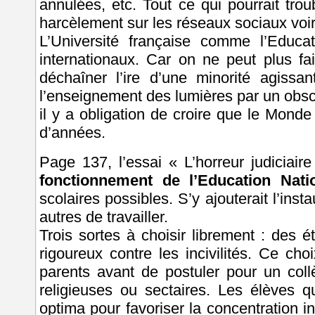
annulées, etc. Tout ce qui pourrait tr
harcèlement sur les réseaux sociaux voi
L’Université française comme l’Educa
internationaux. Car on ne peut plus fa
déchaîner l’ire d’une minorité agissan
l’enseignement des lumières par un obsc
il y a obligation de croire que le Mond
d’années.
Page 137, l’essai « L’horreur judicia
fonctionnement de l’Education Nati
scolaires possibles. S’y ajouterait l’ins
autres de travailler.
Trois sortes à choisir librement : des 
rigoureux contre les incivilités. Ce ch
parents avant de postuler pour un collè
religieuses ou sectaires. Les élèves qu
optima pour favoriser la concentration in