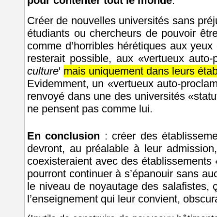
pour contenter tout le monde
.
Créer de nouvelles universités sans préj
étudiants ou chercheurs de pouvoir êtr
comme d’horribles hérétiques aux yeux 
resterait possible, aux «vertueux auto
culture
'
mais uniquement dans leurs éta
Evidemment, un «vertueux auto-proclam
renvoyé dans une des universités «statu
ne pensent pas comme lui.
En conclusion
: créer des établissemen
devront, au préalable à leur admission
coexisteraient avec des établissements 
pourront continuer à s’épanouir sans au
le niveau de noyautage des salafistes, 
l’enseignement qui leur convient, obscura