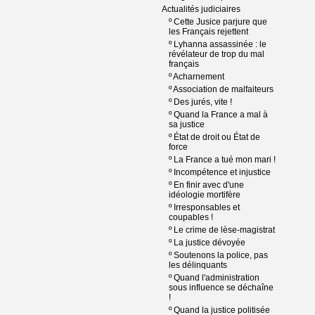
Actualités judiciaires
º
Cette Jusice parjure que
les Français rejettent
º
Lyhanna assassinée : le
révélateur de trop du mal
français
º
Acharnement
º
Association de malfaiteurs
º
Des jurés, vite !
º
Quand la France a mal à
sa justice
º
État de droit ou État de
force
º
La France a tué mon mari !
º
Incompétence et injustice
º
En finir avec d'une
idéologie mortifère
º
Irresponsables et
coupables !
º
Le crime de lèse-magistrat
º
La justice dévoyée
º
Soutenons la police, pas
les délinquants
º
Quand l'administration
sous influence se déchaîne
!
º
Quand la justice politisée