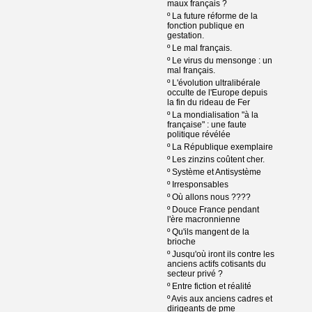
maux français ?
º
La future réforme de la
fonction publique en
gestation.
º
Le mal français.
º
Le virus du mensonge : un
mal français.
º
L'évolution ultralibérale
occulte de l'Europe depuis
la fin du rideau de Fer
º
La mondialisation "à la
française" : une faute
politique révélée
º
La République exemplaire
º
Les zinzins coûtent cher.
º
Système et Antisystème
º
Irresponsables
º
Où allons nous ????
º
Douce France pendant
l'ère macronnienne
º
Qu'ils mangent de la
brioche
º
Jusqu'où iront ils contre les
anciens actifs cotisants du
secteur privé ?
º
Entre fiction et réalité
º
Avis aux anciens cadres et
dirigeants de pme