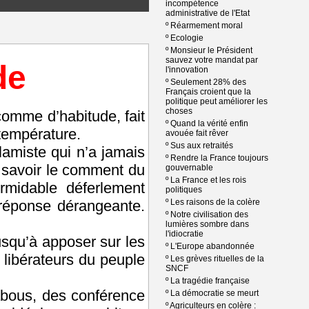
incompétence
administrative de l'Etat
º
Réarmement moral
º
Ecologie
º
Monsieur le Président
sauvez votre mandat par
de
l'innovation
º
Seulement 28% des
Français croient que la
politique peut améliorer les
choses
comme d’habitude, fait
º
Quand la vérité enfin
 température.
avouée fait rêver
º
Sus aux retraités
lamiste qui n’a jamais
º
Rendre la France toujours
 à savoir le comment du
gouvernable
º
La France et les rois
rmidable déferlement
politiques
 réponse dérangeante.
º
Les raisons de la colère
º
Notre civilisation des
lumières sombre dans
l'idiocratie
jusqu’à apposer sur les
º
L'Europe abandonnée
libérateurs du peuple
º
Les grèves rituelles de la
SNCF
º
La tragédie française
abous, des conférence
º
La démocratie se meurt
º
Agriculteurs en colère :