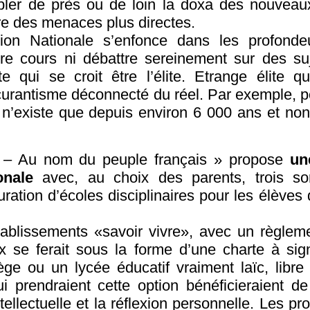
oubler de près ou de loin la doxa des nouveau
re des menaces plus directes.
tion Nationale s’enfonce dans les profond
ire cours ni débattre sereinement sur des su
te qui se croit être l’élite. Etrange élite q
urantisme déconnecté du réel. Par exemple, po
e n’existe que depuis environ 6 000 ans et non
ire – Au nom du peuple français » propose
un
onale
avec, au choix des parents, trois sor
tauration d’écoles disciplinaires pour les élève
établissements «savoir vivre», avec un règleme
oix se ferait sous la forme d’une charte à sig
ge ou un lycée éducatif vraiment laïc, libre 
i prendraient cette option bénéficieraient de
tellectuelle et la réflexion personnelle. Les p