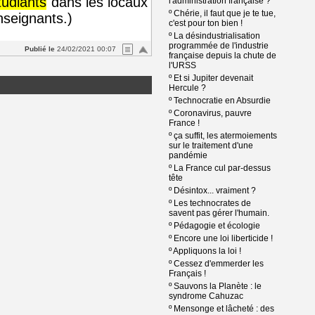
tudiants
dans les locaux
l'administration française ?
º
Chérie, il faut que je te tue,
nseignants.)
c'est pour ton bien !
º
La désindustrialisation
programmée de l'industrie
Publié le
24/02/2021 00:07
française depuis la chute de
l'URSS
º
Et si Jupiter devenait
Hercule ?
º
Technocratie en Absurdie
º
Coronavirus, pauvre
France !
º
ça suffit, les atermoiements
sur le traitement d'une
pandémie
º
La France cul par-dessus
tête
º
Désintox... vraiment ?
º
Les technocrates de
savent pas gérer l'humain.
º
Pédagogie et écologie
º
Encore une loi liberticide !
º
Appliquons la loi !
º
Cessez d'emmerder les
Français !
º
Sauvons la Planète : le
syndrome Cahuzac
º
Mensonge et lâcheté : des