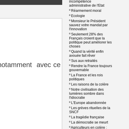
incompétence
administrative de l'Etat
º
Réarmement moral
º
Ecologie
º
Monsieur le Président
sauvez votre mandat par
l'innovation
º
Seulement 28% des
Français croient que la
politique peut améliorer les
choses
º
Quand la vérité enfin
avouée fait rêver
º
Sus aux retraités
r notamment avec ce
º
Rendre la France toujours
gouvernable
º
La France et les rois
politiques
º
Les raisons de la colère
º
Notre civilisation des
lumières sombre dans
l'idiocratie
º
L'Europe abandonnée
º
Les grèves rituelles de la
SNCF
º
La tragédie française
º
La démocratie se meurt
º
Agriculteurs en colère :