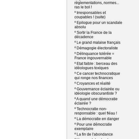
règlementations, normes...
ras le bol !
º
Irresponsables et
coupables ! (suite)
º
Epilogue pour un scandale
absolu
º
Sortir la France de la
décadence
º
Le grand malaise français
º
Démagogie électoraliste
º
Délinquance tolérée =
France ingouvernable
º
Etat faible : berceau des
idéologues toxiques
º
Ce cancer technocratique
qui ronge nos finances
º
Croyances et réalité
º
Gouvernance éclairée ou
idéologie obscurantiste ?
º
A quand une démocratie
éclairée ?
º
Technocratie non-
responsable : quel fléau !
º
La démocratie en danger
º
Pour une démocratie
exemplaire
º
La fin de l'abondance