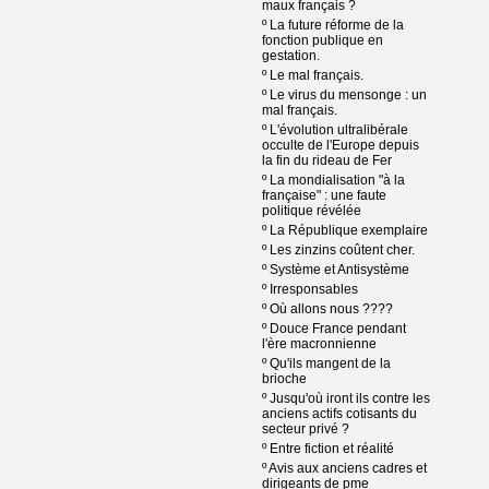
maux français ?
º
La future réforme de la
fonction publique en
gestation.
º
Le mal français.
º
Le virus du mensonge : un
mal français.
º
L'évolution ultralibérale
occulte de l'Europe depuis
la fin du rideau de Fer
º
La mondialisation "à la
française" : une faute
politique révélée
º
La République exemplaire
º
Les zinzins coûtent cher.
º
Système et Antisystème
º
Irresponsables
º
Où allons nous ????
º
Douce France pendant
l'ère macronnienne
º
Qu'ils mangent de la
brioche
º
Jusqu'où iront ils contre les
anciens actifs cotisants du
secteur privé ?
º
Entre fiction et réalité
º
Avis aux anciens cadres et
dirigeants de pme