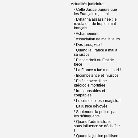
Actualités judiciaires
º
Cette Jusice parjure que
les Français rejettent
º
Lyhanna assassinée : le
révélateur de trop du mal
français
º
Acharnement
º
Association de malfaiteurs
º
Des jurés, vite !
º
Quand la France a mal à
sa justice
º
État de droit ou État de
force
º
La France a tué mon mari !
º
Incompétence et injustice
º
En finir avec d'une
idéologie mortifère
º
Irresponsables et
coupables !
º
Le crime de lèse-magistrat
º
La justice dévoyée
º
Soutenons la police, pas
les délinquants
º
Quand l'administration
sous influence se déchaîne
!
º
Quand la justice politisée