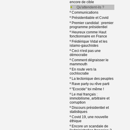
encore de cible
Qu'attendent-ils ?
º
Communications
º
Présidentiable et Covid
º
Premier candidat : premier
programme présidentiel
º
Heureux comme Haut
fonctionnaire en France
º
Frédérique Vidal et les
islamo-gauchistes
º
Ceci n'est pas une
démocratie
º
Comment dégraisser le
mammouth
º
En route vers la
cochlocratie
º
La tectonique des peuples
º
Rave party ou rêve parti
º
"Ecocide" toi même !
º
Le mal français :
immobilisme, arbitraire et
corruption
º
Discours présidentiel et
statistiques
º
Covid 19, une nouvelle
éthique
º
Encore un scandale de