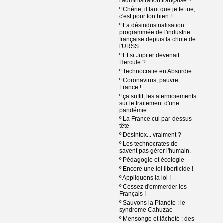
l'administration française ?
º
Chérie, il faut que je te tue,
c'est pour ton bien !
º
La désindustrialisation
programmée de l'industrie
française depuis la chute de
l'URSS
º
Et si Jupiter devenait
Hercule ?
º
Technocratie en Absurdie
º
Coronavirus, pauvre
France !
º
ça suffit, les atermoiements
sur le traitement d'une
pandémie
º
La France cul par-dessus
tête
º
Désintox... vraiment ?
º
Les technocrates de
savent pas gérer l'humain.
º
Pédagogie et écologie
º
Encore une loi liberticide !
º
Appliquons la loi !
º
Cessez d'emmerder les
Français !
º
Sauvons la Planète : le
syndrome Cahuzac
º
Mensonge et lâcheté : des