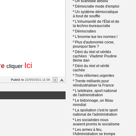
º
Un scandale absolu
º
Démocratie mode d'emploi
º
Un système démocratique
à bout de souffle
º
L'inhumanité de l'État et de
la techno-bureaucratie
º
Démocraties
º
L'énorme tue les normes !
º
Plus d'autonomie corse,
pourquoi faire ?
º
Déni du réel et vérités
cachées : Vladimir Poutine
8ème dan
Ici
re
cliquer
º
Déni du réel et vérité
cachée
º
Trois réformes urgentes
Publié le
22/05/2021 11:06
º
Trente milliards pour
réindustrialiser la France
º
L'arbitraire, sport national
de l'administration
º
Le bidonnage, un fléau
mondial
º
La spoliation c'est le sport
national de l'administration
º
Les socialistes nous
avaient promis le socialisme
º
Les armes à feu,
l'Administration se trompe