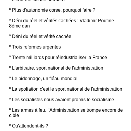
º
Plus d'autonomie corse, pourquoi faire ?
º
Déni du réel et vérités cachées : Vladimir Poutine
8ème dan
º
Déni du réel et vérité cachée
º
Trois réformes urgentes
º
Trente milliards pour réindustrialiser la France
º
L'arbitraire, sport national de l'administration
º
Le bidonnage, un fléau mondial
º
La spoliation c'est le sport national de l'administration
º
Les socialistes nous avaient promis le socialisme
º
Les armes à feu, l'Administration se trompe encore de
cible
º
Qu'attendent-ils ?