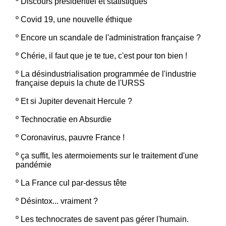
º
Discours présidentiel et statistiques
º
Covid 19, une nouvelle éthique
º
Encore un scandale de l'administration française ?
º
Chérie, il faut que je te tue, c'est pour ton bien !
º
La désindustrialisation programmée de l'industrie
française depuis la chute de l'URSS
º
Et si Jupiter devenait Hercule ?
º
Technocratie en Absurdie
º
Coronavirus, pauvre France !
º
ça suffit, les atermoiements sur le traitement d'une
pandémie
º
La France cul par-dessus tête
º
Désintox... vraiment ?
º
Les technocrates de savent pas gérer l'humain.