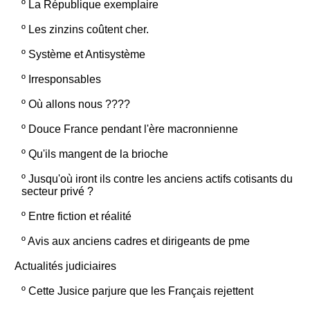
º
La République exemplaire
º
Les zinzins coûtent cher.
º
Système et Antisystème
º
Irresponsables
º
Où allons nous ????
º
Douce France pendant l'ère macronnienne
º
Qu'ils mangent de la brioche
º
Jusqu'où iront ils contre les anciens actifs cotisants du
secteur privé ?
º
Entre fiction et réalité
º
Avis aux anciens cadres et dirigeants de pme
Actualités judiciaires
º
Cette Jusice parjure que les Français rejettent