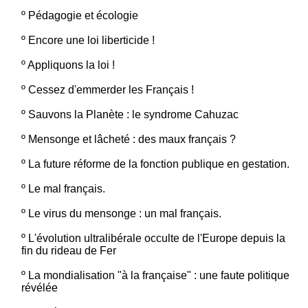
º
Pédagogie et écologie
º
Encore une loi liberticide !
º
Appliquons la loi !
º
Cessez d'emmerder les Français !
º
Sauvons la Planète : le syndrome Cahuzac
º
Mensonge et lâcheté : des maux français ?
º
La future réforme de la fonction publique en gestation.
º
Le mal français.
º
Le virus du mensonge : un mal français.
º
L'évolution ultralibérale occulte de l'Europe depuis la
fin du rideau de Fer
º
La mondialisation "à la française" : une faute politique
révélée