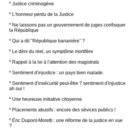
º
Justice criminogène
º
L'honneur perdu de la Justice
º
Ne laissons pas un gouvernement de juges confisquer
la République
º
Qui a dit "République bananière" ?
º
Le déni du réel, un symptôme mortifère
º
Rappel à la loi à l'attention des magistrats
º
Sentiment d'injustice : un pays bien malade.
º
Sentiment d'insécurité peut-être ? sentiment d'injustice
ah oui !
º
Une heureuse initiative citoyenne
º
Placements abusifs : encore des sévices publics !
º
Éric Dupont-Moretti : une réforme de la justice en vue
?