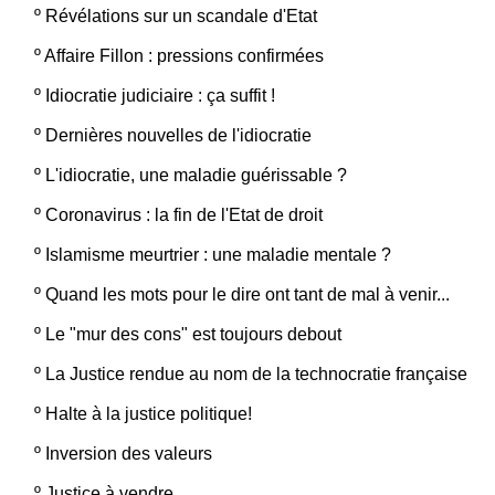
º
Révélations sur un scandale d'Etat
º
Affaire Fillon : pressions confirmées
º
Idiocratie judiciaire : ça suffit !
º
Dernières nouvelles de l'idiocratie
º
L'idiocratie, une maladie guérissable ?
º
Coronavirus : la fin de l'Etat de droit
º
Islamisme meurtrier : une maladie mentale ?
º
Quand les mots pour le dire ont tant de mal à venir...
º
Le "mur des cons" est toujours debout
º
La Justice rendue au nom de la technocratie française
º
Halte à la justice politique!
º
Inversion des valeurs
º
Justice à vendre