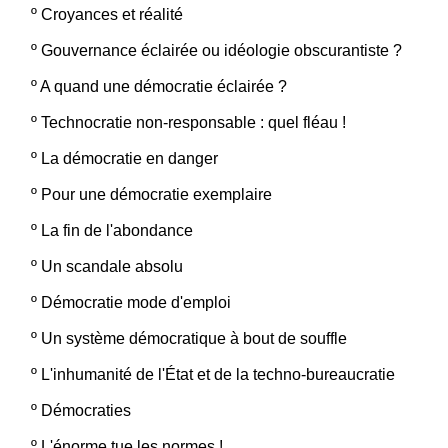
º
Croyances et réalité
º
Gouvernance éclairée ou idéologie obscurantiste ?
º
A quand une démocratie éclairée ?
º
Technocratie non-responsable : quel fléau !
º
La démocratie en danger
º
Pour une démocratie exemplaire
º
La fin de l'abondance
º
Un scandale absolu
º
Démocratie mode d'emploi
º
Un système démocratique à bout de souffle
º
L'inhumanité de l'État et de la techno-bureaucratie
º
Démocraties
º
L'énorme tue les normes !