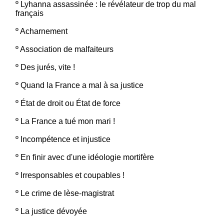
º
Lyhanna assassinée : le révélateur de trop du mal
français
º
Acharnement
º
Association de malfaiteurs
º
Des jurés, vite !
º
Quand la France a mal à sa justice
º
État de droit ou État de force
º
La France a tué mon mari !
º
Incompétence et injustice
º
En finir avec d'une idéologie mortifère
º
Irresponsables et coupables !
º
Le crime de lèse-magistrat
º
La justice dévoyée