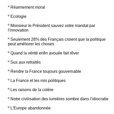
º
Réarmement moral
º
Ecologie
º
Monsieur le Président sauvez votre mandat par
l'innovation
º
Seulement 28% des Français croient que la politique
peut améliorer les choses
º
Quand la vérité enfin avouée fait rêver
º
Sus aux retraités
º
Rendre la France toujours gouvernable
º
La France et les rois politiques
º
Les raisons de la colère
º
Notre civilisation des lumières sombre dans l'idiocratie
º
L'Europe abandonnée