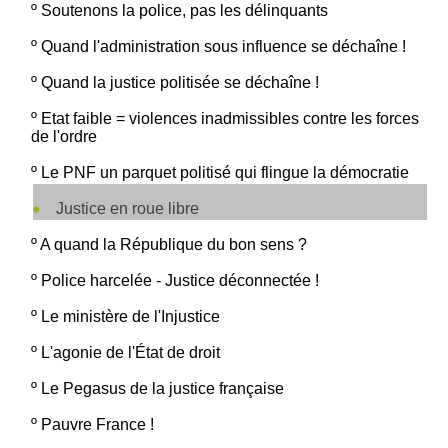
º
Soutenons la police, pas les délinquants
º
Quand l'administration sous influence se déchaîne !
º
Quand la justice politisée se déchaîne !
º
Etat faible = violences inadmissibles contre les forces
de l'ordre
º
Le PNF un parquet politisé qui flingue la démocratie
Justice en roue libre
º
A quand la République du bon sens ?
º
Police harcelée - Justice déconnectée !
º
Le ministère de l'Injustice
º
L'agonie de l'État de droit
º
Le Pegasus de la justice française
º
Pauvre France !