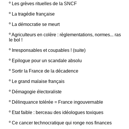
º
Les grèves rituelles de la SNCF
º
La tragédie française
º
La démocratie se meurt
º
Agriculteurs en colère : règlementations, normes... ras
le bol !
º
Irresponsables et coupables ! (suite)
º
Epilogue pour un scandale absolu
º
Sortir la France de la décadence
º
Le grand malaise français
º
Démagogie électoraliste
º
Délinquance tolérée = France ingouvernable
º
Etat faible : berceau des idéologues toxiques
º
Ce cancer technocratique qui ronge nos finances