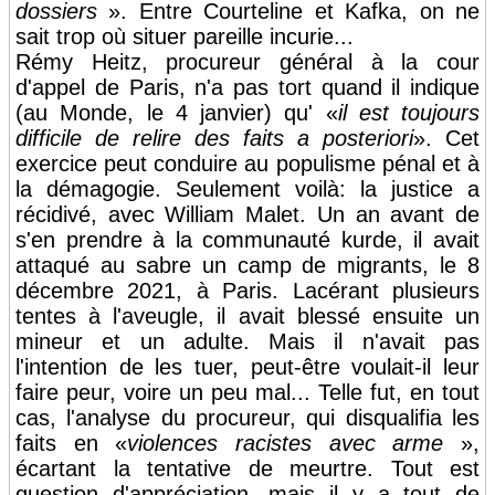
dossiers
». Entre Courteline et Kafka, on ne
sait trop où situer pareille incurie...
Rémy Heitz, procureur général à la cour
d'appel de Paris, n'a pas tort quand il indique
(au Monde, le 4 janvier) qu' «
il est toujours
difficile de relire des faits a posteriori
». Cet
exercice peut conduire au populisme pénal et à
la démagogie. Seulement voilà: la justice a
récidivé, avec William Malet. Un an avant de
s'en prendre à la communauté kurde, il avait
attaqué au sabre un camp de migrants, le 8
décembre 2021, à Paris. Lacérant plusieurs
tentes à l'aveugle, il avait blessé ensuite un
mineur et un adulte. Mais il n'avait pas
l'intention de les tuer, peut-être voulait-il leur
faire peur, voire un peu mal... Telle fut, en tout
cas, l'analyse du procureur, qui disqualifia les
faits en «
violences racistes avec arme
»,
écartant la tentative de meurtre. Tout est
question d'appréciation, mais il y a tout de