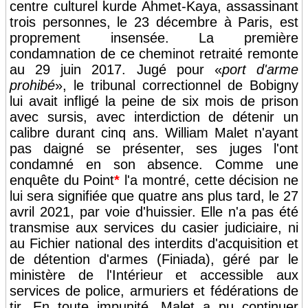
centre culturel kurde Ahmet-Kaya, assassinant
trois personnes, le 23 décembre à Paris, est
proprement insensée. La première
condamnation de ce cheminot retraité remonte
au 29 juin 2017. Jugé pour «
port d'arme
prohibé
», le tribunal correctionnel de Bobigny
lui avait infligé la peine de six mois de prison
avec sursis, avec interdiction de détenir un
calibre durant cinq ans. William Malet n'ayant
pas daigné se présenter, ses juges l'ont
condamné en son absence. Comme une
enquête du Point
*
l'a montré, cette décision ne
lui sera signifiée que quatre ans plus tard, le 27
avril 2021, par voie d'huissier. Elle n'a pas été
transmise aux services du casier judiciaire, ni
au Fichier national des interdits d'acquisition et
de détention d'armes (Finiada), géré par le
ministère de l'Intérieur et accessible aux
services de police, armuriers et fédérations de
tir. En toute impunité, Malet a pu continuer