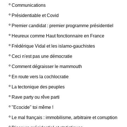
º
Communications
º
Présidentiable et Covid
º
Premier candidat : premier programme présidentiel
º
Heureux comme Haut fonctionnaire en France
º
Frédérique Vidal et les islamo-gauchistes
º
Ceci n'est pas une démocratie
º
Comment dégraisser le mammouth
º
En route vers la cochlocratie
º
La tectonique des peuples
º
Rave party ou rêve parti
º
"Ecocide" toi même !
º
Le mal français : immobilisme, arbitraire et corruption