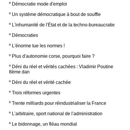
º
Démocratie mode d'emploi
º
Un système démocratique à bout de souffle
º
L'inhumanité de l'État et de la techno-bureaucratie
º
Démocraties
º
L'énorme tue les normes !
º
Plus d'autonomie corse, pourquoi faire ?
º
Déni du réel et vérités cachées : Vladimir Poutine
8ème dan
º
Déni du réel et vérité cachée
º
Trois réformes urgentes
º
Trente milliards pour réindustrialiser la France
º
L'arbitraire, sport national de l'administration
º
Le bidonnage, un fléau mondial