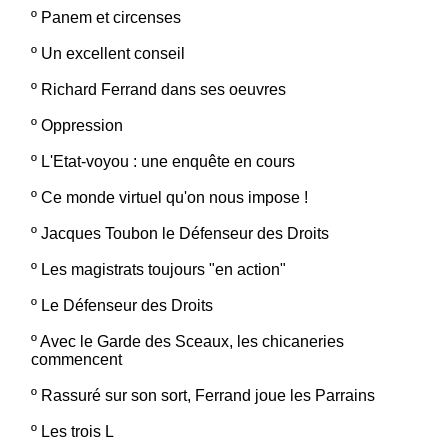
º
Panem et circenses
º
Un excellent conseil
º
Richard Ferrand dans ses oeuvres
º
Oppression
º
L'Etat-voyou : une enquête en cours
º
Ce monde virtuel qu'on nous impose !
º
Jacques Toubon le Défenseur des Droits
º
Les magistrats toujours "en action"
º
Le Défenseur des Droits
º
Avec le Garde des Sceaux, les chicaneries
commencent
º
Rassuré sur son sort, Ferrand joue les Parrains
º
Les trois L