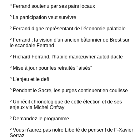
º
Ferrand soutenu par ses pairs locaux
º
La participation veut survivre
º
Ferrand digne représentant de l'économie palatiale
º
Ferrand : la vision d'un ancien bâtonnier de Brest sur
le scandale Ferrand
º
Richard Ferrand, l'habile manœuvrier autodidacte
º
Mise à jour pour les retraités "aisés"
º
L'enjeu et le defi
º
Pendant le Sacre, les purges continuent en coulisse
º
Un récit chronologique de cette élection et de ses
enjeux via Michel Onfray
º
Demandez le programme
º
Vous n'aurez pas notre Liberté de penser ! de F-Xavier
Serraz