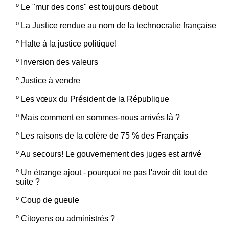
º
Le "mur des cons" est toujours debout
º
La Justice rendue au nom de la technocratie française
º
Halte à la justice politique!
º
Inversion des valeurs
º
Justice à vendre
º
Les vœux du Président de la République
º
Mais comment en sommes-nous arrivés là ?
º
Les raisons de la colère de 75 % des Français
º
Au secours! Le gouvernement des juges est arrivé
º
Un étrange ajout - pourquoi ne pas l'avoir dit tout de
suite ?
º
Coup de gueule
º
Citoyens ou administrés ?