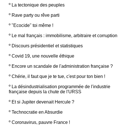
º
La tectonique des peuples
º
Rave party ou rêve parti
º
"Ecocide" toi même !
º
Le mal français : immobilisme, arbitraire et corruption
º
Discours présidentiel et statistiques
º
Covid 19, une nouvelle éthique
º
Encore un scandale de l'administration française ?
º
Chérie, il faut que je te tue, c'est pour ton bien !
º
La désindustrialisation programmée de l'industrie
française depuis la chute de l'URSS
º
Et si Jupiter devenait Hercule ?
º
Technocratie en Absurdie
º
Coronavirus, pauvre France !