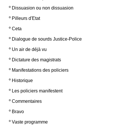
º
Dissuasion ou non dissuasion
º
Pilleurs d'Etat
º
Ceta
º
Dialogue de sourds Justice-Police
º
Un air de déjà vu
º
Dictature des magistrats
º
Manifestations des policiers
º
Historique
º
Les policiers manifestent
º
Commentaires
º
Bravo
º
Vaste programme