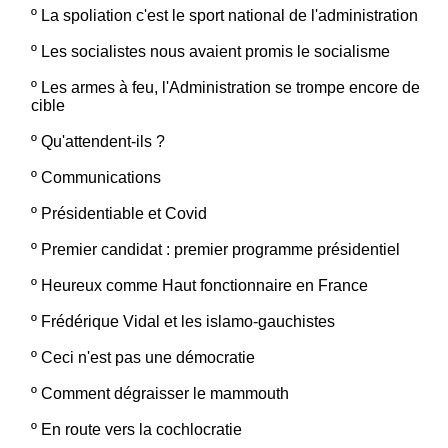
º
La spoliation c'est le sport national de l'administration
º
Les socialistes nous avaient promis le socialisme
º
Les armes à feu, l'Administration se trompe encore de
cible
º
Qu'attendent-ils ?
º
Communications
º
Présidentiable et Covid
º
Premier candidat : premier programme présidentiel
º
Heureux comme Haut fonctionnaire en France
º
Frédérique Vidal et les islamo-gauchistes
º
Ceci n'est pas une démocratie
º
Comment dégraisser le mammouth
º
En route vers la cochlocratie