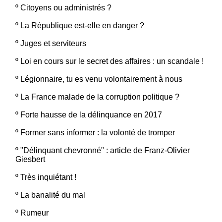
º
Citoyens ou administrés ?
º
La République est-elle en danger ?
º
Juges et serviteurs
º
Loi en cours sur le secret des affaires : un scandale !
º
Légionnaire, tu es venu volontairement à nous
º
La France malade de la corruption politique ?
º
Forte hausse de la délinquance en 2017
º
Former sans informer : la volonté de tromper
º
"Délinquant chevronné" : article de Franz-Olivier
Giesbert
º
Très inquiétant !
º
La banalité du mal
º
Rumeur