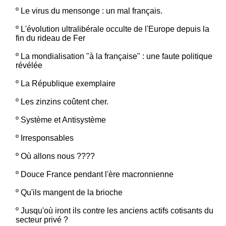
º
Le virus du mensonge : un mal français.
º
L'évolution ultralibérale occulte de l'Europe depuis la
fin du rideau de Fer
º
La mondialisation "à la française" : une faute politique
révélée
º
La République exemplaire
º
Les zinzins coûtent cher.
º
Système et Antisystème
º
Irresponsables
º
Où allons nous ????
º
Douce France pendant l'ère macronnienne
º
Qu'ils mangent de la brioche
º
Jusqu'où iront ils contre les anciens actifs cotisants du
secteur privé ?