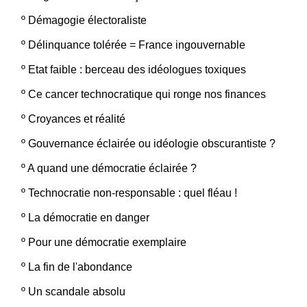
º
Démagogie électoraliste
º
Délinquance tolérée = France ingouvernable
º
Etat faible : berceau des idéologues toxiques
º
Ce cancer technocratique qui ronge nos finances
º
Croyances et réalité
º
Gouvernance éclairée ou idéologie obscurantiste ?
º
A quand une démocratie éclairée ?
º
Technocratie non-responsable : quel fléau !
º
La démocratie en danger
º
Pour une démocratie exemplaire
º
La fin de l'abondance
º
Un scandale absolu