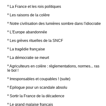
º
La France et les rois politiques
º
Les raisons de la colère
º
Notre civilisation des lumières sombre dans l'idiocratie
º
L'Europe abandonnée
º
Les grèves rituelles de la SNCF
º
La tragédie française
º
La démocratie se meurt
º
Agriculteurs en colère : règlementations, normes... ras
le bol !
º
Irresponsables et coupables ! (suite)
º
Epilogue pour un scandale absolu
º
Sortir la France de la décadence
º
Le grand malaise français