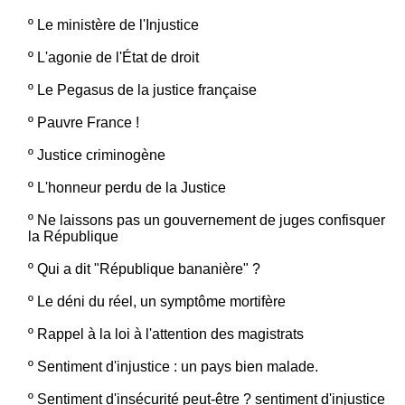
º
Le ministère de l'Injustice
º
L'agonie de l'État de droit
º
Le Pegasus de la justice française
º
Pauvre France !
º
Justice criminogène
º
L'honneur perdu de la Justice
º
Ne laissons pas un gouvernement de juges confisquer
la République
º
Qui a dit "République bananière" ?
º
Le déni du réel, un symptôme mortifère
º
Rappel à la loi à l'attention des magistrats
º
Sentiment d'injustice : un pays bien malade.
º
Sentiment d'insécurité peut-être ? sentiment d'injustice