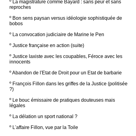
º
La magistrature comme Bayard : sans peur et sans
reproches
º
Bon sens paysan versus idéologie sophistiquée de
bobos
º
La convocation judiciaire de Marine le Pen
º
Justice française en action (suite)
º
Justice laxiste avec les coupables, Féroce avec les
innocents
º
Abandon de l'Etat de Droit pour un Etat de barbarie
º
François Fillon dans les griffes de la Justice (politisée
?)
º
Le bouc émissaire de pratiques douteuses mais
légales
º
La délation un sport national ?
º
L'affaire Fillon, vue par la Toile