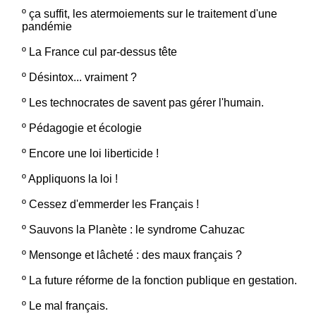
º
ça suffit, les atermoiements sur le traitement d'une
pandémie
º
La France cul par-dessus tête
º
Désintox... vraiment ?
º
Les technocrates de savent pas gérer l'humain.
º
Pédagogie et écologie
º
Encore une loi liberticide !
º
Appliquons la loi !
º
Cessez d'emmerder les Français !
º
Sauvons la Planète : le syndrome Cahuzac
º
Mensonge et lâcheté : des maux français ?
º
La future réforme de la fonction publique en gestation.
º
Le mal français.