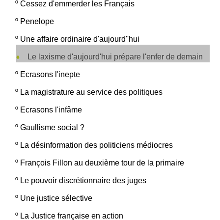
º
Cessez d'emmerder les Français
º
Penelope
º
Une affaire ordinaire d'aujourd''hui
Le laxisme d'aujourd'hui prépare l'enfer de demain
º
Ecrasons l'inepte
º
La magistrature au service des politiques
º
Ecrasons l'infâme
º
Gaullisme social ?
º
La désinformation des politiciens médiocres
º
François Fillon au deuxième tour de la primaire
º
Le pouvoir discrétionnaire des juges
º
Une justice sélective
º
La Justice française en action