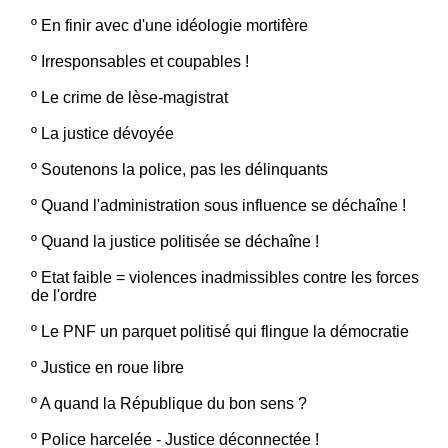
º
En finir avec d'une idéologie mortifère
º
Irresponsables et coupables !
º
Le crime de lèse-magistrat
º
La justice dévoyée
º
Soutenons la police, pas les délinquants
º
Quand l'administration sous influence se déchaîne !
º
Quand la justice politisée se déchaîne !
º
Etat faible = violences inadmissibles contre les forces
de l'ordre
º
Le PNF un parquet politisé qui flingue la démocratie
º
Justice en roue libre
º
A quand la République du bon sens ?
º
Police harcelée - Justice déconnectée !