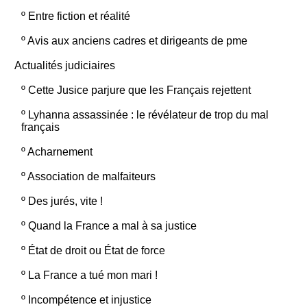
º
Entre fiction et réalité
º
Avis aux anciens cadres et dirigeants de pme
Actualités judiciaires
º
Cette Jusice parjure que les Français rejettent
º
Lyhanna assassinée : le révélateur de trop du mal
français
º
Acharnement
º
Association de malfaiteurs
º
Des jurés, vite !
º
Quand la France a mal à sa justice
º
État de droit ou État de force
º
La France a tué mon mari !
º
Incompétence et injustice