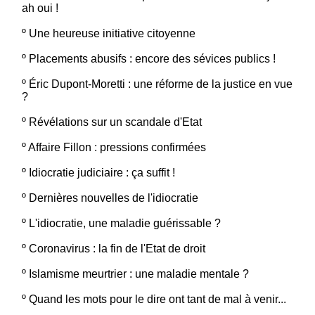
ah oui !
º
Une heureuse initiative citoyenne
º
Placements abusifs : encore des sévices publics !
º
Éric Dupont-Moretti : une réforme de la justice en vue
?
º
Révélations sur un scandale d'Etat
º
Affaire Fillon : pressions confirmées
º
Idiocratie judiciaire : ça suffit !
º
Dernières nouvelles de l'idiocratie
º
L'idiocratie, une maladie guérissable ?
º
Coronavirus : la fin de l'Etat de droit
º
Islamisme meurtrier : une maladie mentale ?
º
Quand les mots pour le dire ont tant de mal à venir...