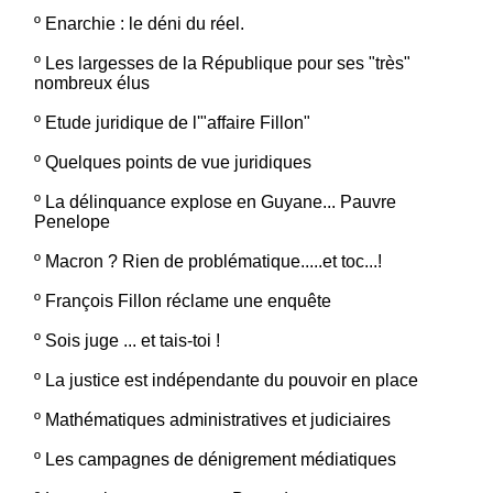
º
Enarchie : le déni du réel.
º
Les largesses de la République pour ses "très"
nombreux élus
º
Etude juridique de l'"affaire Fillon"
º
Quelques points de vue juridiques
º
La délinquance explose en Guyane... Pauvre
Penelope
º
Macron ? Rien de problématique.....et toc...!
º
François Fillon réclame une enquête
º
Sois juge ... et tais-toi !
º
La justice est indépendante du pouvoir en place
º
Mathématiques administratives et judiciaires
º
Les campagnes de dénigrement médiatiques