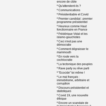
encore de cible
º
Qu'attendent-ils ?
º
Communications
º
Présidentiable et Covid
º
Premier candidat : premier
programme présidentiel
º
Heureux comme Haut
fonctionnaire en France
º
Frédérique Vidal et les
islamo-gauchistes
º
Ceci n'est pas une
démocratie
º
Comment dégraisser le
mammouth
º
En route vers la
cochlocratie
º
La tectonique des peuples
º
Rave party ou rêve parti
º
"Ecocide" toi même !
º
Le mal français :
immobilisme, arbitraire et
corruption
º
Discours présidentiel et
statistiques
º
Covid 19, une nouvelle
éthique
º
Encore un scandale de