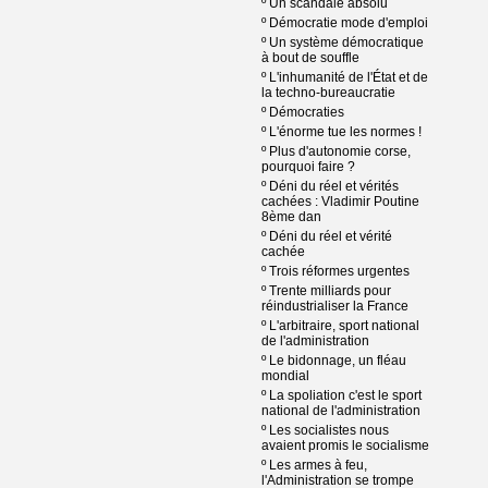
º
Un scandale absolu
º
Démocratie mode d'emploi
º
Un système démocratique
à bout de souffle
º
L'inhumanité de l'État et de
la techno-bureaucratie
º
Démocraties
º
L'énorme tue les normes !
º
Plus d'autonomie corse,
pourquoi faire ?
º
Déni du réel et vérités
cachées : Vladimir Poutine
8ème dan
º
Déni du réel et vérité
cachée
º
Trois réformes urgentes
º
Trente milliards pour
réindustrialiser la France
º
L'arbitraire, sport national
de l'administration
º
Le bidonnage, un fléau
mondial
º
La spoliation c'est le sport
national de l'administration
º
Les socialistes nous
avaient promis le socialisme
º
Les armes à feu,
l'Administration se trompe