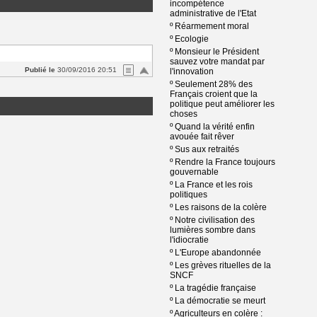
incompétence
administrative de l'Etat
º
Réarmement moral
º
Ecologie
º
Monsieur le Président
sauvez votre mandat par
Publié le
30/09/2016 20:51
l'innovation
º
Seulement 28% des
Français croient que la
politique peut améliorer les
choses
º
Quand la vérité enfin
avouée fait rêver
º
Sus aux retraités
º
Rendre la France toujours
gouvernable
º
La France et les rois
politiques
º
Les raisons de la colère
º
Notre civilisation des
lumières sombre dans
l'idiocratie
º
L'Europe abandonnée
º
Les grèves rituelles de la
SNCF
º
La tragédie française
º
La démocratie se meurt
º
Agriculteurs en colère :