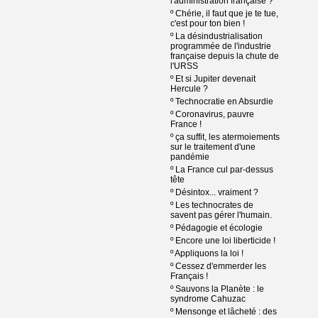
l'administration française ?
º
Chérie, il faut que je te tue,
c'est pour ton bien !
º
La désindustrialisation
programmée de l'industrie
française depuis la chute de
l'URSS
º
Et si Jupiter devenait
Hercule ?
º
Technocratie en Absurdie
º
Coronavirus, pauvre
France !
º
ça suffit, les atermoiements
sur le traitement d'une
pandémie
º
La France cul par-dessus
tête
º
Désintox... vraiment ?
º
Les technocrates de
savent pas gérer l'humain.
º
Pédagogie et écologie
º
Encore une loi liberticide !
º
Appliquons la loi !
º
Cessez d'emmerder les
Français !
º
Sauvons la Planète : le
syndrome Cahuzac
º
Mensonge et lâcheté : des