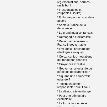
règlementations, normes...
ras le bol !
º
Irresponsables et
coupables ! (suite)
º
Epilogue pour un scandale
absolu
º
Sortir la France de la
décadence
º
Le grand malaise français
º
Démagogie électoraliste
º
Délinquance tolérée =
France ingouvernable
º
Etat faible : berceau des
idéologues toxiques
º
Ce cancer technocratique
qui ronge nos finances
º
Croyances et réalité
º
Gouvernance éclairée ou
idéologie obscurantiste ?
º
A quand une démocratie
éclairée ?
º
Technocratie non-
responsable : quel fléau !
º
La démocratie en danger
º
Pour une démocratie
exemplaire
º
La fin de l'abondance