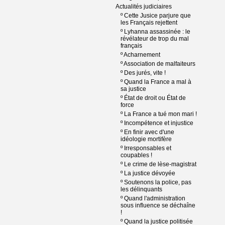
Actualités judiciaires
º
Cette Jusice parjure que
les Français rejettent
º
Lyhanna assassinée : le
révélateur de trop du mal
français
º
Acharnement
º
Association de malfaiteurs
º
Des jurés, vite !
º
Quand la France a mal à
sa justice
º
État de droit ou État de
force
º
La France a tué mon mari !
º
Incompétence et injustice
º
En finir avec d'une
idéologie mortifère
º
Irresponsables et
coupables !
º
Le crime de lèse-magistrat
º
La justice dévoyée
º
Soutenons la police, pas
les délinquants
º
Quand l'administration
sous influence se déchaîne
!
º
Quand la justice politisée