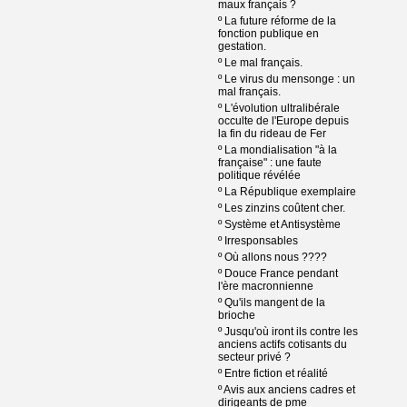
maux français ?
º
La future réforme de la
fonction publique en
gestation.
º
Le mal français.
º
Le virus du mensonge : un
mal français.
º
L'évolution ultralibérale
occulte de l'Europe depuis
la fin du rideau de Fer
º
La mondialisation "à la
française" : une faute
politique révélée
º
La République exemplaire
º
Les zinzins coûtent cher.
º
Système et Antisystème
º
Irresponsables
º
Où allons nous ????
º
Douce France pendant
l'ère macronnienne
º
Qu'ils mangent de la
brioche
º
Jusqu'où iront ils contre les
anciens actifs cotisants du
secteur privé ?
º
Entre fiction et réalité
º
Avis aux anciens cadres et
dirigeants de pme