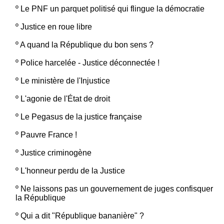
º
Le PNF un parquet politisé qui flingue la démocratie
º
Justice en roue libre
º
A quand la République du bon sens ?
º
Police harcelée - Justice déconnectée !
º
Le ministère de l'Injustice
º
L'agonie de l'État de droit
º
Le Pegasus de la justice française
º
Pauvre France !
º
Justice criminogène
º
L'honneur perdu de la Justice
º
Ne laissons pas un gouvernement de juges confisquer
la République
º
Qui a dit "République bananière" ?