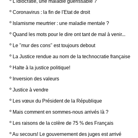
º
L'idiocratie, une maladie guérissable ?
º
Coronavirus : la fin de l'Etat de droit
º
Islamisme meurtrier : une maladie mentale ?
º
Quand les mots pour le dire ont tant de mal à venir...
º
Le "mur des cons" est toujours debout
º
La Justice rendue au nom de la technocratie française
º
Halte à la justice politique!
º
Inversion des valeurs
º
Justice à vendre
º
Les vœux du Président de la République
º
Mais comment en sommes-nous arrivés là ?
º
Les raisons de la colère de 75 % des Français
º
Au secours! Le gouvernement des juges est arrivé