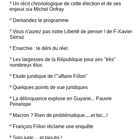
º
Un récit chronologique de cette élection et de ses
enjeux via Michel Onfray
º
Demandez le programme
º
Vous n'aurez pas notre Liberté de penser ! de F-Xavier
Serraz
º
Enarchie : le déni du réel.
º
Les largesses de la République pour ses "très"
nombreux élus
º
Etude juridique de l'"affaire Fillon"
º
Quelques points de vue juridiques
º
La délinquance explose en Guyane... Pauvre
Penelope
º
Macron ? Rien de problématique.....et toc...!
º
François Fillon réclame une enquête
º
Sois juge ... et tais-toi !