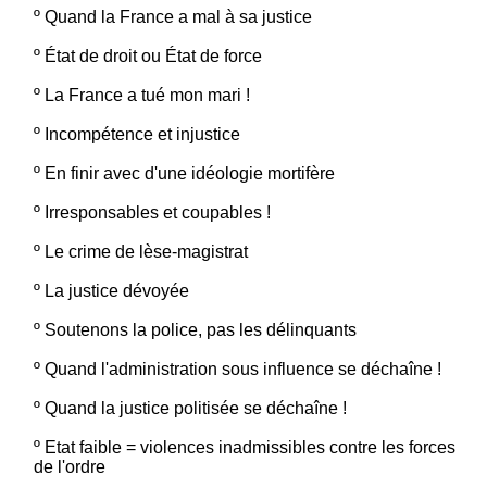
º
Quand la France a mal à sa justice
º
État de droit ou État de force
º
La France a tué mon mari !
º
Incompétence et injustice
º
En finir avec d'une idéologie mortifère
º
Irresponsables et coupables !
º
Le crime de lèse-magistrat
º
La justice dévoyée
º
Soutenons la police, pas les délinquants
º
Quand l'administration sous influence se déchaîne !
º
Quand la justice politisée se déchaîne !
º
Etat faible = violences inadmissibles contre les forces
de l'ordre