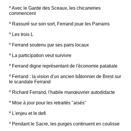
º
Avec le Garde des Sceaux, les chicaneries
commencent
º
Rassuré sur son sort, Ferrand joue les Parrains
º
Les trois L
º
Ferrand soutenu par ses pairs locaux
º
La participation veut survivre
º
Ferrand digne représentant de l'économie palatiale
º
Ferrand : la vision d'un ancien bâtonnier de Brest sur
le scandale Ferrand
º
Richard Ferrand, l'habile manœuvrier autodidacte
º
Mise à jour pour les retraités "aisés"
º
L'enjeu et le defi
º
Pendant le Sacre, les purges continuent en coulisse