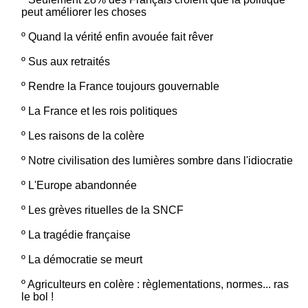
peut améliorer les choses
º
Quand la vérité enfin avouée fait rêver
º
Sus aux retraités
º
Rendre la France toujours gouvernable
º
La France et les rois politiques
º
Les raisons de la colère
º
Notre civilisation des lumières sombre dans l'idiocratie
º
L'Europe abandonnée
º
Les grèves rituelles de la SNCF
º
La tragédie française
º
La démocratie se meurt
º
Agriculteurs en colère : règlementations, normes... ras
le bol !