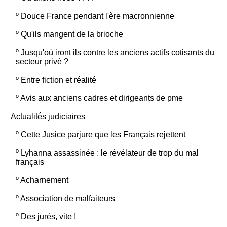
º
Douce France pendant l'ère macronnienne
º
Qu'ils mangent de la brioche
º
Jusqu'où iront ils contre les anciens actifs cotisants du
secteur privé ?
º
Entre fiction et réalité
º
Avis aux anciens cadres et dirigeants de pme
Actualités judiciaires
º
Cette Jusice parjure que les Français rejettent
º
Lyhanna assassinée : le révélateur de trop du mal
français
º
Acharnement
º
Association de malfaiteurs
º
Des jurés, vite !