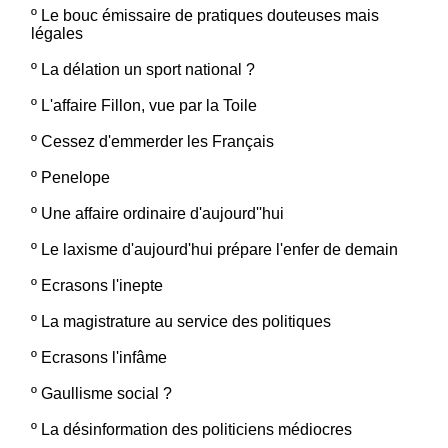
º
Le bouc émissaire de pratiques douteuses mais
légales
º
La délation un sport national ?
º
L'affaire Fillon, vue par la Toile
º
Cessez d'emmerder les Français
º
Penelope
º
Une affaire ordinaire d'aujourd''hui
º
Le laxisme d'aujourd'hui prépare l'enfer de demain
º
Ecrasons l'inepte
º
La magistrature au service des politiques
º
Ecrasons l'infâme
º
Gaullisme social ?
º
La désinformation des politiciens médiocres