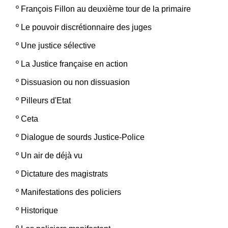
º
François Fillon au deuxième tour de la primaire
º
Le pouvoir discrétionnaire des juges
º
Une justice sélective
º
La Justice française en action
º
Dissuasion ou non dissuasion
º
Pilleurs d'Etat
º
Ceta
º
Dialogue de sourds Justice-Police
º
Un air de déjà vu
º
Dictature des magistrats
º
Manifestations des policiers
º
Historique