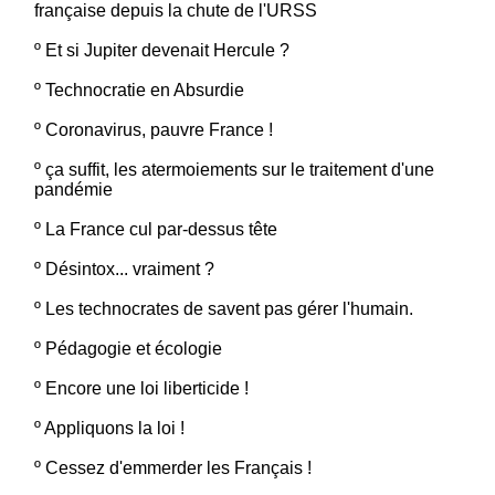
française depuis la chute de l'URSS
º
Et si Jupiter devenait Hercule ?
º
Technocratie en Absurdie
º
Coronavirus, pauvre France !
º
ça suffit, les atermoiements sur le traitement d'une
pandémie
º
La France cul par-dessus tête
º
Désintox... vraiment ?
º
Les technocrates de savent pas gérer l'humain.
º
Pédagogie et écologie
º
Encore une loi liberticide !
º
Appliquons la loi !
º
Cessez d'emmerder les Français !