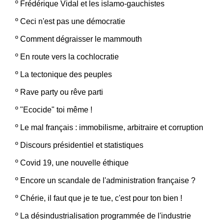
º
Frédérique Vidal et les islamo-gauchistes
º
Ceci n'est pas une démocratie
º
Comment dégraisser le mammouth
º
En route vers la cochlocratie
º
La tectonique des peuples
º
Rave party ou rêve parti
º
"Ecocide" toi même !
º
Le mal français : immobilisme, arbitraire et corruption
º
Discours présidentiel et statistiques
º
Covid 19, une nouvelle éthique
º
Encore un scandale de l'administration française ?
º
Chérie, il faut que je te tue, c'est pour ton bien !
º
La désindustrialisation programmée de l'industrie