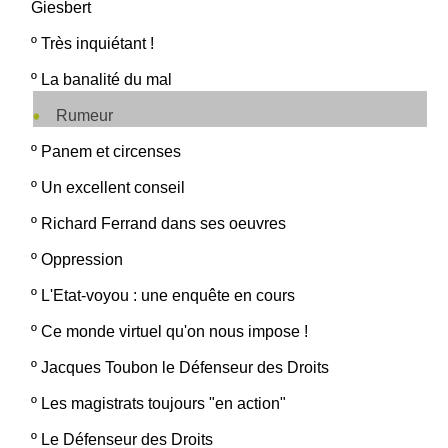
Giesbert
º
Très inquiétant !
º
La banalité du mal
Rumeur
º
Panem et circenses
º
Un excellent conseil
º
Richard Ferrand dans ses oeuvres
º
Oppression
º
L'Etat-voyou : une enquête en cours
º
Ce monde virtuel qu'on nous impose !
º
Jacques Toubon le Défenseur des Droits
º
Les magistrats toujours "en action"
º
Le Défenseur des Droits