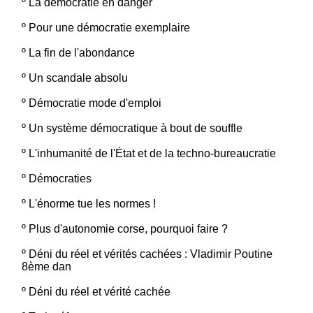
º
La démocratie en danger
º
Pour une démocratie exemplaire
º
La fin de l'abondance
º
Un scandale absolu
º
Démocratie mode d'emploi
º
Un système démocratique à bout de souffle
º
L'inhumanité de l'État et de la techno-bureaucratie
º
Démocraties
º
L'énorme tue les normes !
º
Plus d'autonomie corse, pourquoi faire ?
º
Déni du réel et vérités cachées : Vladimir Poutine
8ème dan
º
Déni du réel et vérité cachée