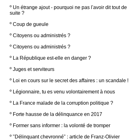
º
Un étrange ajout - pourquoi ne pas l'avoir dit tout de
suite ?
º
Coup de gueule
º
Citoyens ou administrés ?
º
Citoyens ou administrés ?
º
La République est-elle en danger ?
º
Juges et serviteurs
º
Loi en cours sur le secret des affaires : un scandale !
º
Légionnaire, tu es venu volontairement à nous
º
La France malade de la corruption politique ?
º
Forte hausse de la délinquance en 2017
º
Former sans informer : la volonté de tromper
º
"Délinquant chevronné" : article de Franz-Olivier