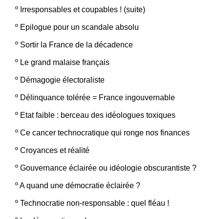
º
Irresponsables et coupables ! (suite)
º
Epilogue pour un scandale absolu
º
Sortir la France de la décadence
º
Le grand malaise français
º
Démagogie électoraliste
º
Délinquance tolérée = France ingouvernable
º
Etat faible : berceau des idéologues toxiques
º
Ce cancer technocratique qui ronge nos finances
º
Croyances et réalité
º
Gouvernance éclairée ou idéologie obscurantiste ?
º
A quand une démocratie éclairée ?
º
Technocratie non-responsable : quel fléau !