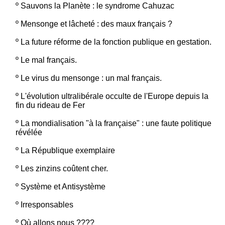
º
Sauvons la Planète : le syndrome Cahuzac
º
Mensonge et lâcheté : des maux français ?
º
La future réforme de la fonction publique en gestation.
º
Le mal français.
º
Le virus du mensonge : un mal français.
º
L'évolution ultralibérale occulte de l'Europe depuis la
fin du rideau de Fer
º
La mondialisation "à la française" : une faute politique
révélée
º
La République exemplaire
º
Les zinzins coûtent cher.
º
Système et Antisystème
º
Irresponsables
º
Où allons nous ????