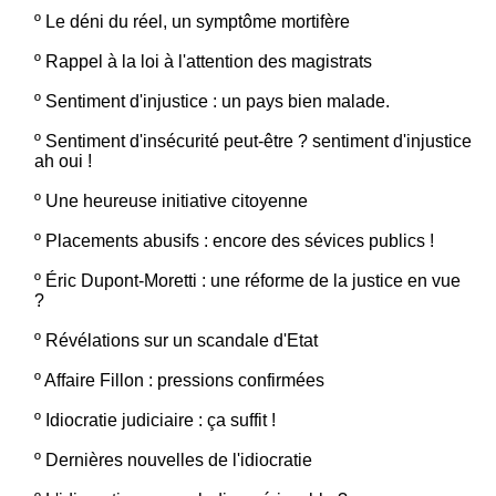
º
Le déni du réel, un symptôme mortifère
º
Rappel à la loi à l'attention des magistrats
º
Sentiment d'injustice : un pays bien malade.
º
Sentiment d'insécurité peut-être ? sentiment d'injustice
ah oui !
º
Une heureuse initiative citoyenne
º
Placements abusifs : encore des sévices publics !
º
Éric Dupont-Moretti : une réforme de la justice en vue
?
º
Révélations sur un scandale d'Etat
º
Affaire Fillon : pressions confirmées
º
Idiocratie judiciaire : ça suffit !
º
Dernières nouvelles de l'idiocratie