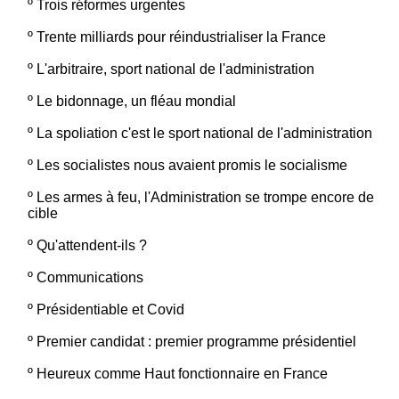
º
Trois réformes urgentes
º
Trente milliards pour réindustrialiser la France
º
L'arbitraire, sport national de l'administration
º
Le bidonnage, un fléau mondial
º
La spoliation c'est le sport national de l'administration
º
Les socialistes nous avaient promis le socialisme
º
Les armes à feu, l'Administration se trompe encore de
cible
º
Qu'attendent-ils ?
º
Communications
º
Présidentiable et Covid
º
Premier candidat : premier programme présidentiel
º
Heureux comme Haut fonctionnaire en France